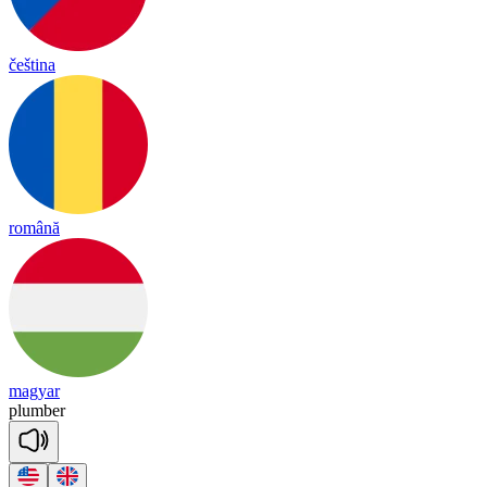
čeština
română
magyar
plumb
er