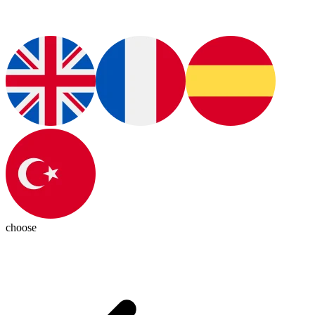
choose