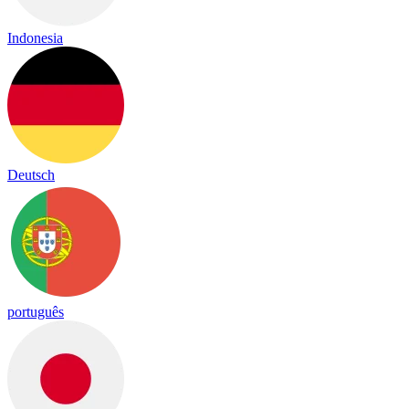
Indonesia
Deutsch
português