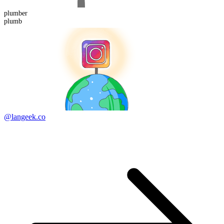
plumb
er
plumb
@langeek.co