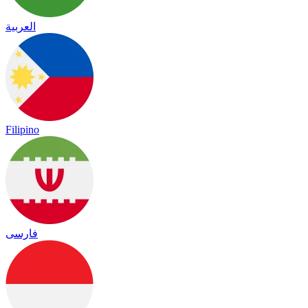
العربية
Filipino
فارسی