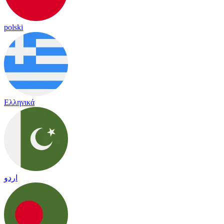
polski
Ελληνικά
اردو