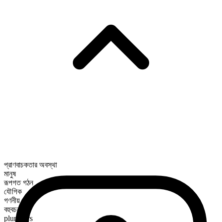
প্রাণবাচকতার অবস্থা
মানুষ
রূপগত গঠন
যৌগিক
গণনীয়
বহুবচন রূপ
plumbers