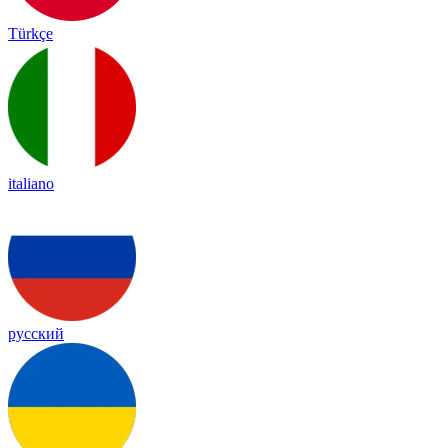
Türkçe
italiano
русский