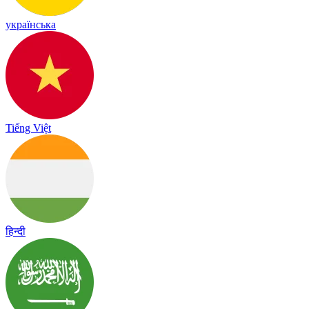
українська
Tiếng Việt
हिन्दी