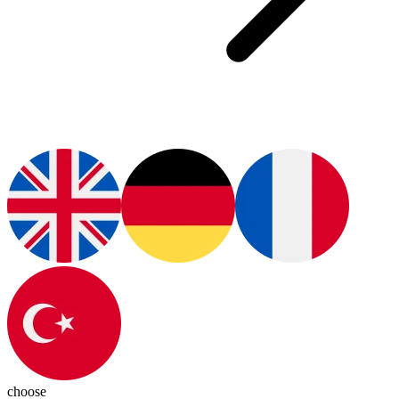
choose