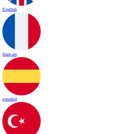
English
français
español