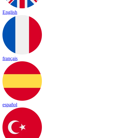
English
français
español