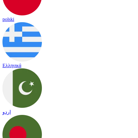
polski
Ελληνικά
اردو