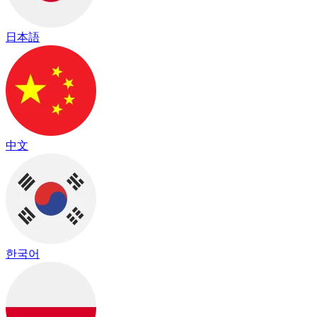
日本語
中文
한국어