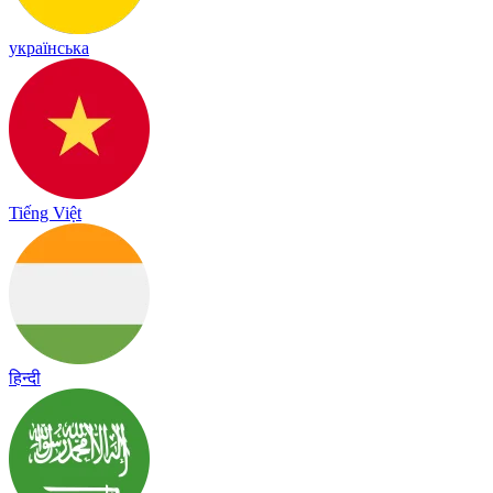
українська
Tiếng Việt
हिन्दी