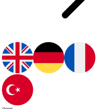
choose