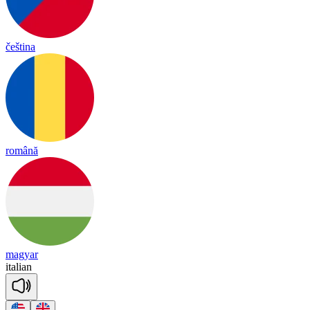
čeština
română
magyar
i
tal
ian