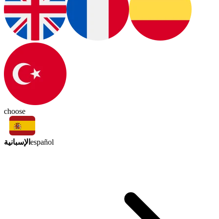
choose
الإسبانية
español