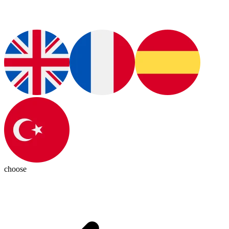
choose