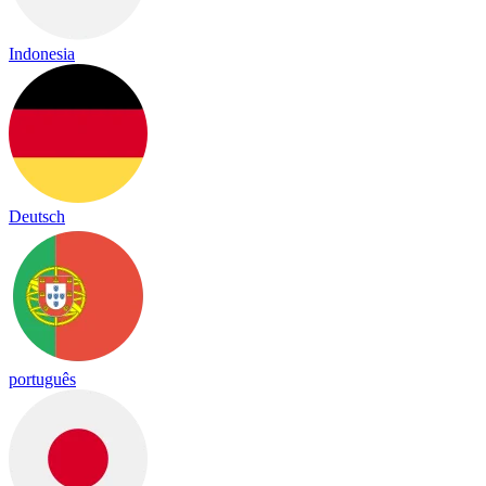
Indonesia
Deutsch
português