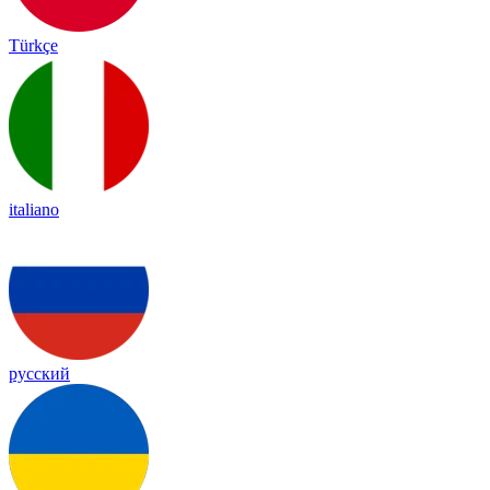
Türkçe
italiano
русский