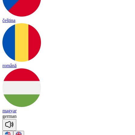
čeština
română
magyar
ger
man