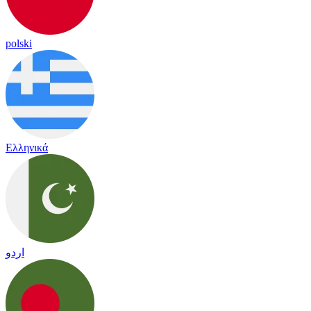
polski
Ελληνικά
اردو