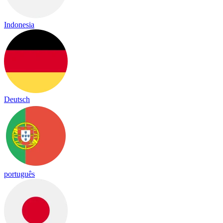
Indonesia
Deutsch
português