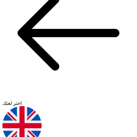
اختر لغتك