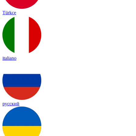
Türkçe
italiano
русский