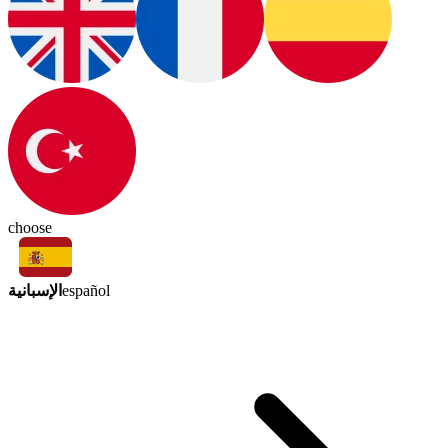
choose
الإسبانية
español