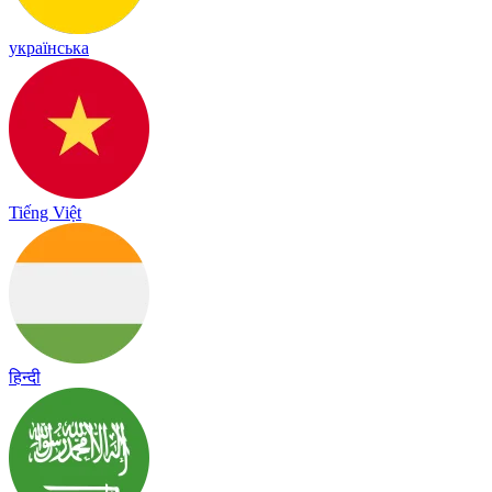
українська
Tiếng Việt
हिन्दी