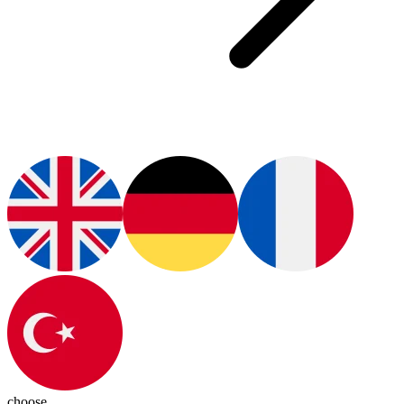
choose