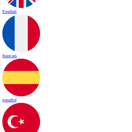
English
français
español