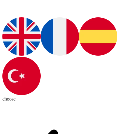
choose