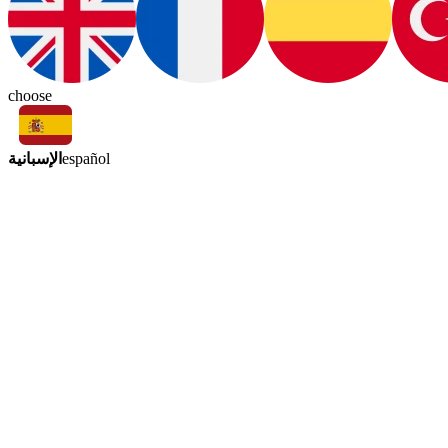
choose
الإسبانية
español