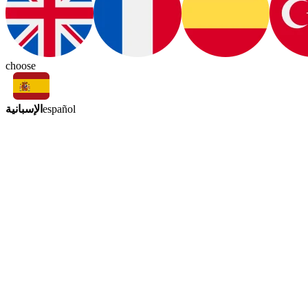
choose
الإسبانية
español