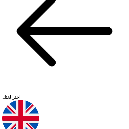
اختر لغتك