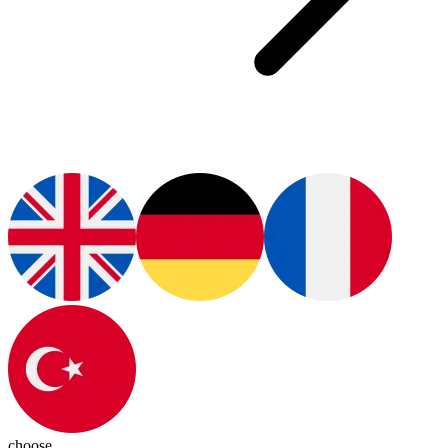
choose