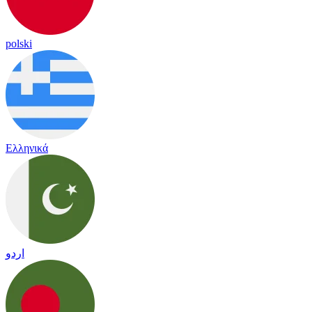
polski
Ελληνικά
اردو