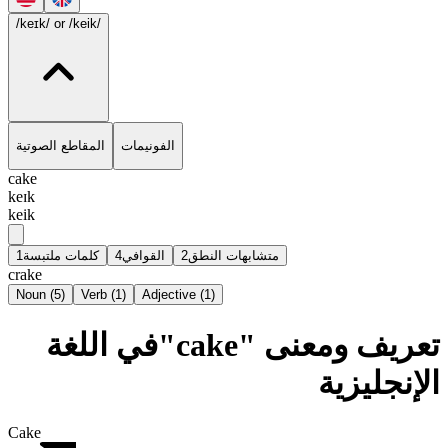
/keɪk/
or /keik/
الفونيمات
المقاطع الصوتية
cake
keɪk
keik
1
كلمات ملتبسة
4
القوافي
2
متشابهات النطق
crake
Noun
(
5
)
Verb
(
1
)
Adjective
(
1
)
تعريف ومعنى "cake"في اللغة
الإنجليزية
Cake