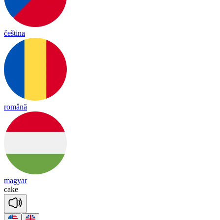
čeština
română
magyar
cake