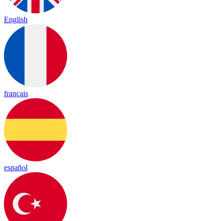
English
français
español