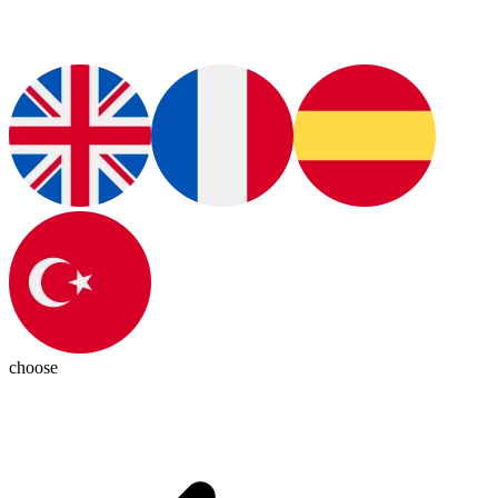
choose