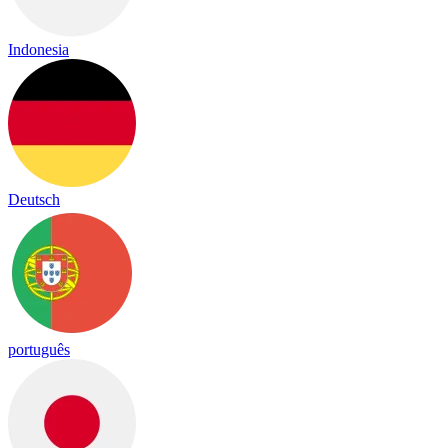
Indonesia
Deutsch
português