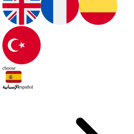
choose
الإسبانية
español