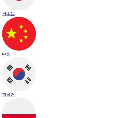
日本語
中文
한국어