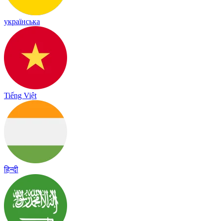
українська
Tiếng Việt
हिन्दी