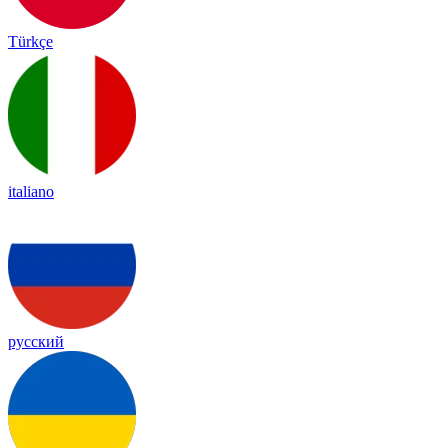
Türkçe
italiano
русский