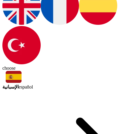
choose
الإسبانية
español