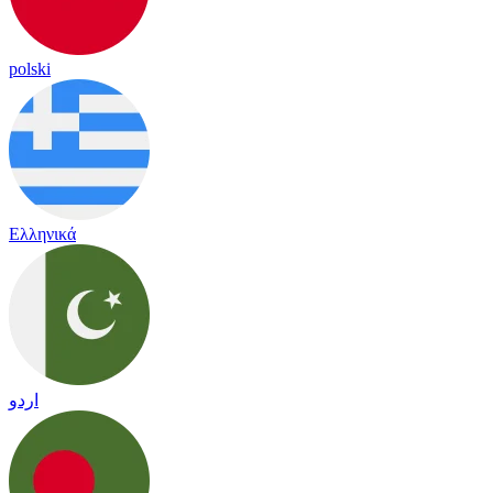
polski
Ελληνικά
اردو