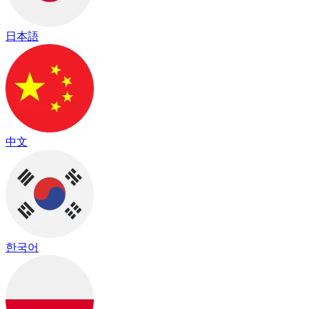
日本語
中文
한국어