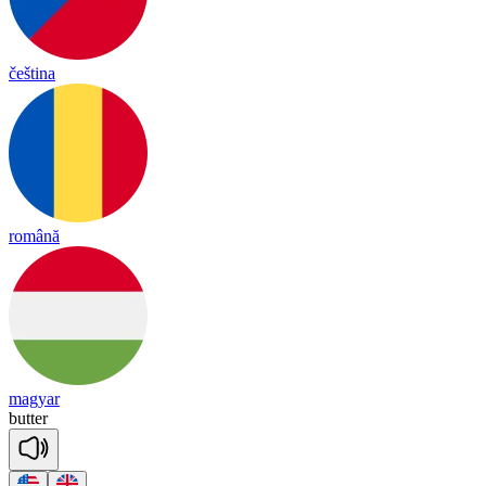
čeština
română
magyar
butter