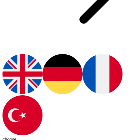
choose