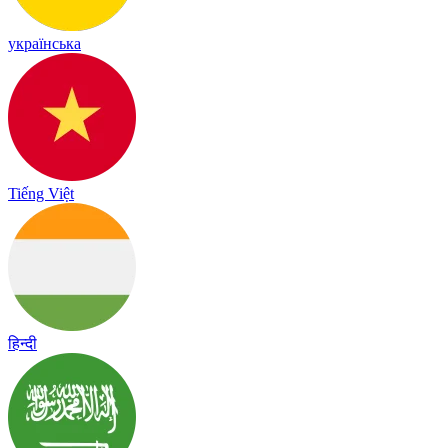
українська
Tiếng Việt
हिन्दी