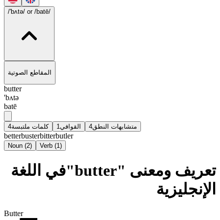
/'bʌtə/
or /batē/
المقاطع الصوتية
butter
'bʌtə
batē
4
كلمات ملتبسة
1
القوافي
4
متشابهات النطق
better
buster
bitter
butler
Noun
(
2
)
Verb
(
1
)
تعريف ومعنى "butter"في اللغة
الإنجليزية
Butter