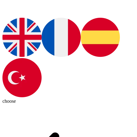
choose