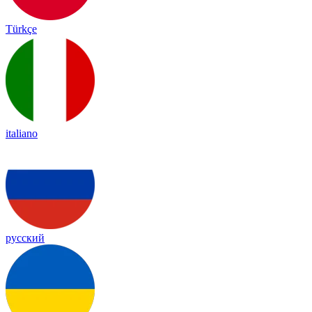
Türkçe
italiano
русский