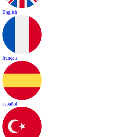
English
français
español