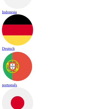
Indonesia
Deutsch
português