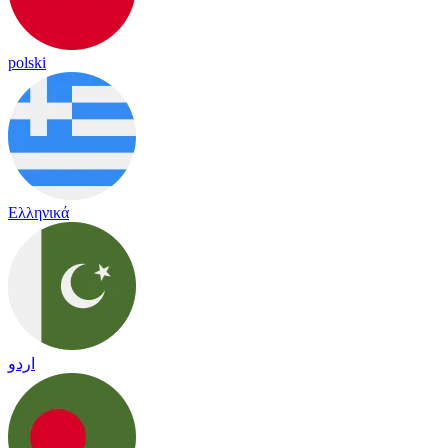
polski
Ελληνικά
اردو