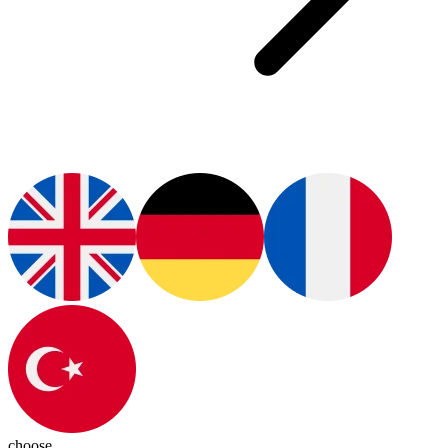
choose