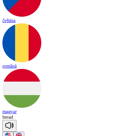
čeština
română
magyar
bread