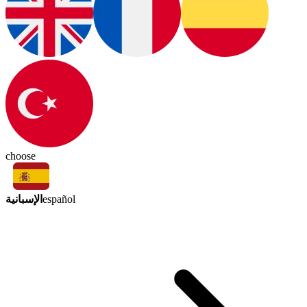
choose
الإسبانية
español