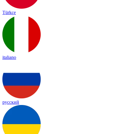
Türkçe
italiano
русский