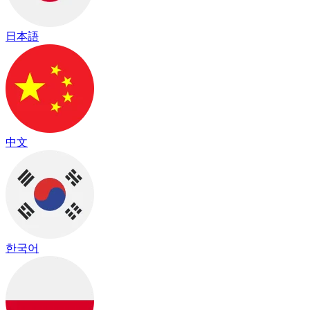
日本語
中文
한국어