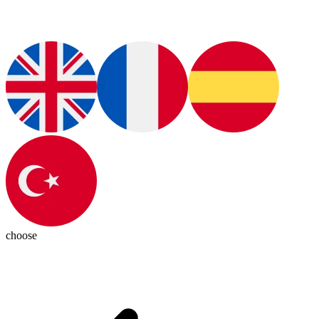
choose