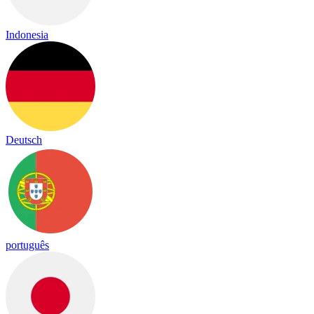
Indonesia
Deutsch
português