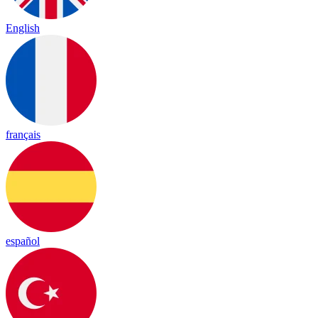
English
français
español