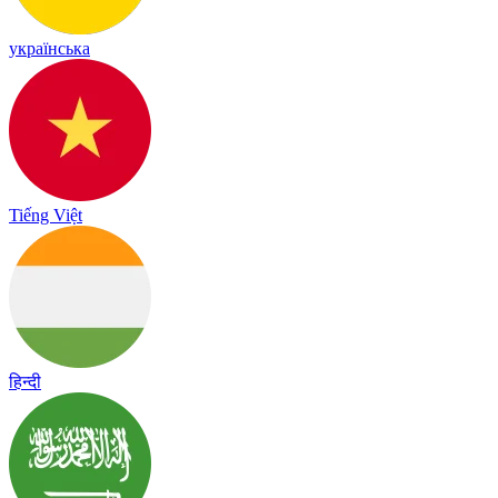
українська
Tiếng Việt
हिन्दी