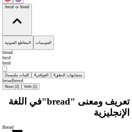
/brɛd/
or /bred/
الفونيمات
المقاطع الصوتية
bread
brɛd
bred
2
كلمات ملتبسة
4
القوافي
4
متشابهات النطق
broad
breed
Noun
(
2
)
Verb
(
1
)
تعريف ومعنى "bread"في اللغة
الإنجليزية
Bread