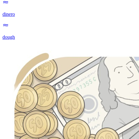
dinero
dough