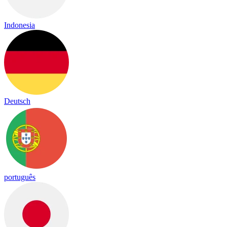
Indonesia
Deutsch
português