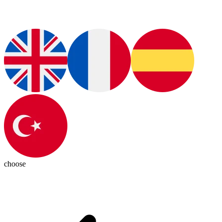
choose