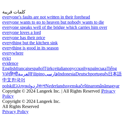
كلمات قريبة
everyone's faults are not written in their forehead
everyone wants to go to heaven but nobody wants to die
everyone speaks well of the bridge which carries him over
everyone loves a lord
everyone has their price
everything but the kitchen sink
everything is good in its season
everywhere
evict
evidence
English
français
español
Türkçe
italiano
русский
українська
Tiếng
Việt
हिन्दी
العربية
Filipino
فارسی
Indonesia
Deutsch
português
日本語
中文
한국어
polski
Ελληνικά
اردو
বাংলা
Nederlands
svenska
čeština
română
magyar
Copyright © 2024 Langeek Inc. | All Rights Reserved |
Privacy
Policy
Copyright © 2024 Langeek Inc.
All Rights Reserved
Privacy Policy