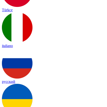
Türkçe
italiano
русский