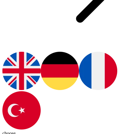
choose