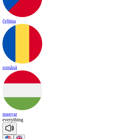
čeština
română
magyar
eve
ry
thing