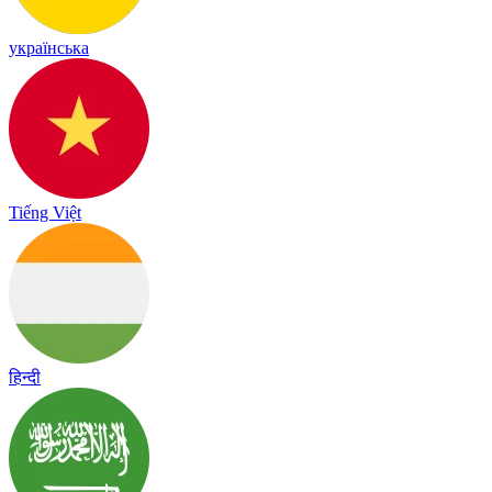
українська
Tiếng Việt
हिन्दी