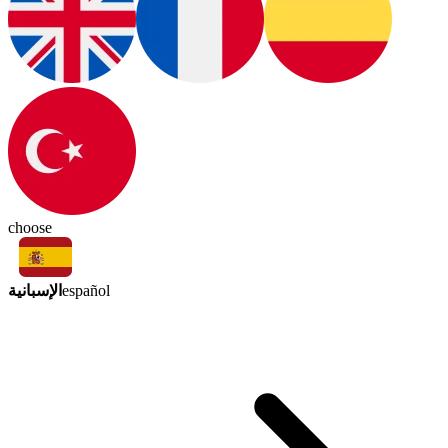
choose
الإسبانية
español