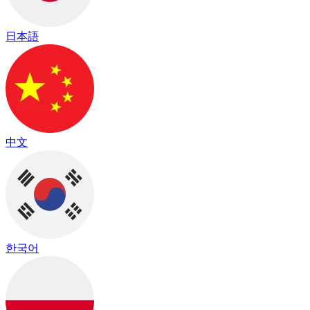
日本語
中文
한국어