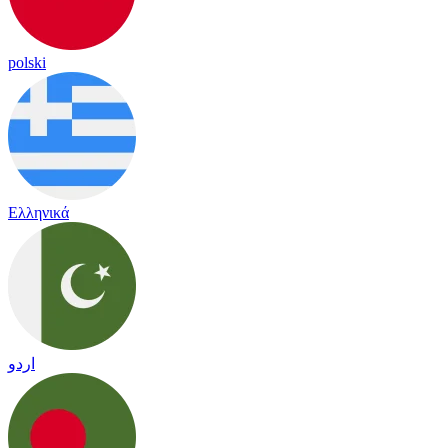
polski
Ελληνικά
اردو