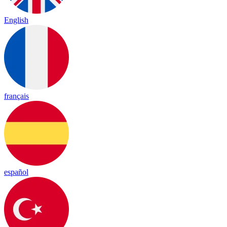
English
français
español