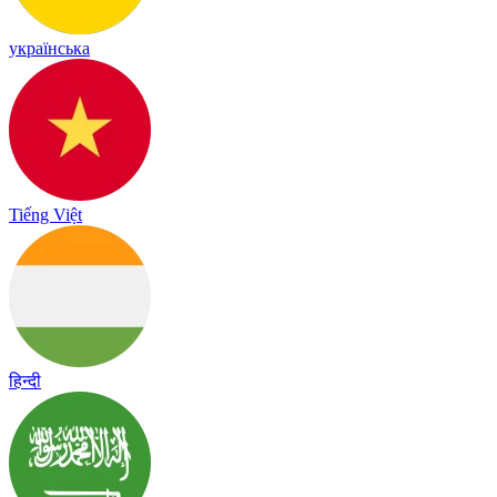
українська
Tiếng Việt
हिन्दी