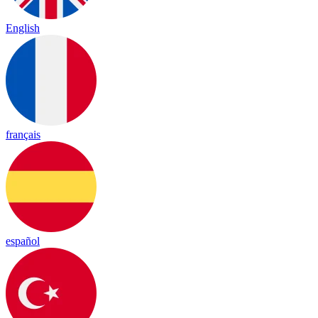
English
français
español