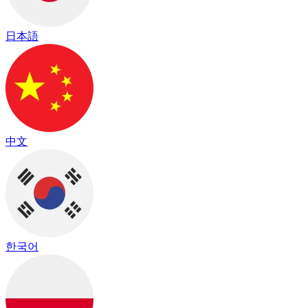
日本語
中文
한국어