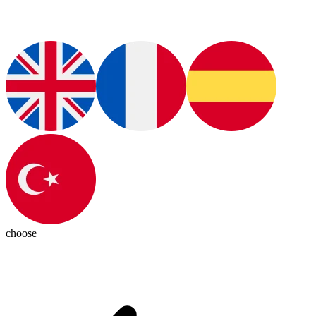
choose