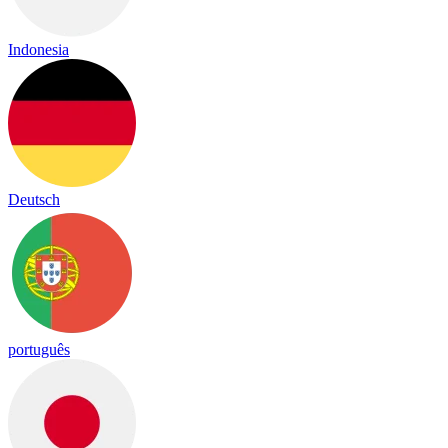
Indonesia
Deutsch
português