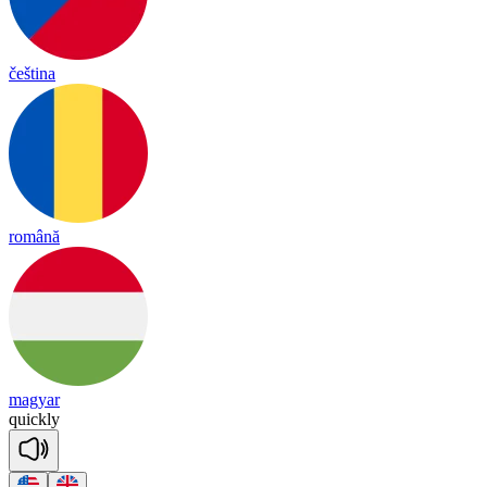
čeština
română
magyar
quick
ly