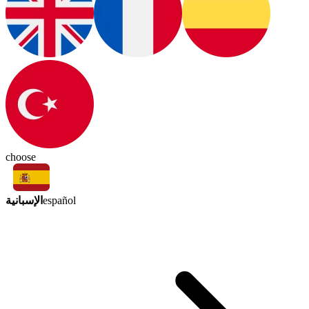
choose
الإسبانية
español