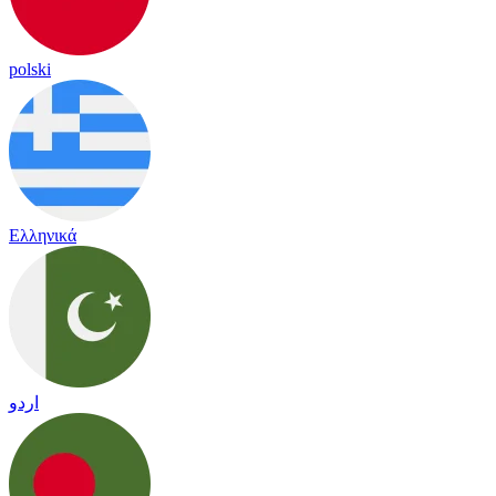
polski
Ελληνικά
اردو