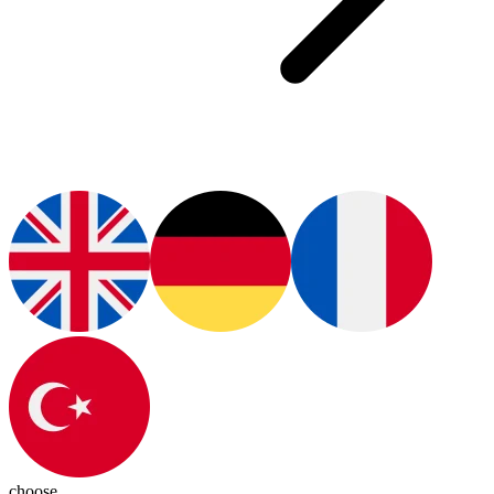
choose