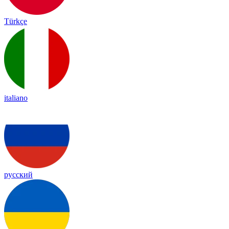
Türkçe
italiano
русский