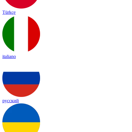
Türkçe
italiano
русский