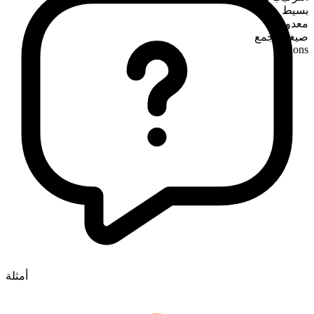
بسيط
معدود
صيغة الجمع
lesions
أمثلة