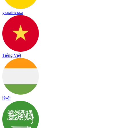
українська
Tiếng Việt
हिन्दी