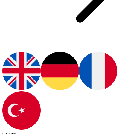
choose