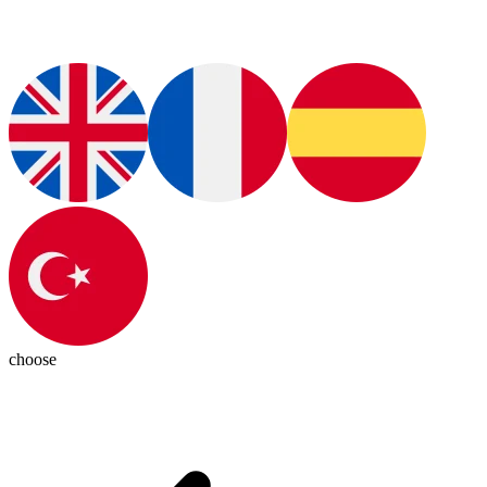
choose