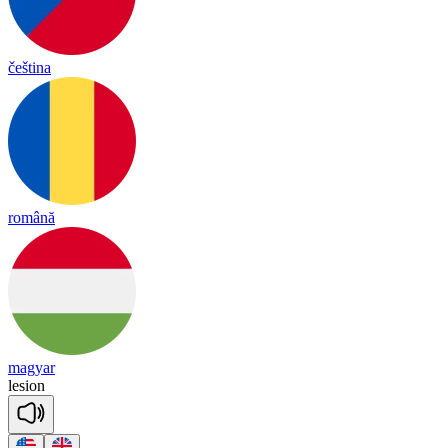
čeština
română
magyar
le
sion