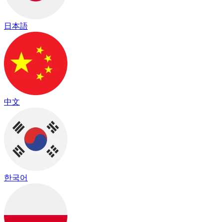
日本語
中文
한국어