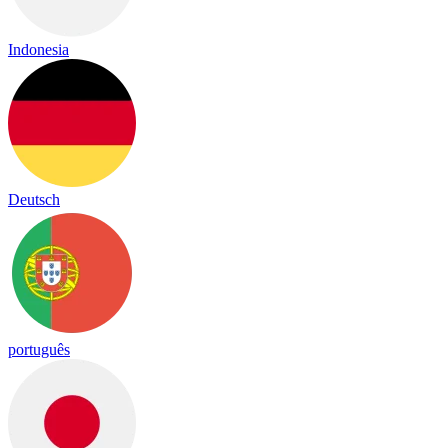
Indonesia
Deutsch
português