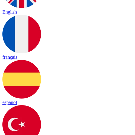
English
français
español