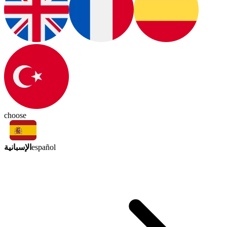
choose
الإسبانية
español