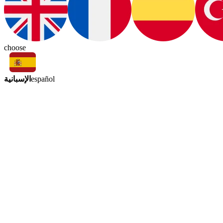
choose
الإسبانية
español