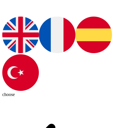
choose