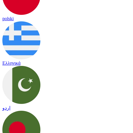
polski
Ελληνικά
اردو