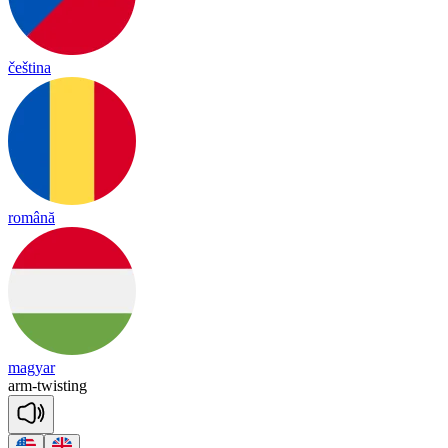
čeština
română
magyar
arm
-
twis
ting