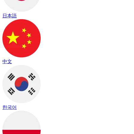
日本語
中文
한국어