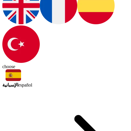
choose
الإسبانية
español