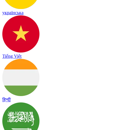
українська
Tiếng Việt
हिन्दी