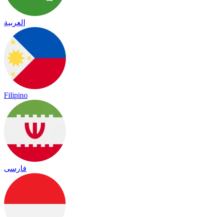
العربية
Filipino
فارسی