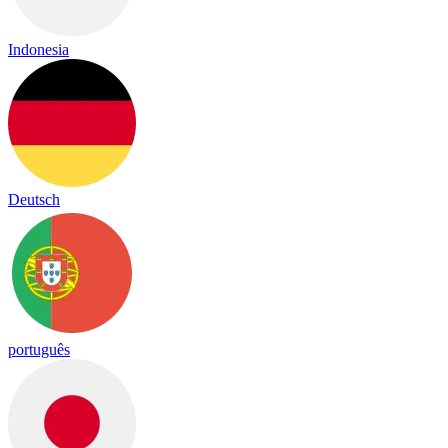
Indonesia
Deutsch
português