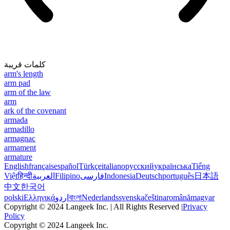
كلمات قريبة
arm's length
arm pad
arm of the law
arm
ark of the covenant
armada
armadillo
armagnac
armament
armature
English
français
español
Türkçe
italiano
русский
українська
Tiếng
Việt
हिन्दी
العربية
Filipino
فارسی
Indonesia
Deutsch
português
日本語
中文
한국어
polski
Ελληνικά
اردو
বাংলা
Nederlands
svenska
čeština
română
magyar
Copyright © 2024 Langeek Inc. | All Rights Reserved |
Privacy
Policy
Copyright © 2024 Langeek Inc.