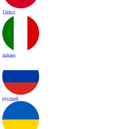
Türkçe
italiano
русский