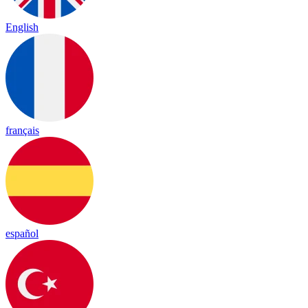
English
français
español