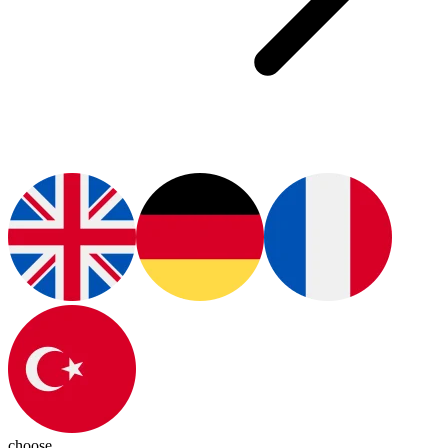
choose