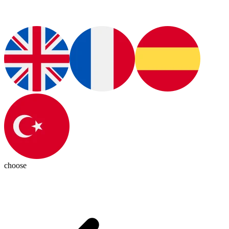
choose