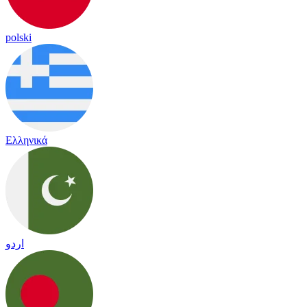
polski
Ελληνικά
اردو