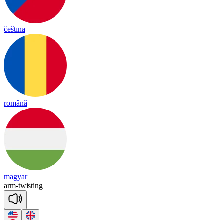
čeština
română
magyar
arm
-
twis
ting