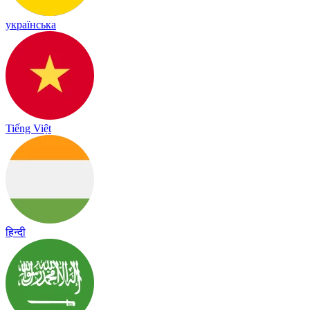
українська
Tiếng Việt
हिन्दी