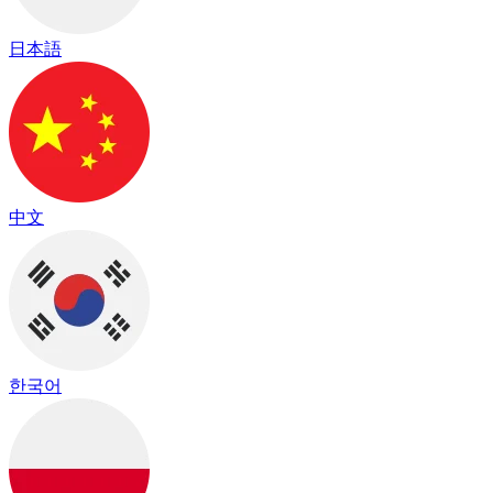
日本語
中文
한국어