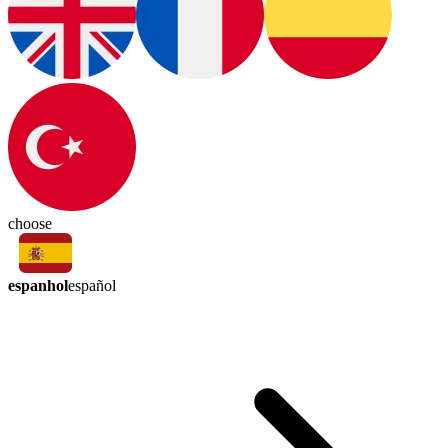
choose
espanhol
español