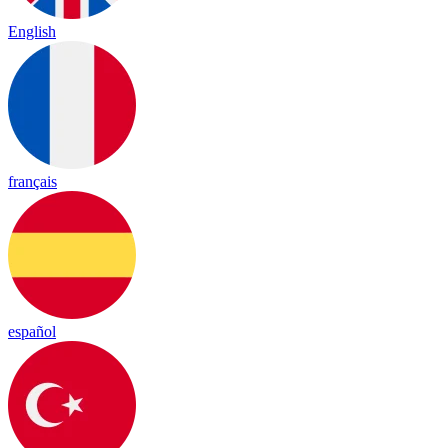
English
français
español