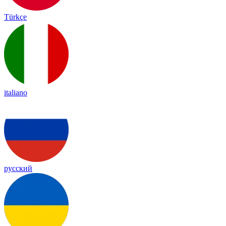
Türkçe
italiano
русский