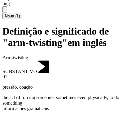
ting
Noun
(
1
)
Definição e significado de
"arm-twisting"em inglês
Arm-twisting
SUBSTANTIVO
01
pressão
,
coação
the act of forcing someone, sometimes even physically, to do
something
informações gramaticais