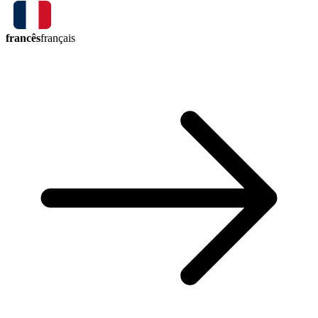
francês
français