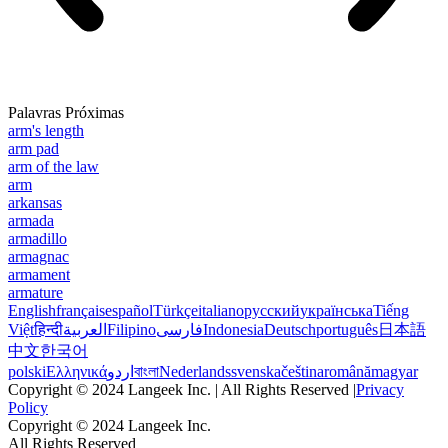
Palavras Próximas
arm's length
arm pad
arm of the law
arm
arkansas
armada
armadillo
armagnac
armament
armature
English
français
español
Türkçe
italiano
русский
українська
Tiếng
Việt
हिन्दी
العربية
Filipino
فارسی
Indonesia
Deutsch
português
日本語
中文
한국어
polski
Ελληνικά
اردو
বাংলা
Nederlands
svenska
čeština
română
magyar
Copyright © 2024 Langeek Inc. | All Rights Reserved |
Privacy
Policy
Copyright © 2024 Langeek Inc.
All Rights Reserved