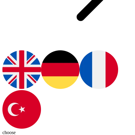
choose