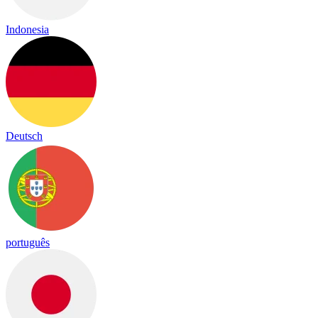
Indonesia
Deutsch
português