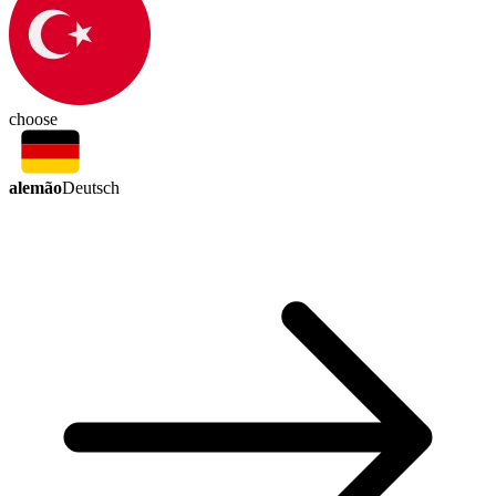
choose
alemão
Deutsch