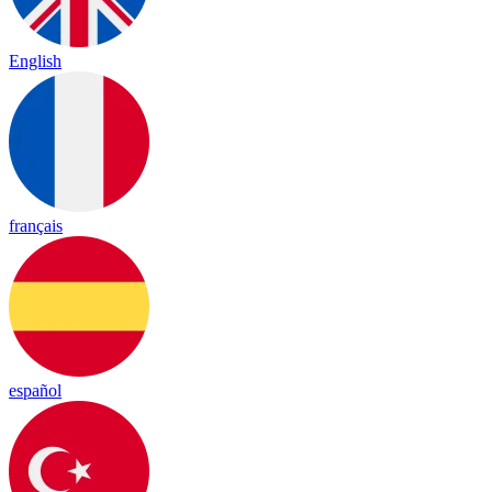
English
français
español