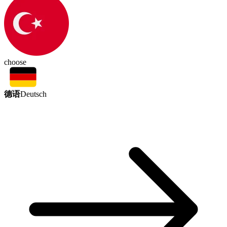
choose
德语
Deutsch