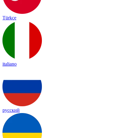
Türkçe
italiano
русский