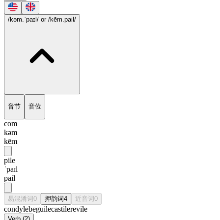
/kəm.ˈpaɪl/
or /kēm.pail/
音节
音位
com
kəm
kēm
pile
ˈpaɪl
pail
易混淆词
0
押韵词
4
近音词
0
condyle
beguile
castile
revile
Verb
(
2
)