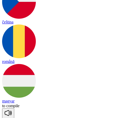
čeština
română
magyar
to
com
pile