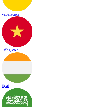
українська
Tiếng Việt
हिन्दी