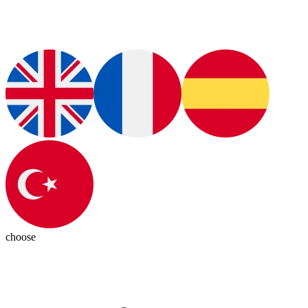
choose