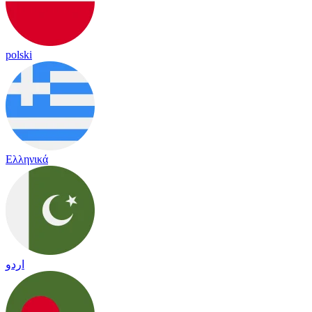
polski
Ελληνικά
اردو