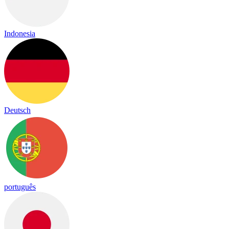
Indonesia
Deutsch
português