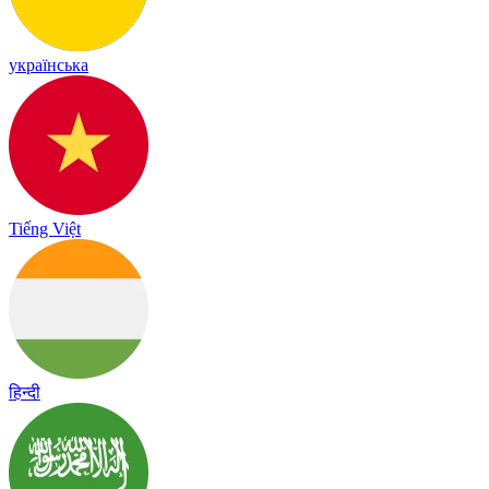
українська
Tiếng Việt
हिन्दी