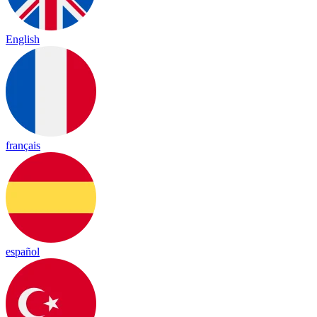
English
français
español