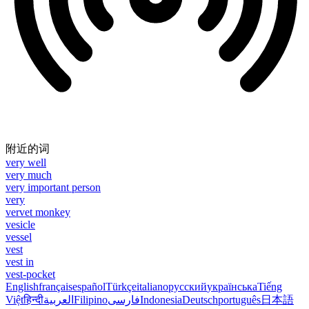
附近的词
very well
very much
very important person
very
vervet monkey
vesicle
vessel
vest
vest in
vest-pocket
English
français
español
Türkçe
italiano
русский
українська
Tiếng
Việt
हिन्दी
العربية
Filipino
فارسی
Indonesia
Deutsch
português
日本語