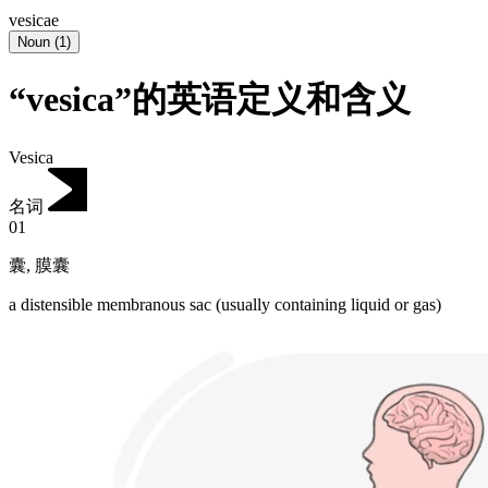
vesicae
Noun
(
1
)
“vesica”的英语定义和含义
Vesica
名词
01
囊
,
膜囊
a distensible membranous sac (usually containing liquid or gas)