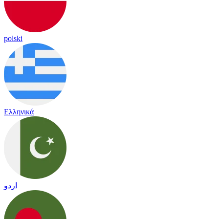
polski
Ελληνικά
اردو