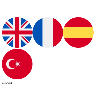
choose