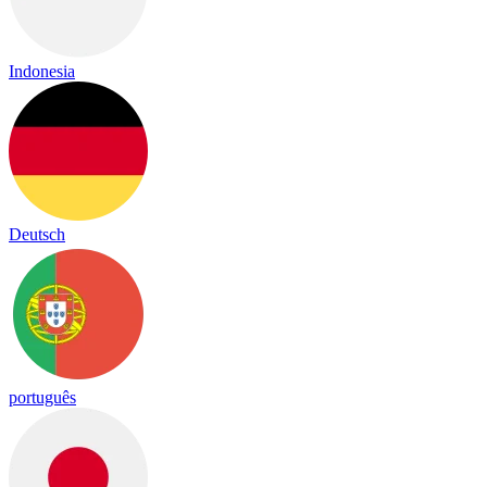
Indonesia
Deutsch
português