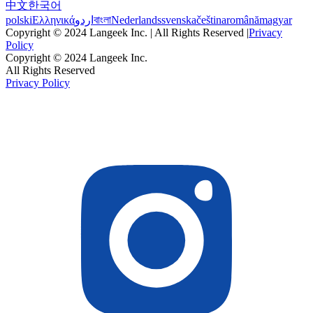
中文
한국어
polski
Ελληνικά
اردو
বাংলা
Nederlands
svenska
čeština
română
magyar
Copyright © 2024 Langeek Inc. | All Rights Reserved |
Privacy
Policy
Copyright © 2024 Langeek Inc.
All Rights Reserved
Privacy Policy