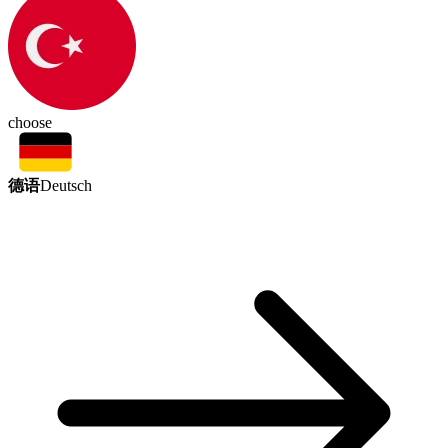
choose
德语
Deutsch