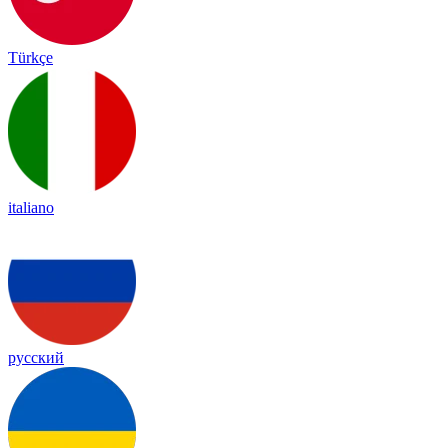
Türkçe
italiano
русский