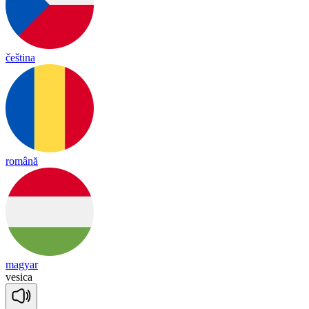
čeština
română
magyar
ve
si
ca