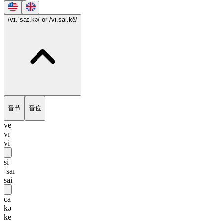
/vɪ.ˈsaɪ.kə/
or /vi.sai.kē/
音节
音位
ve
vɪ
vi
si
ˈsaɪ
sai
ca
kə
kē