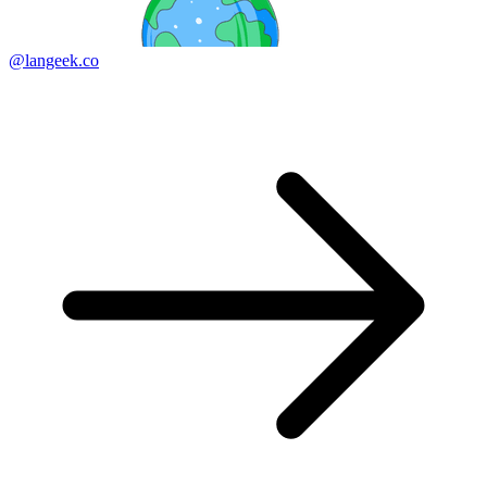
@langeek.co