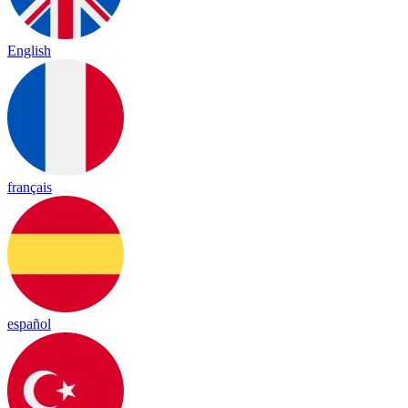
English
français
español