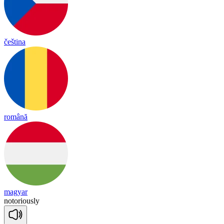
čeština
română
magyar
no
to
rious
ly