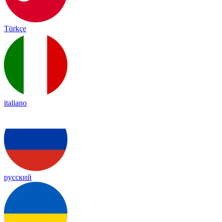
Türkçe
italiano
русский