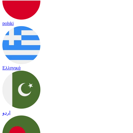
polski
Ελληνικά
اردو