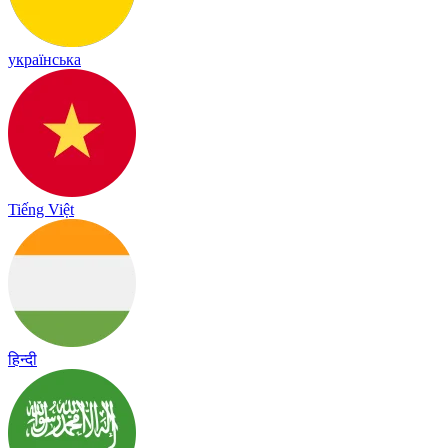
українська
Tiếng Việt
हिन्दी