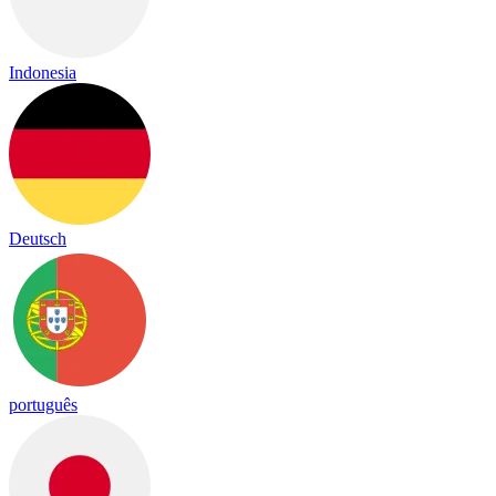
Indonesia
Deutsch
português