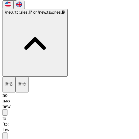
/nəʊ.ˈtɔ:.riəs.li/
or /new.taw.riēs.li/
音节
音位
no
nəʊ
new
to
ˈtɔ:
taw