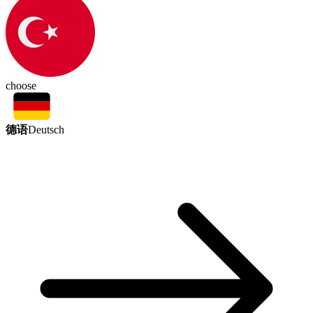
choose
德语
Deutsch