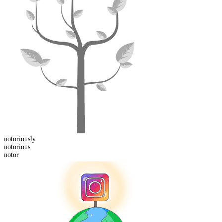
notorious
ly
notor
ious
notor