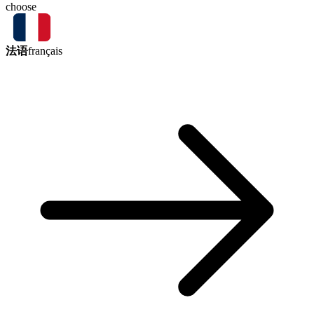
choose
法语
français