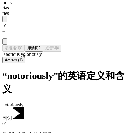
rious
riəs
riēs
ly
li
li
易混淆词
0
押韵词
2
近音词
0
laboriously
gloriously
Adverb
(
1
)
“notoriously”的英语定义和含
义
notoriously
副词
01