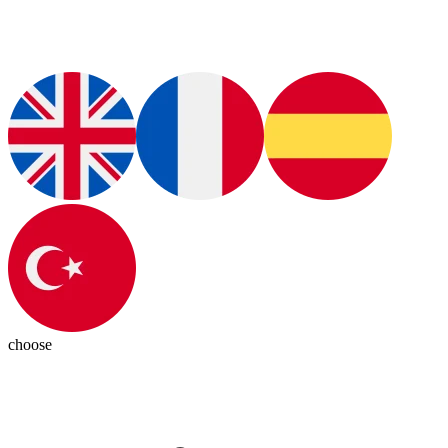
choose