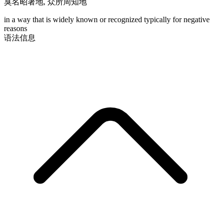
臭名昭著地
,
众所周知地
in a way that is widely known or recognized typically for negative
reasons
语法信息