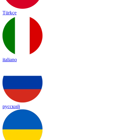
Türkçe
italiano
русский