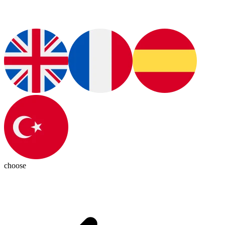
choose