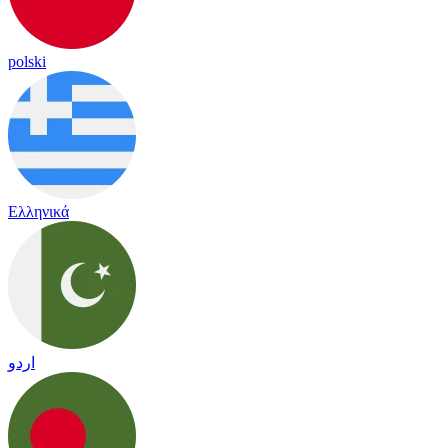
polski
Ελληνικά
اردو