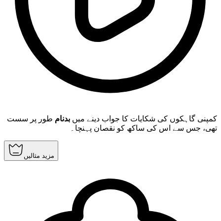
کمپنی گاہکوں کی شکایات کا جواب دینے میں
بدنام
طور پر سست
تھی، جس سے اس کی ساکھ کو نقصان پہنچا۔
مزید مثالیں