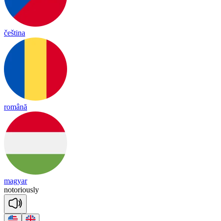
čeština
română
magyar
no
to
rious
ly