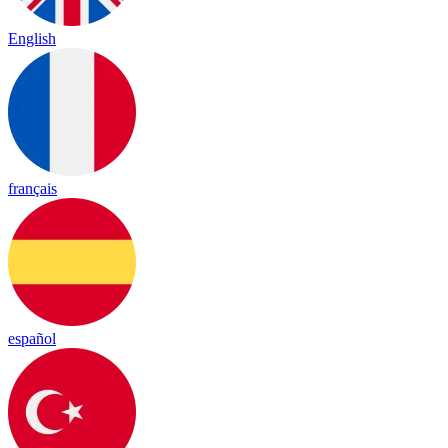
English
français
español