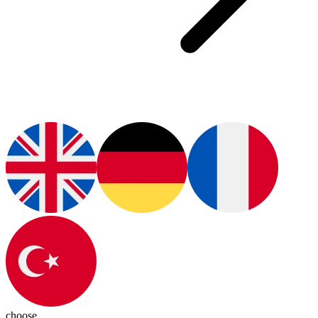
choose