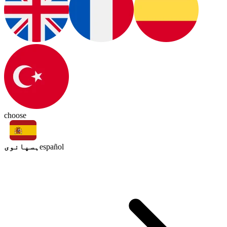
choose
ہسپانوی
español