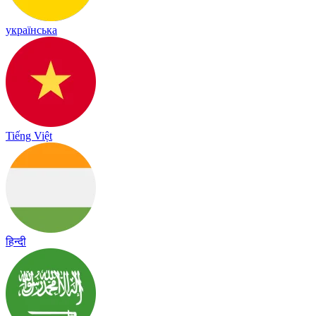
українська
Tiếng Việt
हिन्दी