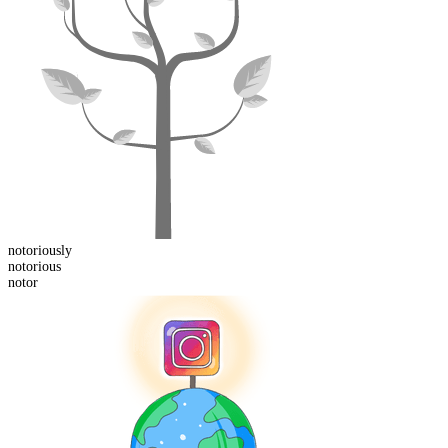
notorious
ly
notor
ious
notor