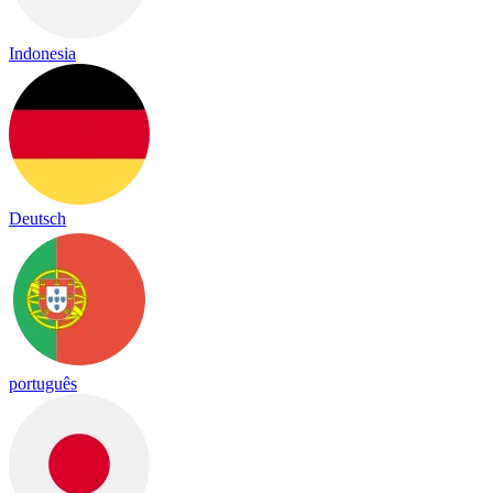
Indonesia
Deutsch
português