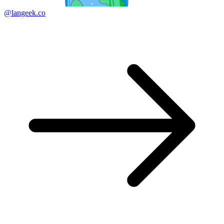
@langeek.co