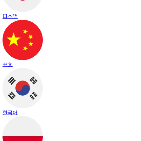
日本語
中文
한국어