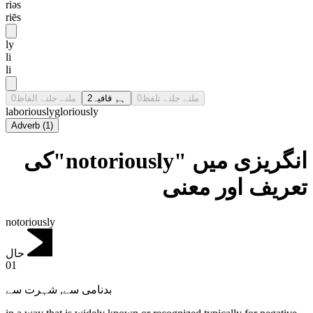
riəs
riēs
ly
li
li
0
ملتے جلتے الفاظ
2
ہم قافیہ
0
ملتے جلتے تلفظ
laboriously
gloriously
Adverb
(
1
)
انگریزی میں "notoriously"کی
تعریف اور معنی
notoriously
حال
01
شہرت سے
,
بدنامی سے