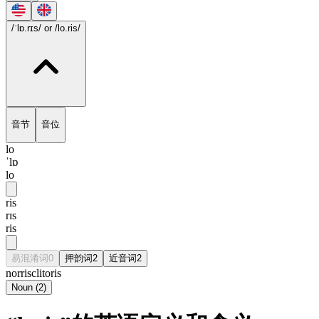
/ˈlɒ.rɪs/
or /lo.ris/
音节
音位
lo
ˈlɒ
lo
ris
rɪs
ris
易混淆词
0
押韵词
2
近音词
2
norris
clitoris
Noun
(
2
)