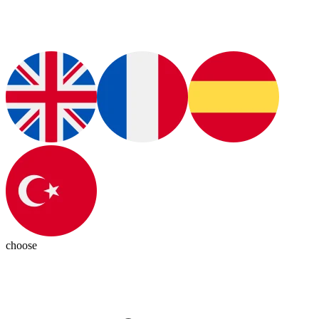
choose