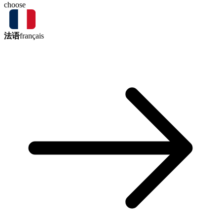
choose
法语
français