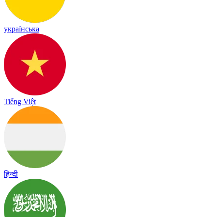
українська
Tiếng Việt
हिन्दी