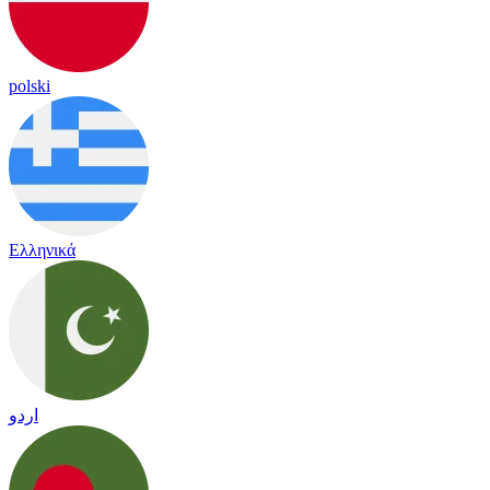
polski
Ελληνικά
اردو