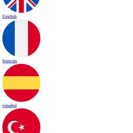
English
français
español