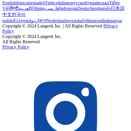
English
français
español
Türkçe
italiano
русский
українська
Tiếng
Việt
हिन्दी
العربية
Filipino
فارسی
Indonesia
Deutsch
português
日本語
中文
한국어
polski
Ελληνικά
اردو
বাংলা
Nederlands
svenska
čeština
română
magyar
Copyright © 2024 Langeek Inc. | All Rights Reserved |
Privacy
Policy
Copyright © 2024 Langeek Inc.
All Rights Reserved
Privacy Policy