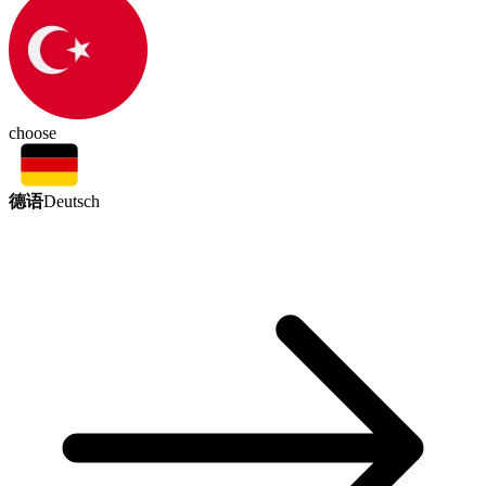
choose
德语
Deutsch