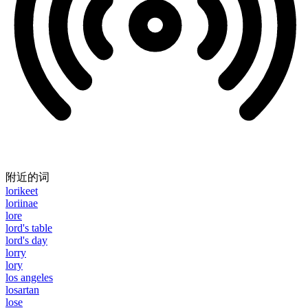
附近的词
lorikeet
loriinae
lore
lord's table
lord's day
lorry
lory
los angeles
losartan
lose