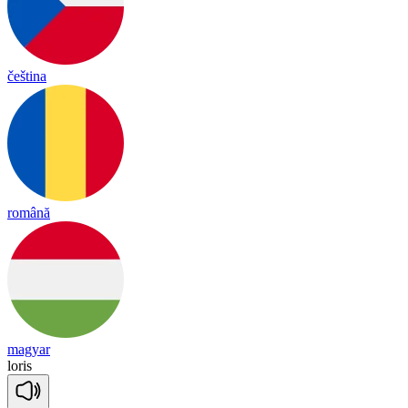
čeština
română
magyar
lo
ris