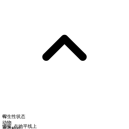
02
有生性状态
动物
懒猴
,
在地平线上
形态构成