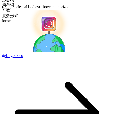
简单词
(of e.g. celestial bodies) above the horizon
可数
复数形式
lorises
@langeek.co