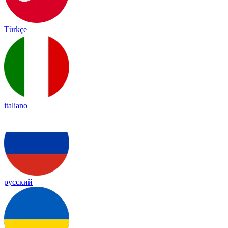
Türkçe
italiano
русский