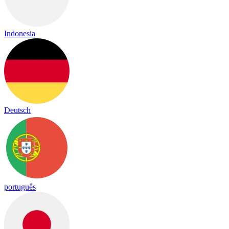
Indonesia
Deutsch
português