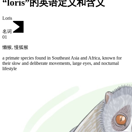
“loris”的英语定义和含义
Loris
名词
01
懒猴
,
慢狐猴
a primate species found in Southeast Asia and Africa, known for
their slow and deliberate movements, large eyes, and nocturnal
lifestyle