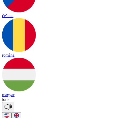
čeština
română
magyar
lo
ris