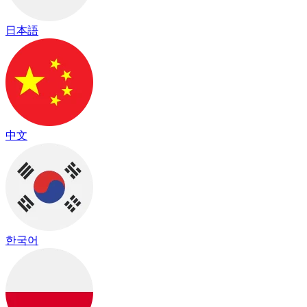
日本語
中文
한국어