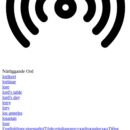
Närliggande Ord
lorikeet
loriinae
lore
lord's table
lord's day
lorry
lory
los angeles
losartan
lose
English
français
español
Türkçe
italiano
русский
українська
Tiếng