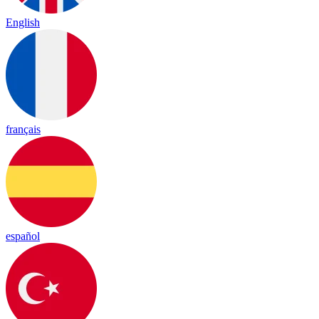
English
français
español