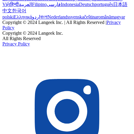
Việt
हिन्दी
العربية
Filipino
فارسی
Indonesia
Deutsch
português
日本語
中文
한국어
polski
Ελληνικά
اردو
বাংলা
Nederlands
svenska
čeština
română
magyar
Copyright © 2024 Langeek Inc. | All Rights Reserved |
Privacy
Policy
Copyright © 2024 Langeek Inc.
All Rights Reserved
Privacy Policy