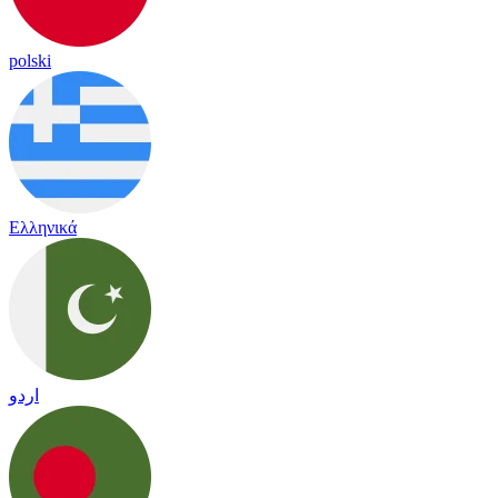
polski
Ελληνικά
اردو