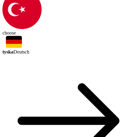
choose
tyska
Deutsch