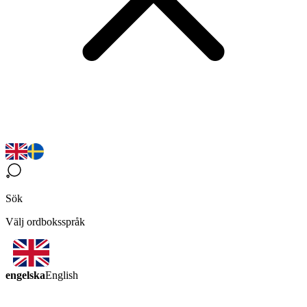
Sök
Välj ordboksspråk
engelska
English