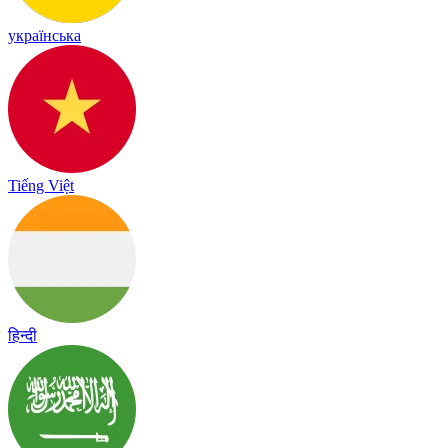
українська
Tiếng Việt
हिन्दी