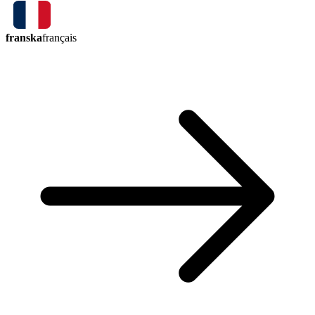
franska
français