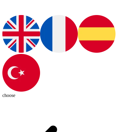
choose