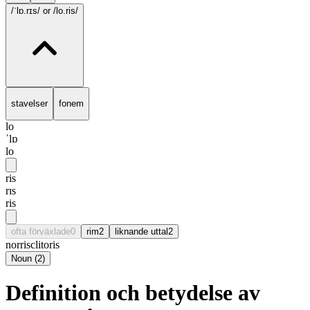
/ˈlɒ.rɪs/
or /lo.ris/
stavelser
fonem
lo
ˈlɒ
lo
ris
rɪs
ris
ofta förväxlade
0
rim
2
liknande uttal
2
norris
clitoris
Noun
(
2
)
Definition och betydelse av