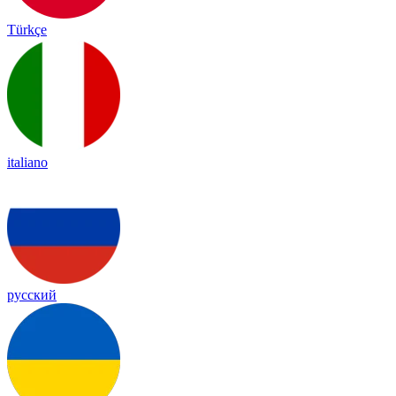
Türkçe
italiano
русский