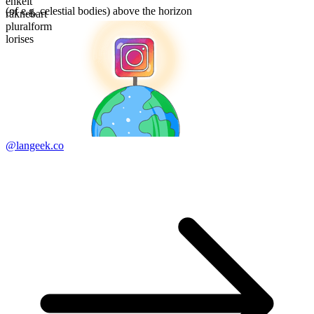
enkelt
(of e.g. celestial bodies) above the horizon
räknebart
pluralform
lorises
@langeek.co