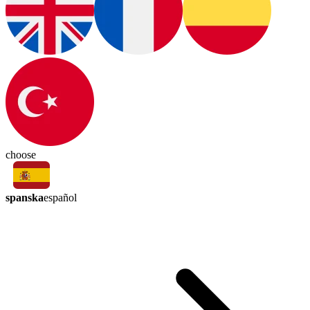
choose
spanska
español