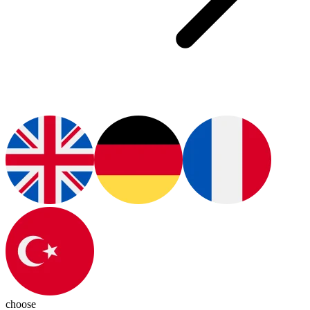
choose