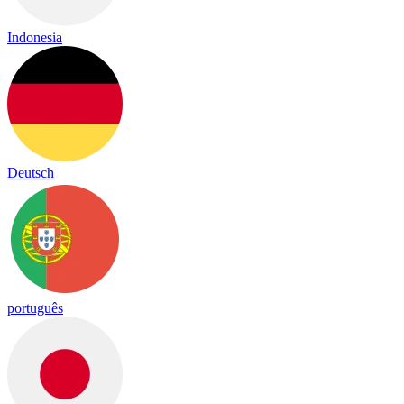
Indonesia
Deutsch
português