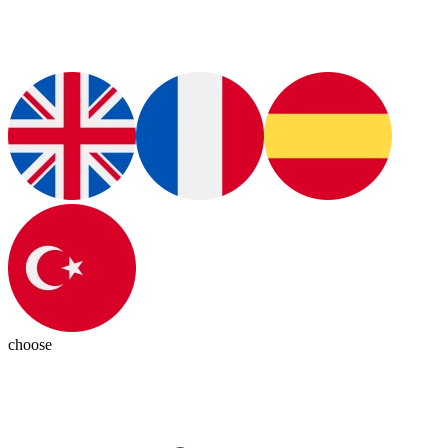
choose