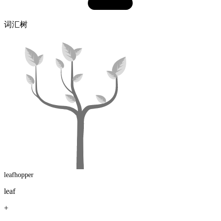
词汇树
leafhopper
leaf
+