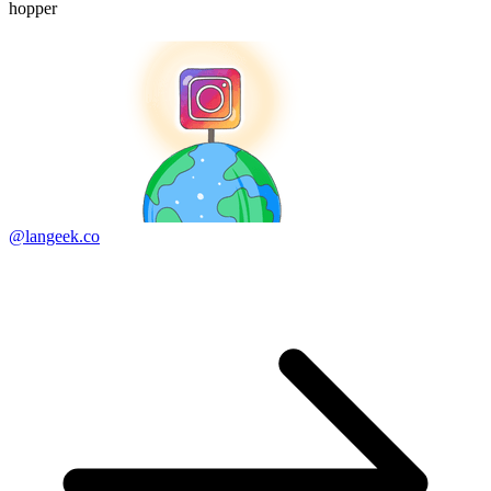
hopper
@langeek.co