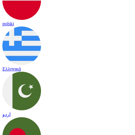
polski
Ελληνικά
اردو