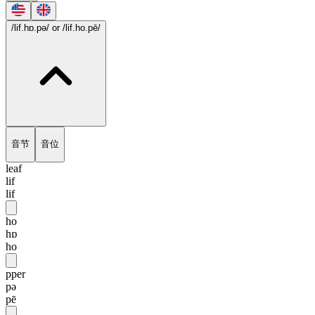
/lif.hɒ.pə/
or /lif.ho.pē/
音节
音位
leaf
lif
lif
ho
hɒ
ho
pper
pə
pē