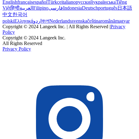
English
français
español
Türkçe
italiano
русский
українська
Tiếng
Việt
हिन्दी
العربية
Filipino
فارسی
Indonesia
Deutsch
português
日本語
中文
한국어
polski
Ελληνικά
اردو
বাংলা
Nederlands
svenska
čeština
română
magyar
Copyright © 2024 Langeek Inc. | All Rights Reserved |
Privacy
Policy
Copyright © 2024 Langeek Inc.
All Rights Reserved
Privacy Policy