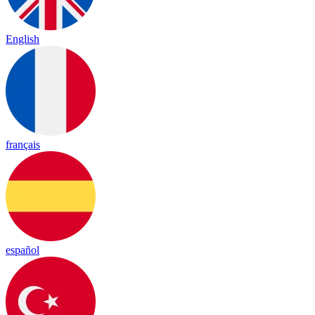
English
français
español