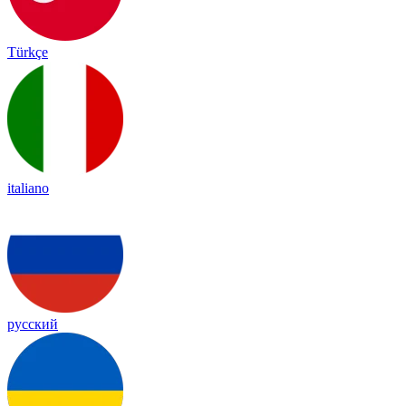
Türkçe
italiano
русский