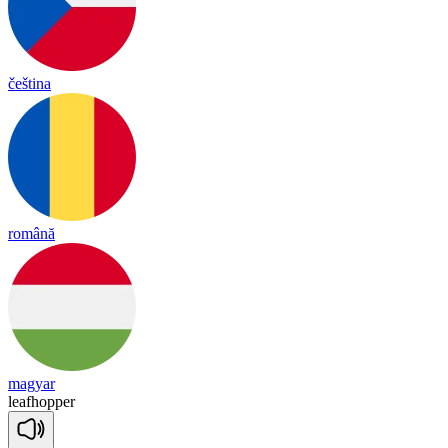
čeština
română
magyar
leaf
ho
pper