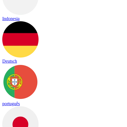
Indonesia
Deutsch
português