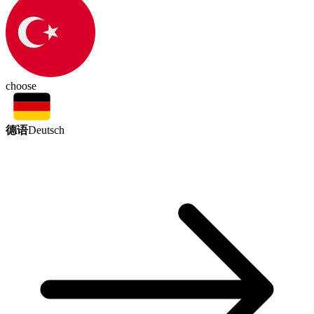
choose
德语
Deutsch