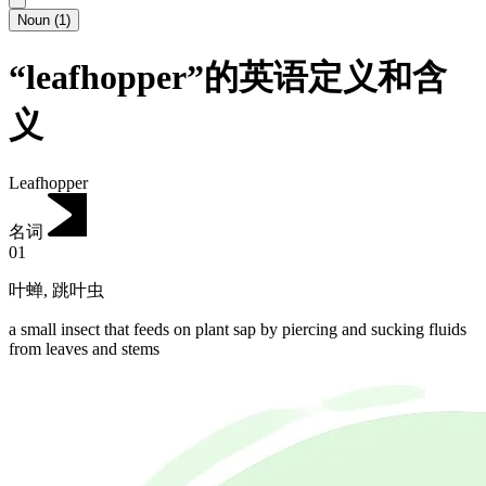
Noun
(
1
)
“leafhopper”的英语定义和含
义
Leafhopper
名词
01
叶蝉
,
跳叶虫
a small insect that feeds on plant sap by piercing and sucking fluids
from leaves and stems