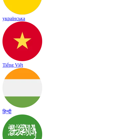
українська
Tiếng Việt
हिन्दी