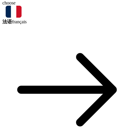
choose
法语
français