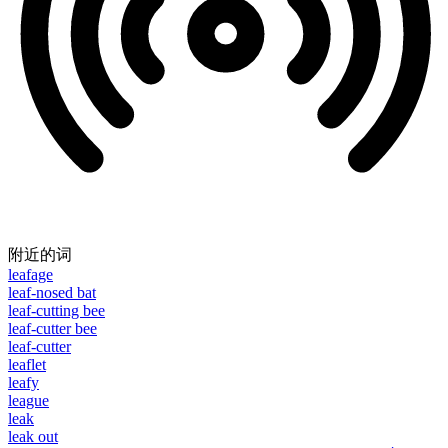
附近的词
leafage
leaf-nosed bat
leaf-cutting bee
leaf-cutter bee
leaf-cutter
leaflet
leafy
league
leak
leak out