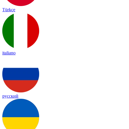
Türkçe
italiano
русский