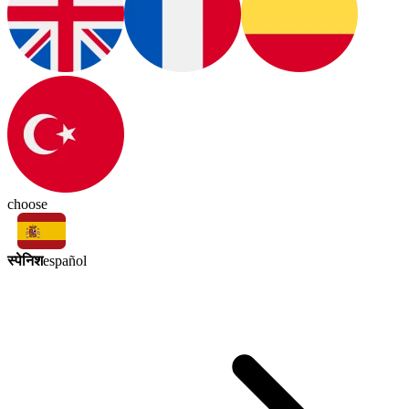
choose
स्पेनिश
español