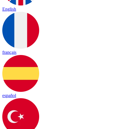
English
français
español