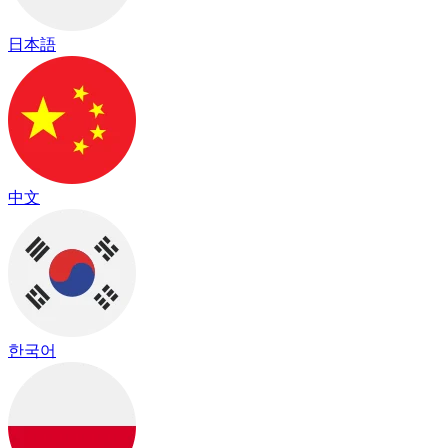
日本語
中文
한국어