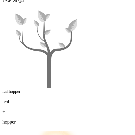
शब्दावली वृक्ष
leafhopper
leaf
+
hopper