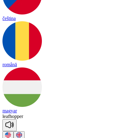
čeština
română
magyar
leaf
ho
pper