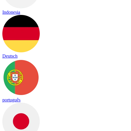
Indonesia
Deutsch
português