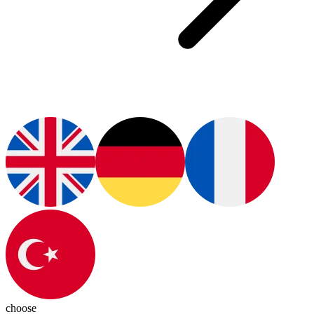
choose