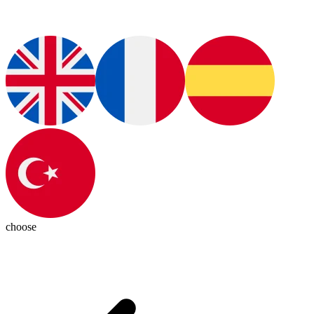
choose