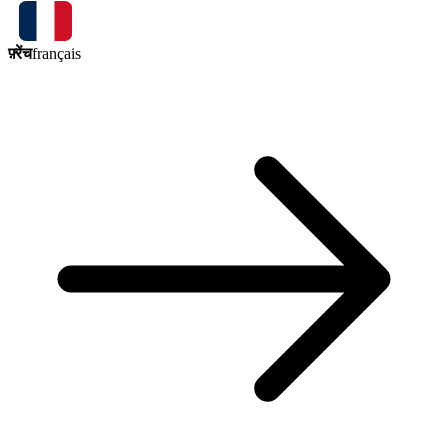
फ़्रेंच
français