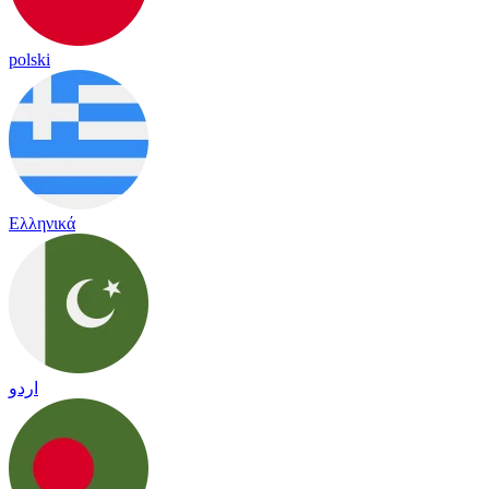
polski
Ελληνικά
اردو