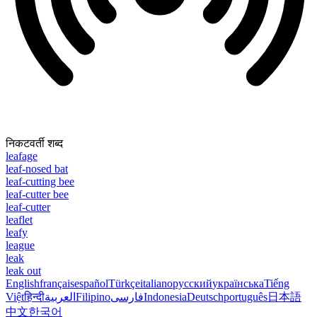
निकटवर्ती शब्द
leafage
leaf-nosed bat
leaf-cutting bee
leaf-cutter bee
leaf-cutter
leaflet
leafy
league
leak
leak out
English
français
español
Türkçe
italiano
русский
українська
Tiếng
Việt
हिन्दी
العربية
Filipino
فارسی
Indonesia
Deutsch
português
日本語
中文
한국어