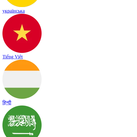
українська
Tiếng Việt
हिन्दी