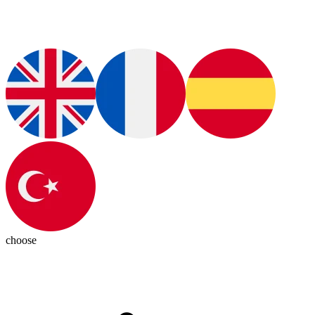
choose