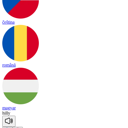
čeština
română
magyar
hi
lly