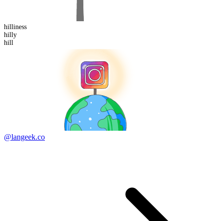
hilliness
hill
y
hill
@langeek.co