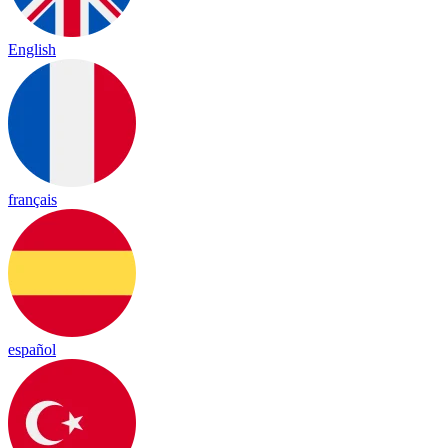
English
français
español