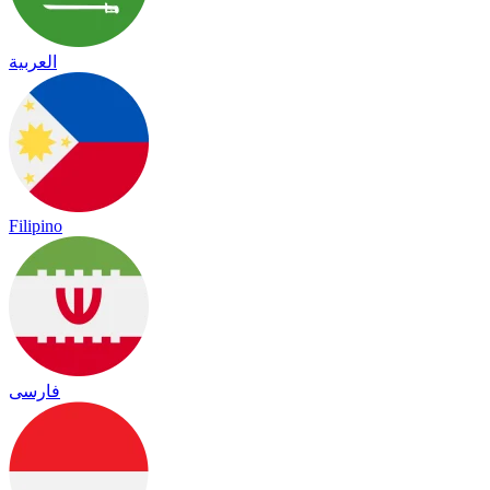
العربية
Filipino
فارسی