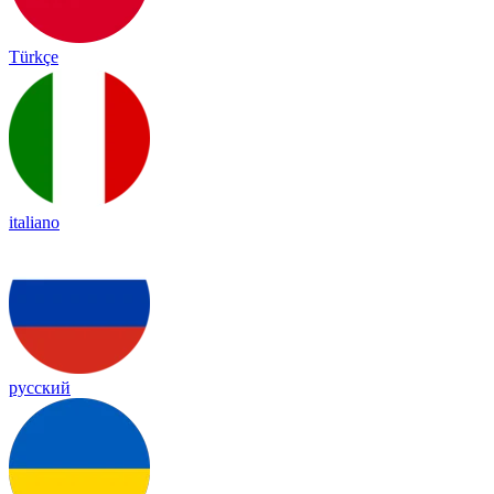
Türkçe
italiano
русский