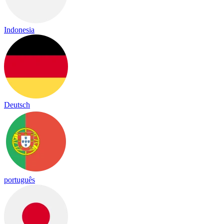
Indonesia
Deutsch
português