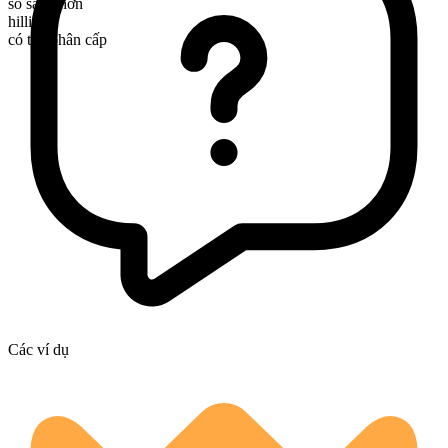
so sánh hơn
hillier
có thể phân cấp
Các ví dụ