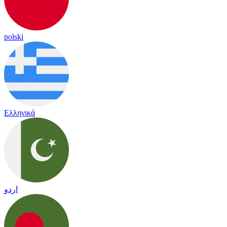
polski
Ελληνικά
اردو