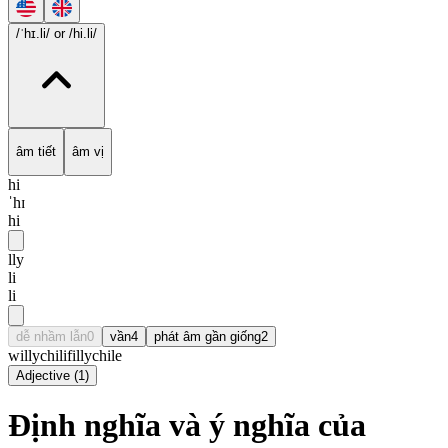
/ˈhɪ.li/
or /hi.li/
âm tiết
âm vị
hi
ˈhɪ
hi
lly
li
li
dễ nhầm lẫn
0
vần
4
phát âm gần giống
2
willy
chili
filly
chile
Adjective
(
1
)
Định nghĩa và ý nghĩa của