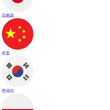
日本語
中文
한국어