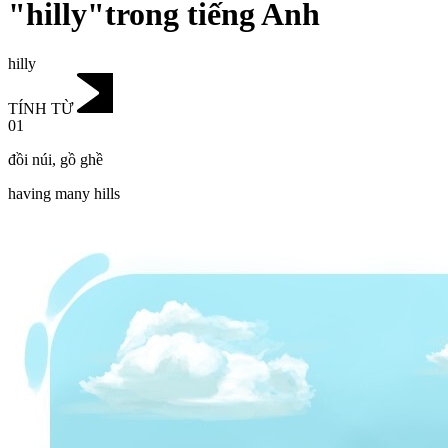
"hilly"trong tiếng Anh
hilly
TÍNH TỪ
01
đồi núi
,
gồ ghề
having many hills