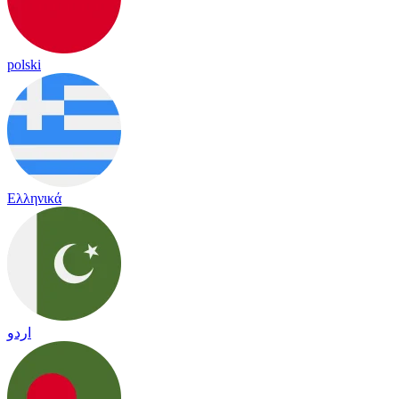
polski
Ελληνικά
اردو