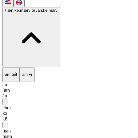
/ˈæn.kə.mæn/
or /ān.kē.mān/
âm tiết
âm vị
an
ˈæn
ān
chor
kə
kē
man
mæn