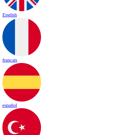
English
français
español