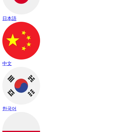
日本語
中文
한국어