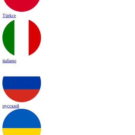
Türkçe
italiano
русский