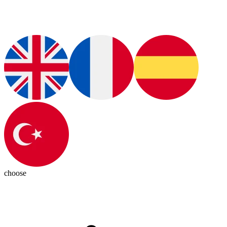
choose