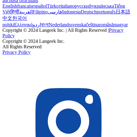
anchusa officinalis
English
français
español
Türkçe
italiano
русский
українська
Tiếng
Việt
हिन्दी
العربية
Filipino
فارسی
Indonesia
Deutsch
português
日本語
中文
한국어
polski
Ελληνικά
اردو
বাংলা
Nederlands
svenska
čeština
română
magyar
Copyright © 2024 Langeek Inc. | All Rights Reserved |
Privacy
Policy
Copyright © 2024 Langeek Inc.
All Rights Reserved
Privacy Policy