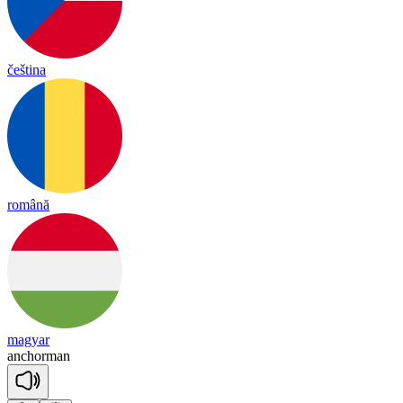
čeština
română
magyar
an
chor
man