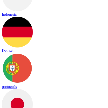
Indonesia
Deutsch
português