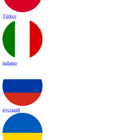
Türkçe
italiano
русский