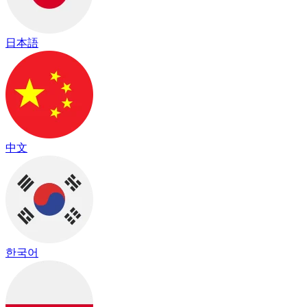
日本語
中文
한국어