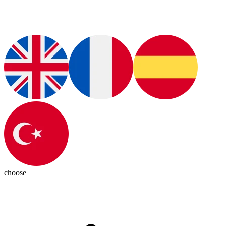
choose