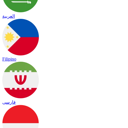
العربية
Filipino
فارسی