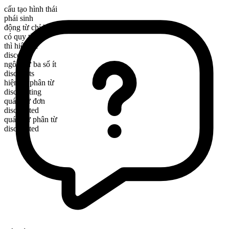
cấu tạo hình thái
phái sinh
động từ chỉ hành động
có quy tắc
thì hiện tại
discount
ngôi thứ ba số ít
discounts
hiện tại phân từ
discounting
quá khứ đơn
discounted
quá khứ phân từ
discounted