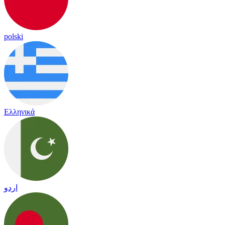
polski
Ελληνικά
اردو