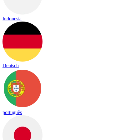
Indonesia
Deutsch
português