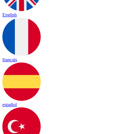
English
français
español