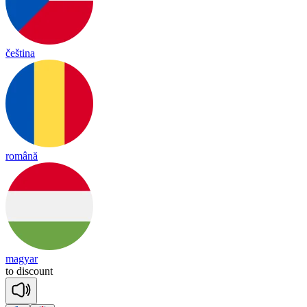
čeština
română
magyar
to
dis
count