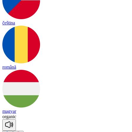
čeština
română
magyar
or
ga
nic