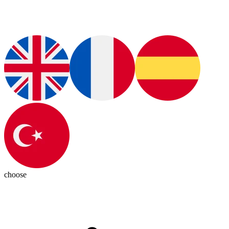
choose