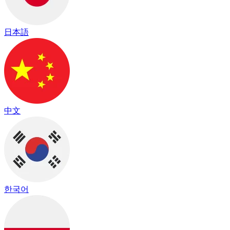
日本語
中文
한국어