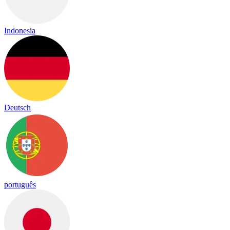
Indonesia
Deutsch
português