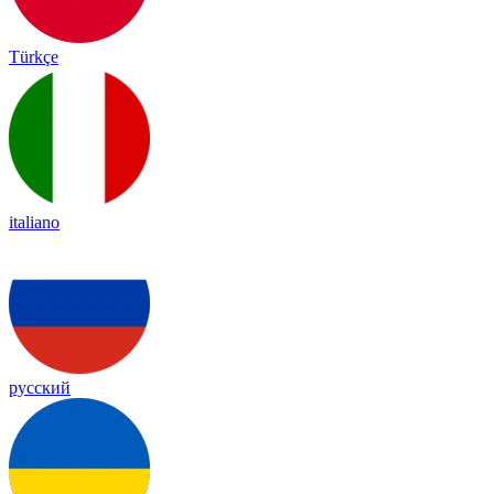
Türkçe
italiano
русский