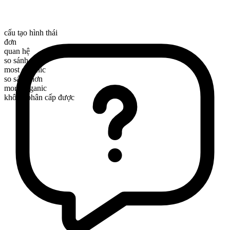
cấu tạo hình thái
đơn
quan hệ
so sánh nhất
most organic
so sánh hơn
more organic
không phân cấp được