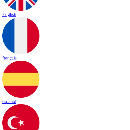
English
français
español