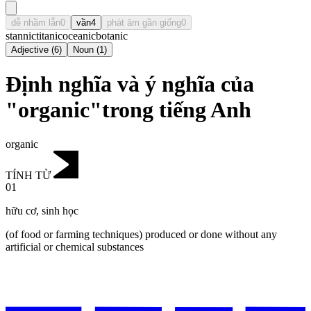
dễ nhầm lẫn
0
vần
4
phát âm gần giống
0
stannic
titanic
oceanic
botanic
Adjective
(
6
)
Noun
(
1
)
Định nghĩa và ý nghĩa của
"organic"trong tiếng Anh
organic
TÍNH TỪ
01
hữu cơ
,
sinh học
(of food or farming techniques) produced or done without any
artificial or chemical substances