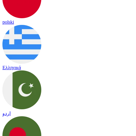
polski
Ελληνικά
اردو