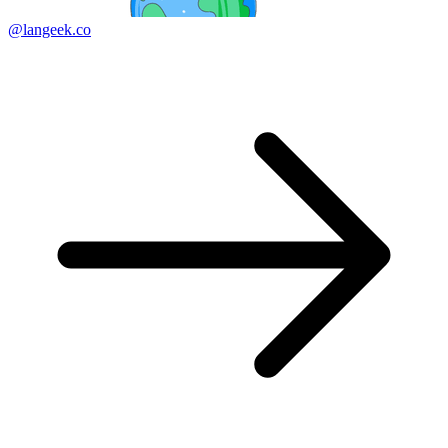
@langeek.co