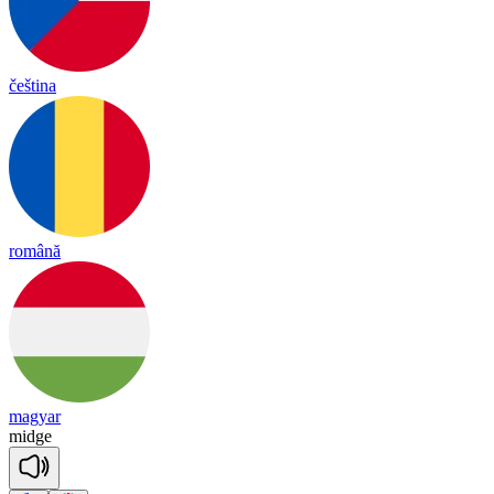
čeština
română
magyar
midge