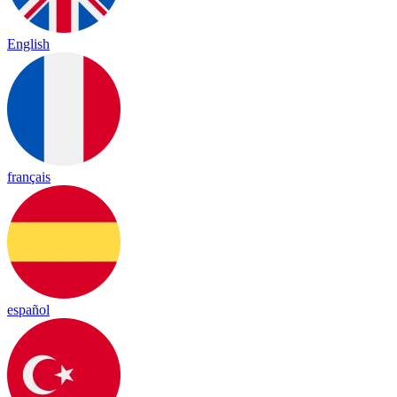
English
français
español