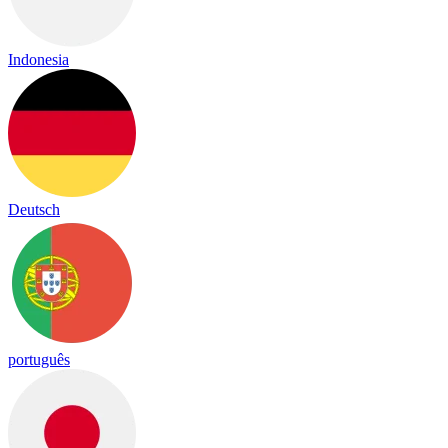
Indonesia
Deutsch
português