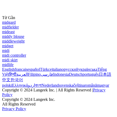
Từ Gần
midgard
midfielder
mideast
middy blouse
middleweight
midget
midi
midi controller
midi skirt
midlife
English
français
español
Türkçe
italiano
русский
українська
Tiếng
Việt
हिन्दी
العربية
Filipino
فارسی
Indonesia
Deutsch
português
日本語
中文
한국어
polski
Ελληνικά
اردو
বাংলা
Nederlands
svenska
čeština
română
magyar
Copyright © 2024 Langeek Inc. | All Rights Reserved |
Privacy
Policy
Copyright © 2024 Langeek Inc.
All Rights Reserved
Privacy Policy