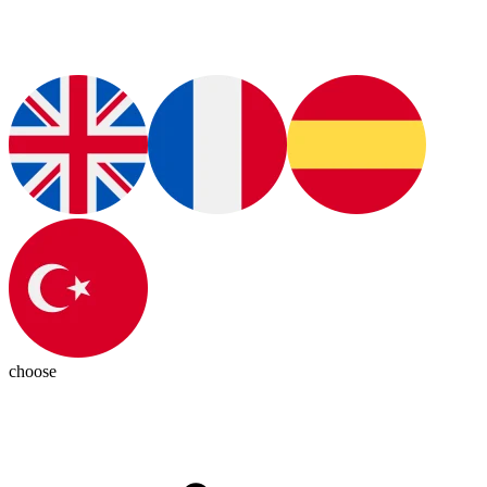
choose