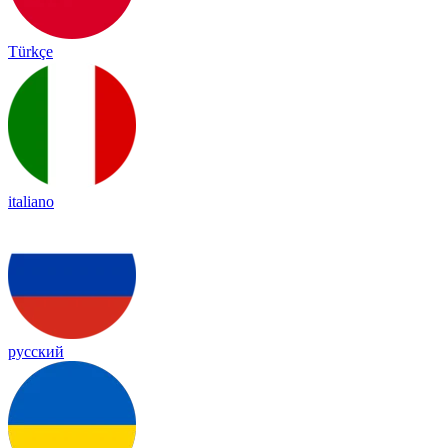
Türkçe
italiano
русский