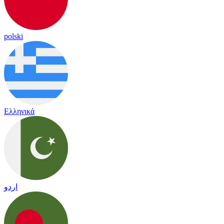
polski
Ελληνικά
اردو