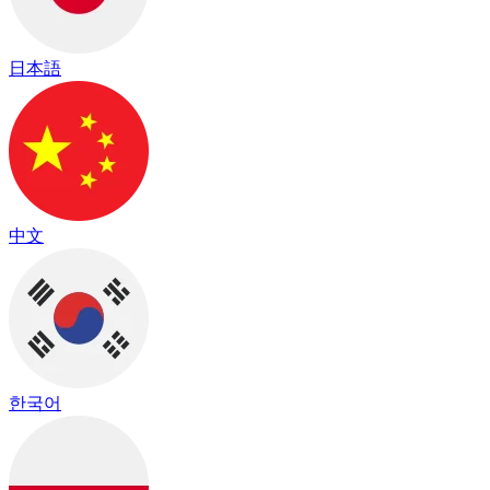
日本語
中文
한국어