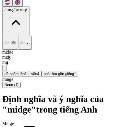
/mɪʤ/
or /mij/
âm tiết
âm vị
midge
mɪʤ
mij
dễ nhầm lẫn
1
vần
4
phát âm gần giống
1
minge
Noun
(
1
)
Định nghĩa và ý nghĩa của
"midge"trong tiếng Anh
Midge