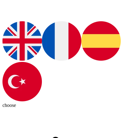
choose