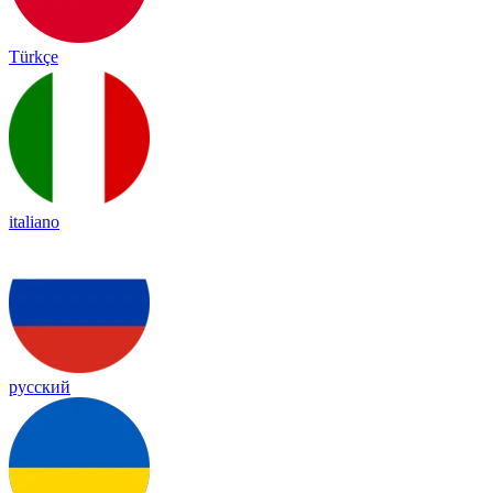
Türkçe
italiano
русский