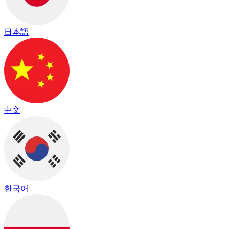
日本語
中文
한국어