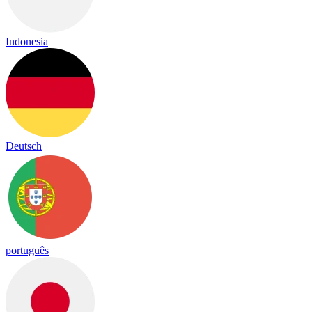
Indonesia
Deutsch
português