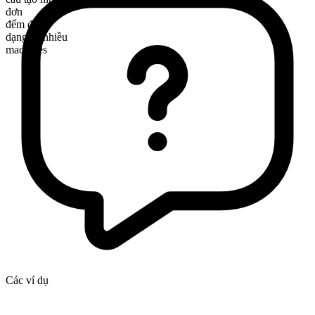
đơn
đếm được
dạng số nhiều
machines
Các ví dụ