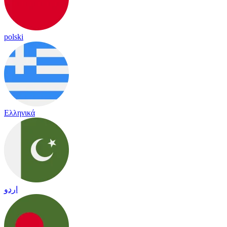
polski
Ελληνικά
اردو