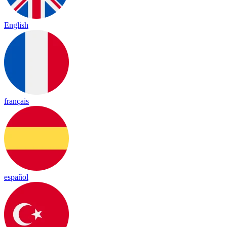
English
français
español