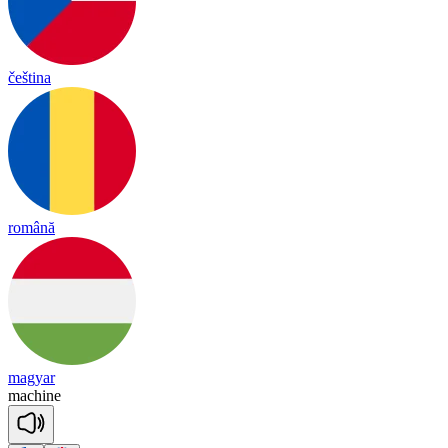
čeština
română
magyar
ma
chine