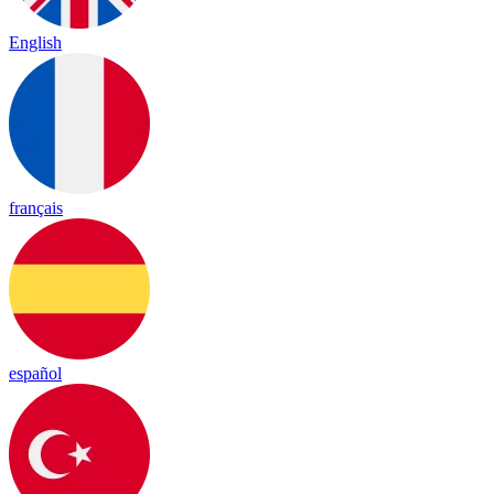
English
français
español