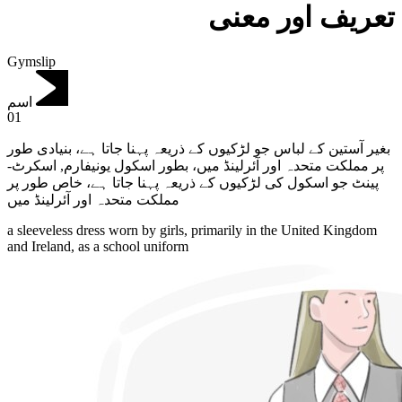
تعریف اور معنی
Gymslip
اسم
01
بغیر آستین کے لباس جو لڑکیوں کے ذریعہ پہنا جاتا ہے، بنیادی طور
اسکرٹ-
,
پر مملکت متحدہ اور آئرلینڈ میں، بطور اسکول یونیفارم
پینٹ جو اسکول کی لڑکیوں کے ذریعہ پہنا جاتا ہے، خاص طور پر
مملکت متحدہ اور آئرلینڈ میں
a sleeveless dress worn by girls, primarily in the United Kingdom
and Ireland, as a school uniform