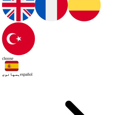
choose
ہسپانوی
español