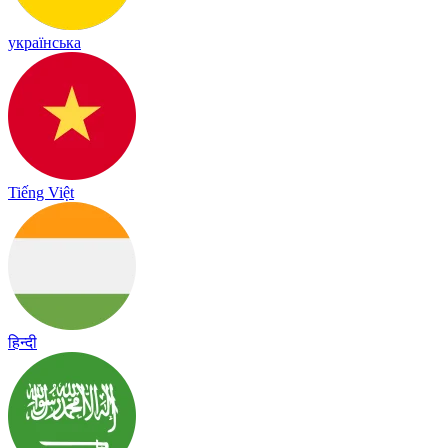
українська
Tiếng Việt
हिन्दी