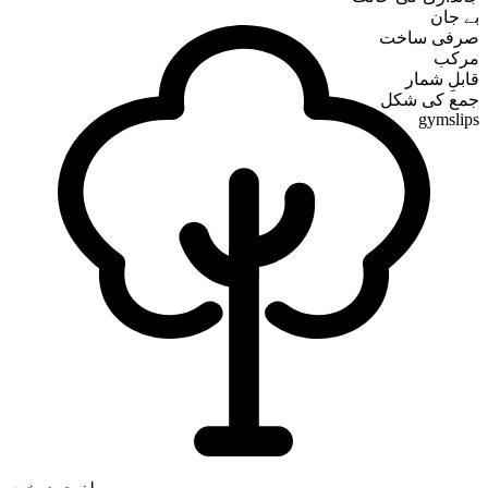
بے جان
صرفی ساخت
مرکب
قابلِ شمار
جمع کی شکل
gymslips