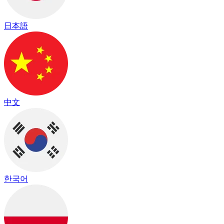
日本語
中文
한국어