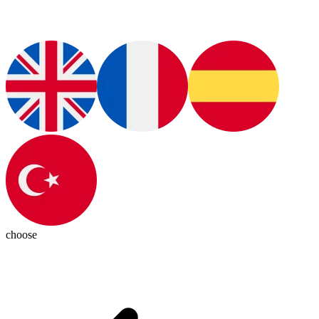
choose