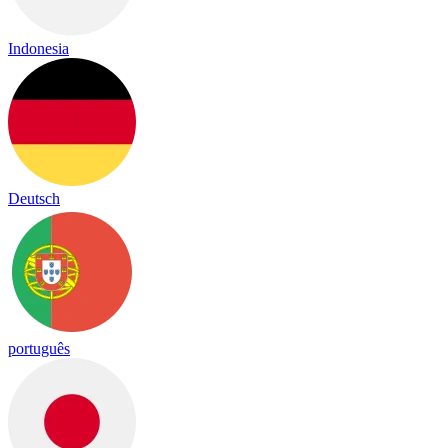
Indonesia
Deutsch
português