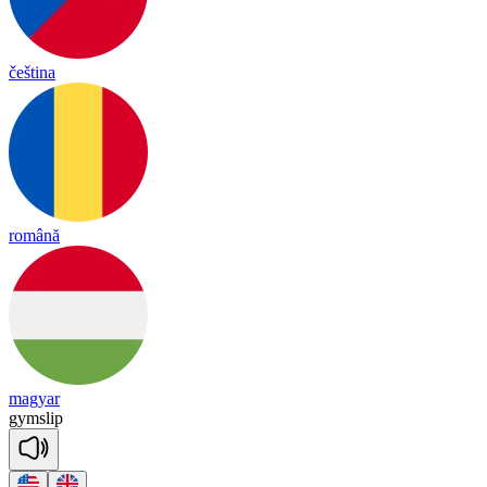
čeština
română
magyar
gym
slip