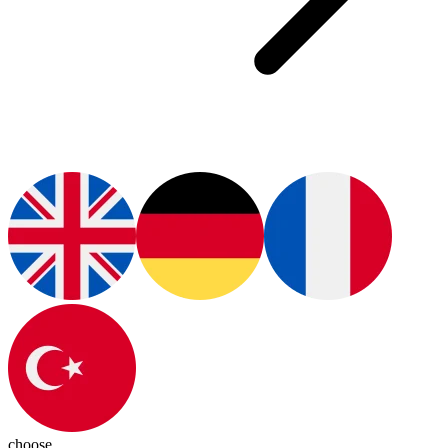
choose