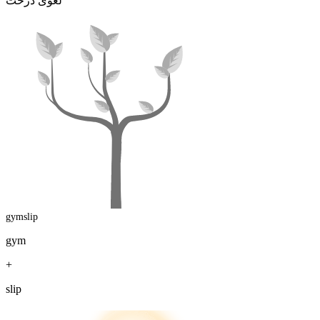
لغوی درخت
gymslip
gym
+
slip