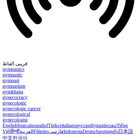
قریبی الفاظ
gymnastics
gymnastic
gymnast
gymnasium
gymkhana
gynecocracy
gynecologic
gynecologic cancer
gynecological
gynecologist
English
français
español
Türkçe
italiano
русский
українська
Tiếng
Việt
हिन्दी
العربية
Filipino
فارسی
Indonesia
Deutsch
português
日本語
中文
한국어