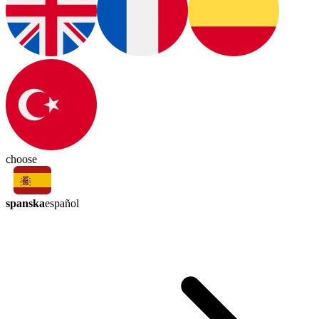
choose
spanska
español