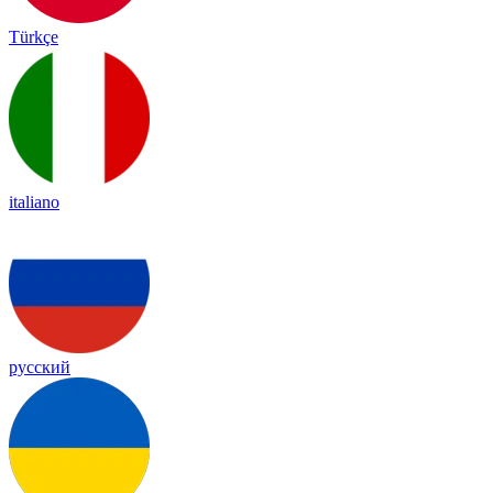
Türkçe
italiano
русский