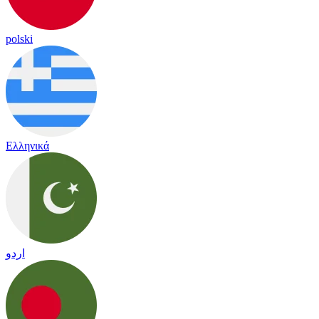
polski
Ελληνικά
اردو