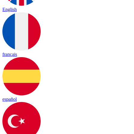
English
français
español