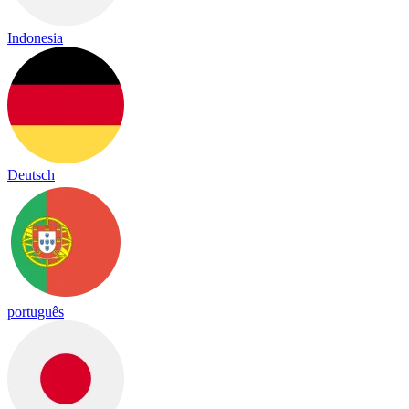
Indonesia
Deutsch
português