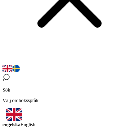
Sök
Välj ordboksspråk
engelska
English