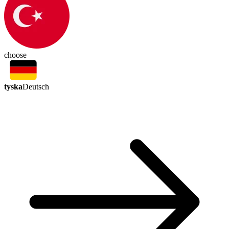
choose
tyska
Deutsch