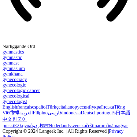
Närliggande Ord
gymnastics
gymnastic
gymnast
gymnasium
gymkhana
gynecocracy
gynecologic
gynecologic cancer
gynecological
gynecologist
English
français
español
Türkçe
italiano
русский
українська
Tiếng
Việt
हिन्दी
العربية
Filipino
فارسی
Indonesia
Deutsch
português
日本語
中文
한국어
polski
Ελληνικά
اردو
বাংলা
Nederlands
svenska
čeština
română
magyar
Copyright © 2024 Langeek Inc. | All Rights Reserved |
Privacy
Policy