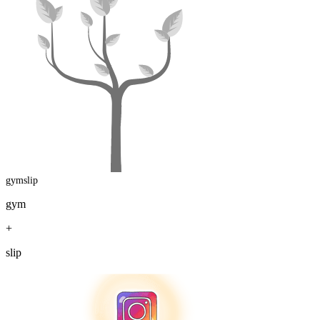
gymslip
gym
+
slip