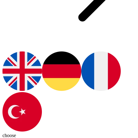
choose