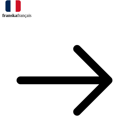
franska
français