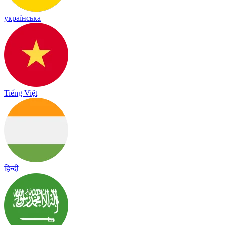
українська
Tiếng Việt
हिन्दी