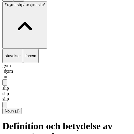
/ˈʤɪm.slɪp/
or /jim.slip/
stavelser
fonem
gym
ˈʤɪm
jim
slip
slɪp
slip
Noun
(
1
)
Definition och betydelse av