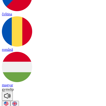
čeština
română
magyar
gym
slip