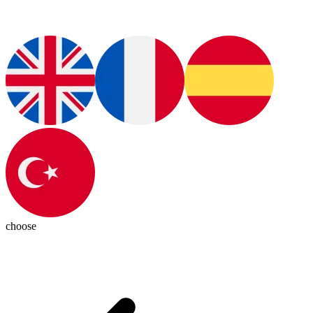
choose