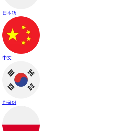
日本語
中文
한국어