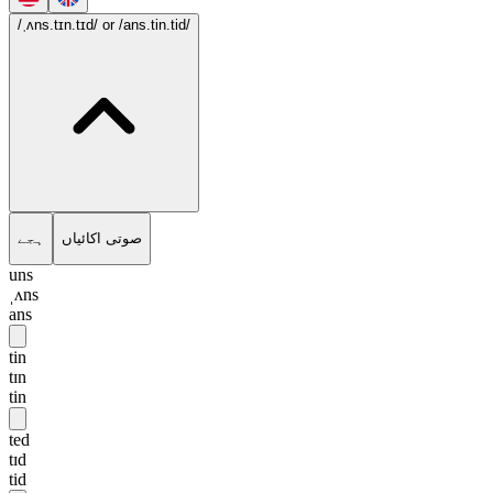
/ˌʌns.tɪn.tɪd/
or /ans.tin.tid/
صوتی اکائیاں
ہجے
uns
ˌʌns
ans
tin
tɪn
tin
ted
tɪd
tid