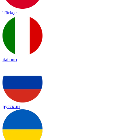
Türkçe
italiano
русский