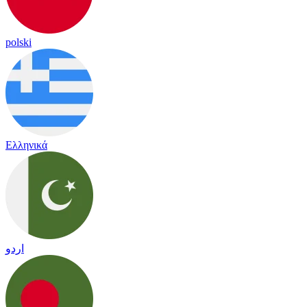
polski
Ελληνικά
اردو