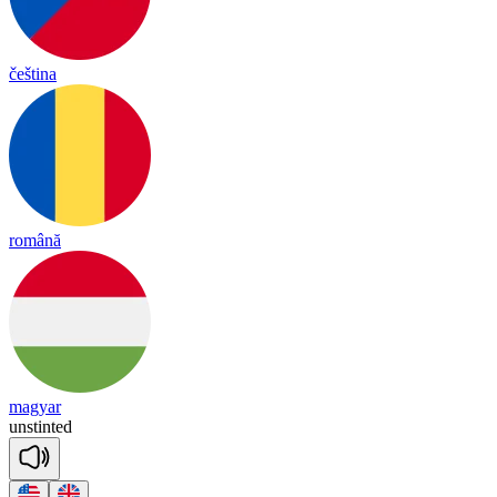
čeština
română
magyar
uns
tin
ted