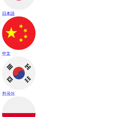
日本語
中文
한국어