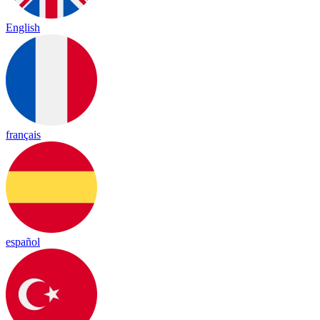
English
français
español