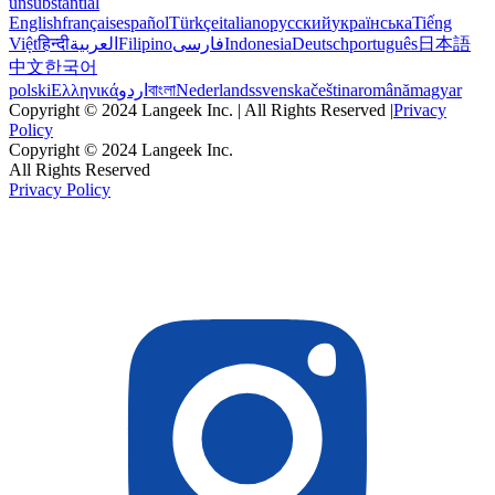
unsubstantial
English
français
español
Türkçe
italiano
русский
українська
Tiếng
Việt
हिन्दी
العربية
Filipino
فارسی
Indonesia
Deutsch
português
日本語
中文
한국어
polski
Ελληνικά
اردو
বাংলা
Nederlands
svenska
čeština
română
magyar
Copyright © 2024 Langeek Inc. | All Rights Reserved |
Privacy
Policy
Copyright © 2024 Langeek Inc.
All Rights Reserved
Privacy Policy