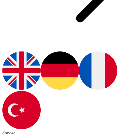
choose