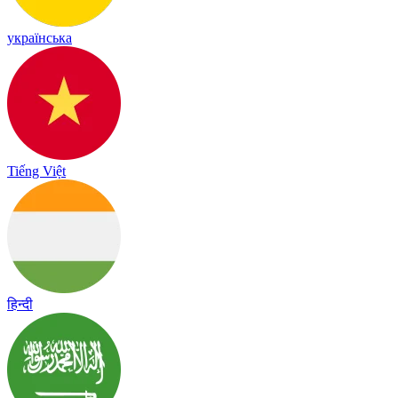
українська
Tiếng Việt
हिन्दी