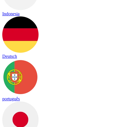
Indonesia
Deutsch
português