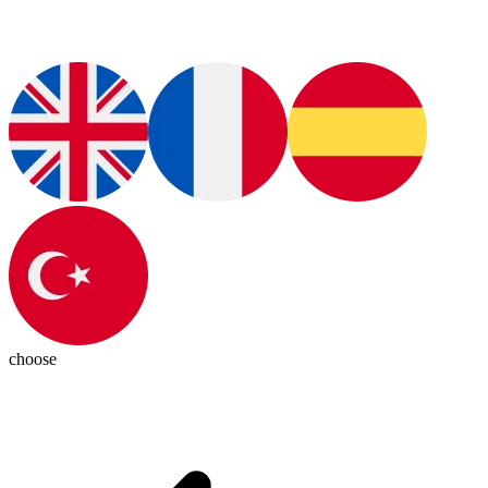
choose