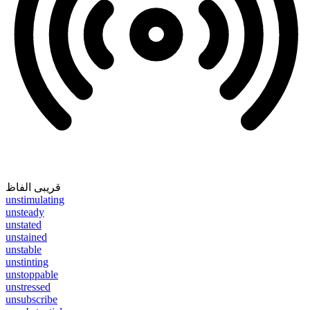
قریبی الفاظ
unstimulating
unsteady
unstated
unstained
unstable
unstinting
unstoppable
unstressed
unsubscribe