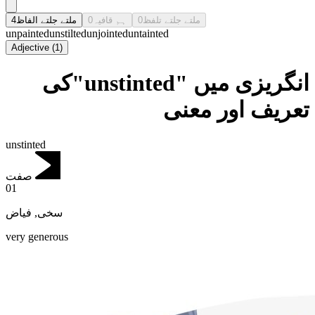
4
ملتے جلتے الفاظ
0
ہم قافیہ
0
ملتے جلتے تلفظ
unpainted
unstilted
unjointed
untainted
Adjective
(
1
)
انگریزی میں "unstinted"کی
تعریف اور معنی
unstinted
صفت
01
فیاض
,
سخی
very generous