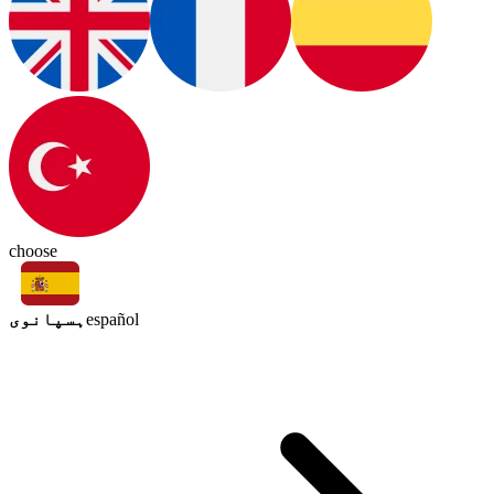
choose
ہسپانوی
español