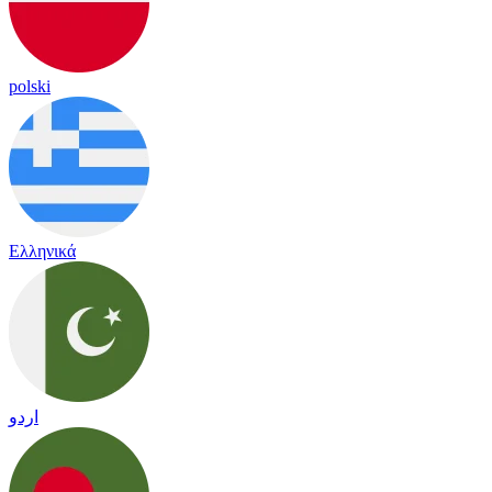
polski
Ελληνικά
اردو