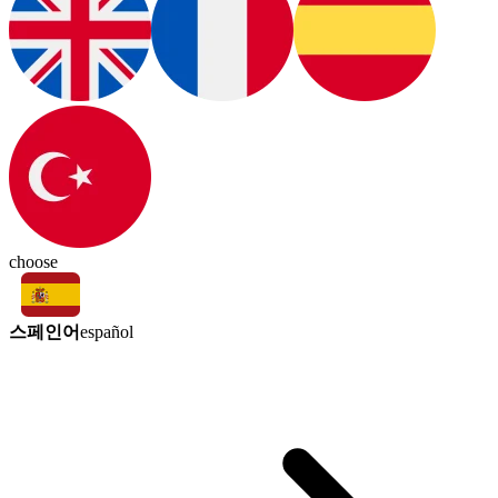
choose
스페인어
español