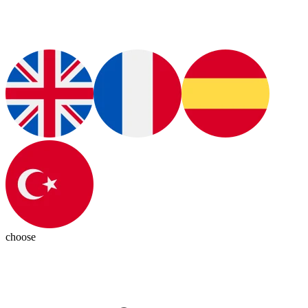
choose