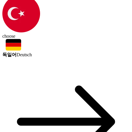
choose
독일어
Deutsch