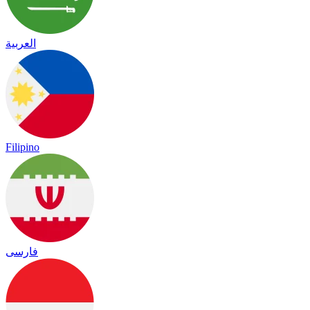
العربية
Filipino
فارسی