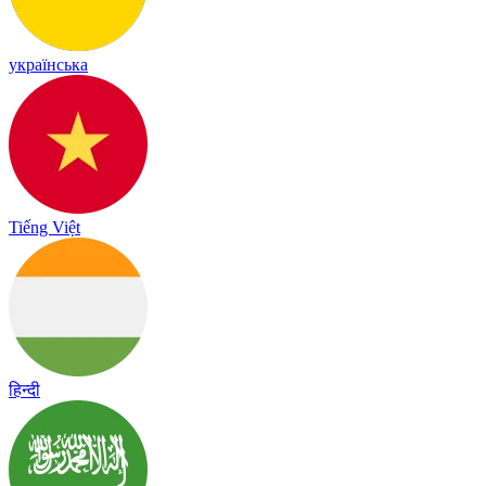
українська
Tiếng Việt
हिन्दी