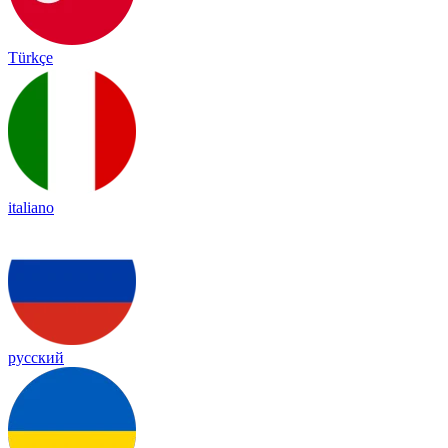
Türkçe
italiano
русский