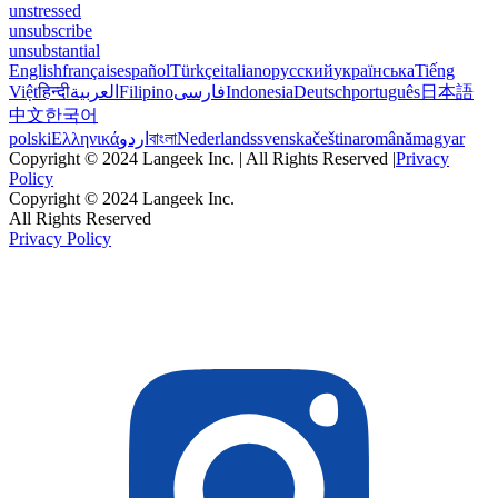
unstressed
unsubscribe
unsubstantial
English
français
español
Türkçe
italiano
русский
українська
Tiếng
Việt
हिन्दी
العربية
Filipino
فارسی
Indonesia
Deutsch
português
日本語
中文
한국어
polski
Ελληνικά
اردو
বাংলা
Nederlands
svenska
čeština
română
magyar
Copyright © 2024 Langeek Inc. | All Rights Reserved |
Privacy
Policy
Copyright © 2024 Langeek Inc.
All Rights Reserved
Privacy Policy