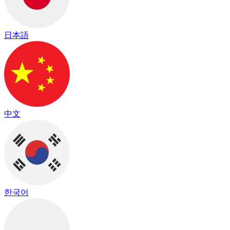
日本語
中文
한국어