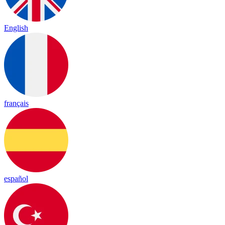
English
français
español