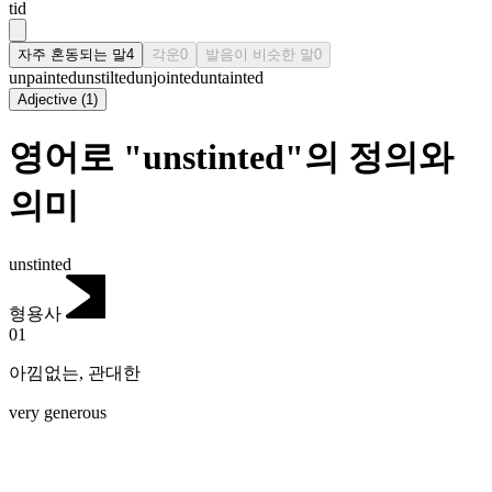
tid
자주 혼동되는 말
4
각운
0
발음이 비슷한 말
0
unpainted
unstilted
unjointed
untainted
Adjective
(
1
)
영어로 "unstinted"의 정의와
의미
unstinted
형용사
01
아낌없는
,
관대한
very generous