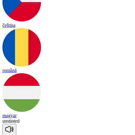
čeština
română
magyar
uns
tin
ted