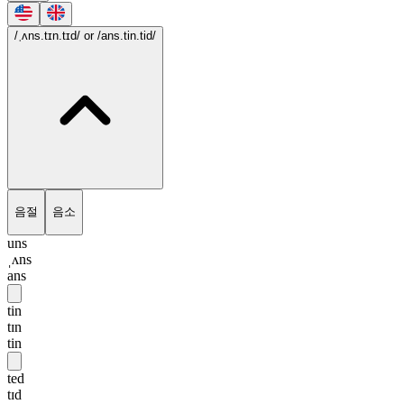
/ˌʌns.tɪn.tɪd/
or /ans.tin.tid/
음절
음소
uns
ˌʌns
ans
tin
tɪn
tin
ted
tɪd