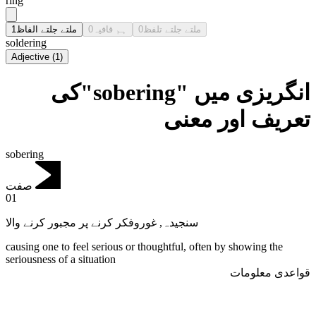
ring
1
ملتے جلتے الفاظ
0
ہم قافیہ
0
ملتے جلتے تلفظ
soldering
Adjective
(
1
)
انگریزی میں "sobering"کی
تعریف اور معنی
sobering
صفت
01
غوروفکر کرنے پر مجبور کرنے والا
,
سنجیدہ
causing one to feel serious or thoughtful, often by showing the
seriousness of a situation
قواعدی معلومات