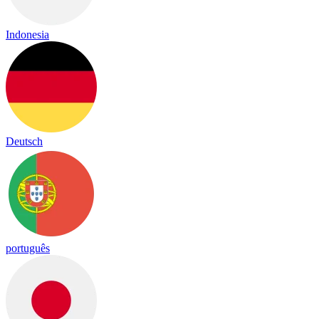
Indonesia
Deutsch
português