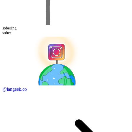
sober
ing
sober
@langeek.co