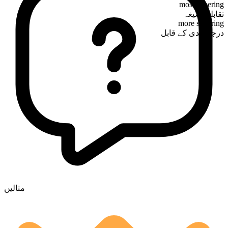
most sobering
تقابلی صیغہ
more sobering
درجہ بندی کے قابل
مثالیں