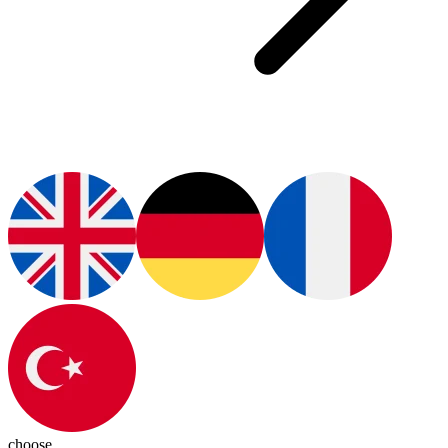
choose