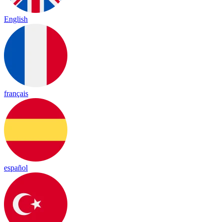
English
français
español