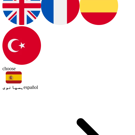
choose
ہسپانوی
español