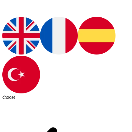
choose