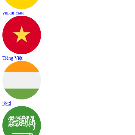
українська
Tiếng Việt
हिन्दी