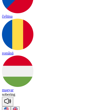
čeština
română
magyar
so
be
ring