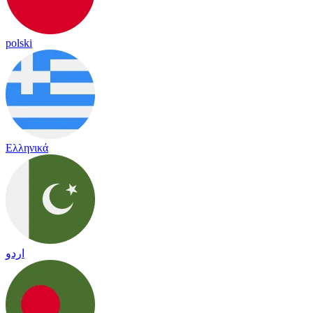
polski
Ελληνικά
اردو