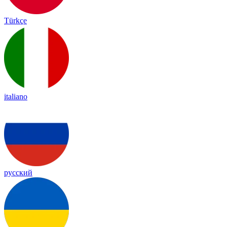
Türkçe
italiano
русский