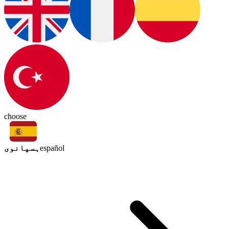
choose
ہسپانوی
español