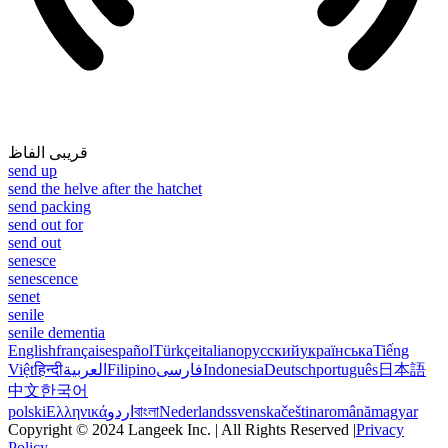
قریبی الفاظ
send up
send the helve after the hatchet
send packing
send out for
send out
senesce
senescence
senet
senile
senile dementia
English
français
español
Türkçe
italiano
русский
українська
Tiếng
Việt
हिन्दी
العربية
Filipino
فارسی
Indonesia
Deutsch
português
日本語
中文
한국어
polski
Ελληνικά
اردو
বাংলা
Nederlands
svenska
čeština
română
magyar
Copyright © 2024 Langeek Inc. | All Rights Reserved |
Privacy
Policy