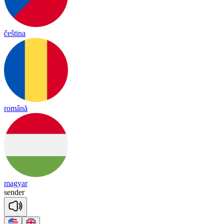
čeština
română
magyar
sen
der