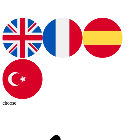
choose