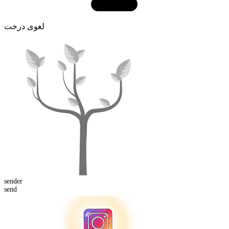
لغوی درخت
send
er
send