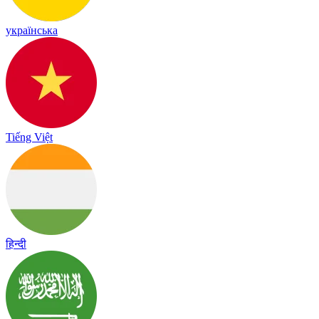
українська
Tiếng Việt
हिन्दी