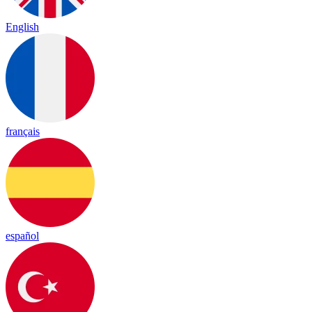
English
français
español