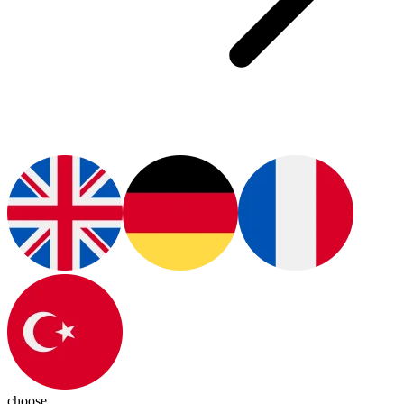
choose