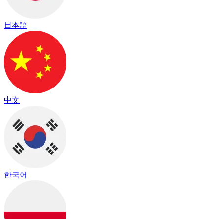
日本語
中文
한국어