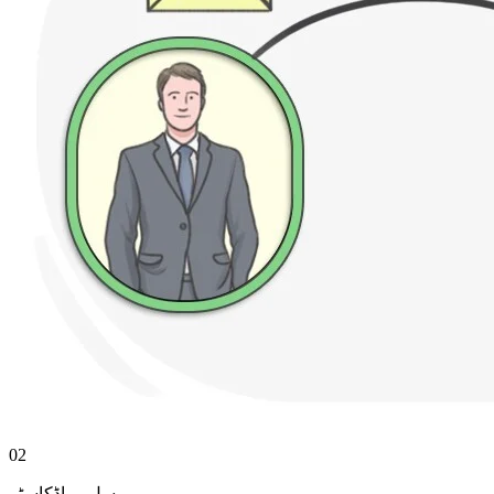
02
براڈکاسٹر
,
مرسل