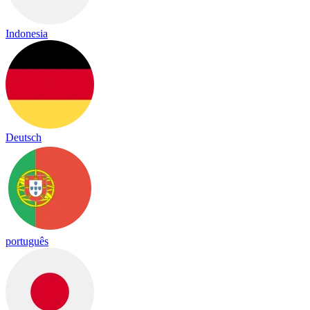
Indonesia
Deutsch
português