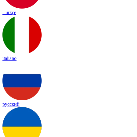
Türkçe
italiano
русский