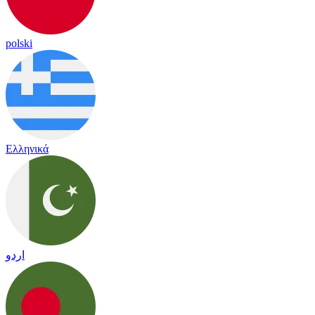
polski
Ελληνικά
اردو