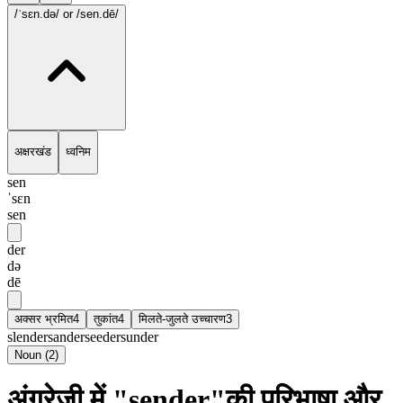
/ˈsɛn.də/
or /sen.dē/
अक्षरखंड
ध्वनिम
sen
ˈsɛn
sen
der
də
dē
अक्सर भ्रमित
4
तुकांत
4
मिलते-जुलते उच्चारण
3
slender
sander
seeder
sunder
Noun
(
2
)
अंग्रेज़ी में "sender"की परिभाषा और