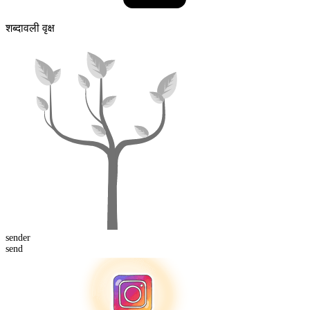
शब्दावली वृक्ष
send
er
send