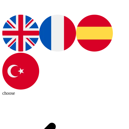
choose