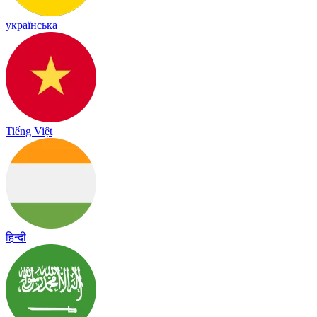
українська
Tiếng Việt
हिन्दी