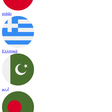
polski
Ελληνικά
اردو