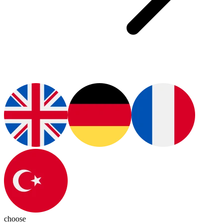
choose