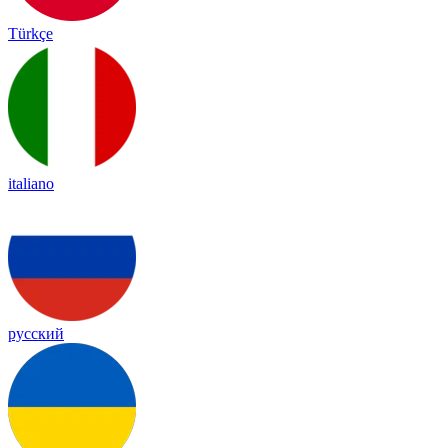
Türkçe
italiano
русский