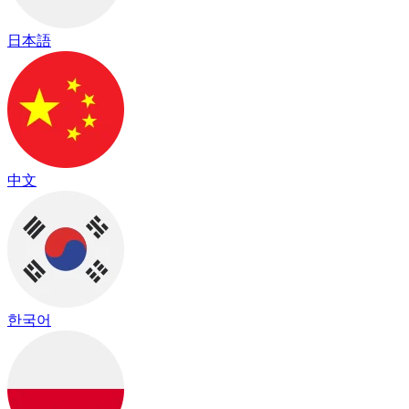
日本語
中文
한국어