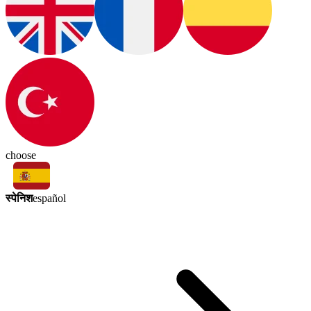
choose
स्पेनिश
español