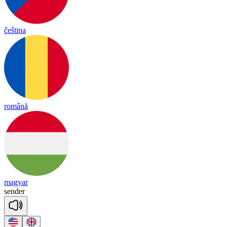
čeština
română
magyar
sen
der