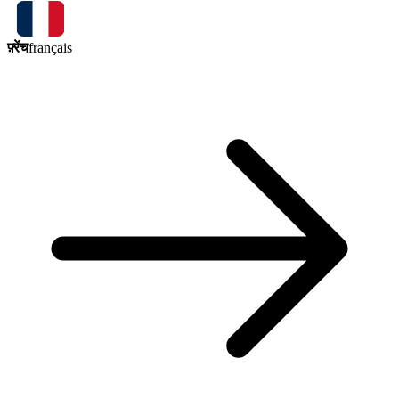
फ़्रेंच
français