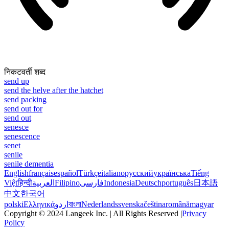
निकटवर्ती शब्द
send up
send the helve after the hatchet
send packing
send out for
send out
senesce
senescence
senet
senile
senile dementia
English
français
español
Türkçe
italiano
русский
українська
Tiếng
Việt
हिन्दी
العربية
Filipino
فارسی
Indonesia
Deutsch
português
日本語
中文
한국어
polski
Ελληνικά
اردو
বাংলা
Nederlands
svenska
čeština
română
magyar
Copyright © 2024 Langeek Inc. | All Rights Reserved |
Privacy
Policy