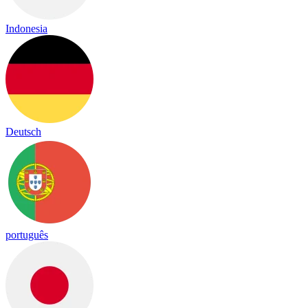
Indonesia
Deutsch
português