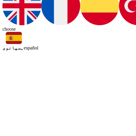
choose
ہسپانوی
español