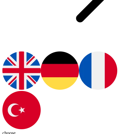
choose