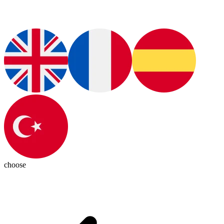
choose