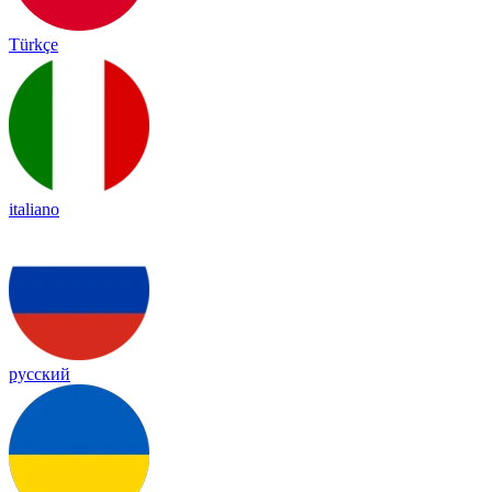
Türkçe
italiano
русский