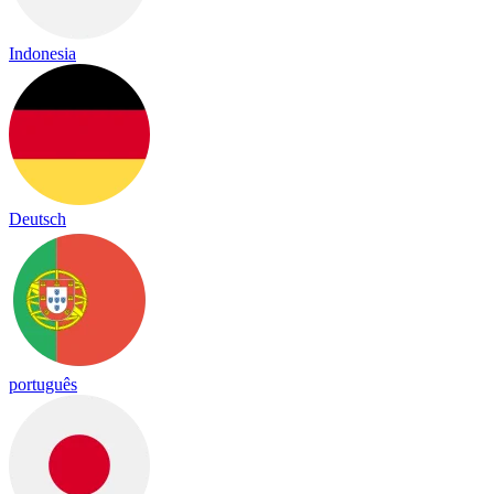
Indonesia
Deutsch
português