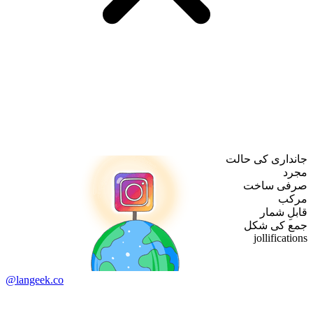
جانداری کی حالت
مجرد
صرفی ساخت
مرکب
قابلِ شمار
جمع کی شکل
jollifications
@langeek.co