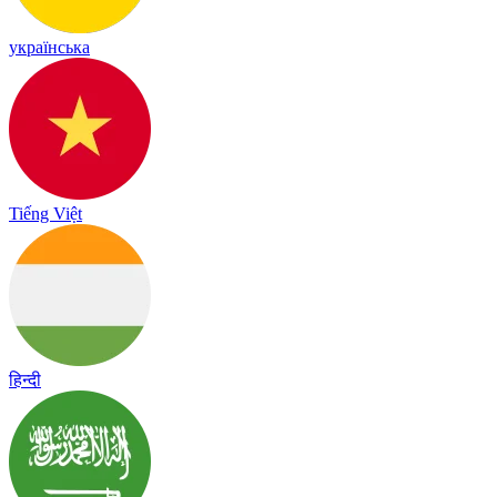
українська
Tiếng Việt
हिन्दी