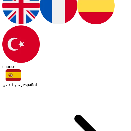
choose
ہسپانوی
español