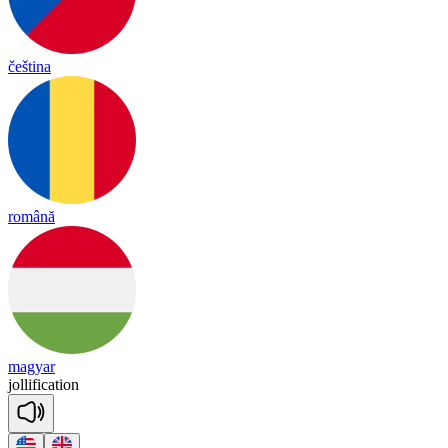
čeština
română
magyar
jo
lli
fi
ca
tion