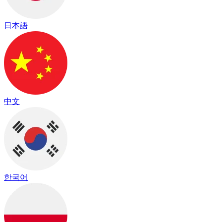
日本語
中文
한국어