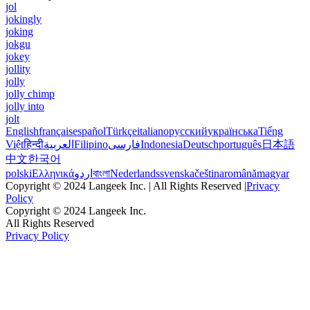
jol
jokingly
joking
jokgu
jokey
jollity
jolly
jolly chimp
jolly into
jolt
English
français
español
Türkçe
italiano
русский
українська
Tiếng
Việt
हिन्दी
العربية
Filipino
فارسی
Indonesia
Deutsch
português
日本語
中文
한국어
polski
Ελληνικά
اردو
বাংলা
Nederlands
svenska
čeština
română
magyar
Copyright © 2024 Langeek Inc. | All Rights Reserved |
Privacy
Policy
Copyright © 2024 Langeek Inc.
All Rights Reserved
Privacy Policy