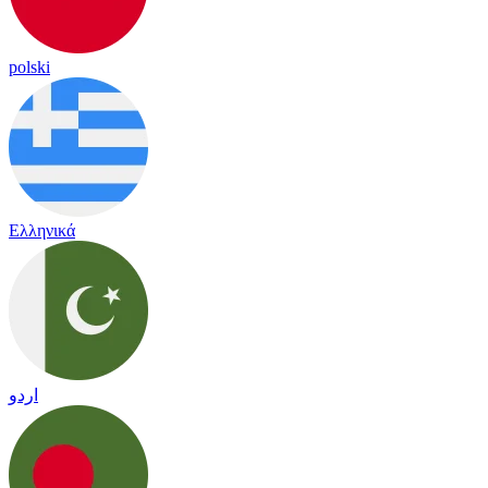
polski
Ελληνικά
اردو