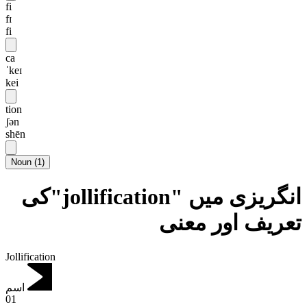
fi
fɪ
fi
ca
ˈkeɪ
kei
tion
ʃən
shēn
Noun
(
1
)
انگریزی میں "jollification"کی
تعریف اور معنی
Jollification
اسم
01