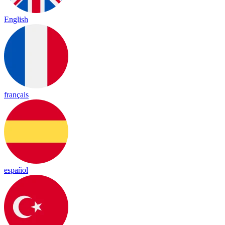
English
français
español