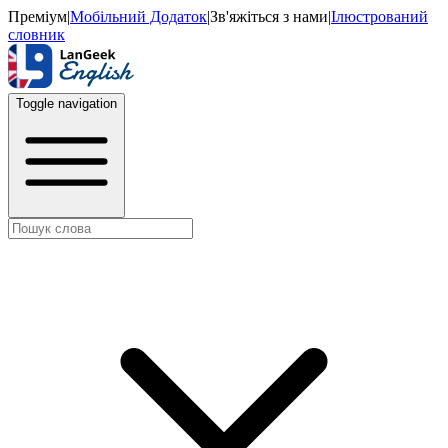
Преміум
|
Мобільний Додаток
|
Зв'яжіться з нами
|
Ілюстрований
словник
Toggle navigation