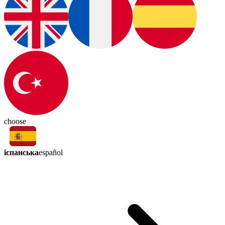
choose
іспанська
español