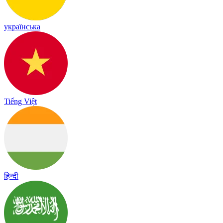
українська
Tiếng Việt
हिन्दी