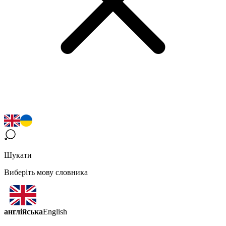
Шукати
Виберіть мову словника
англійська
English