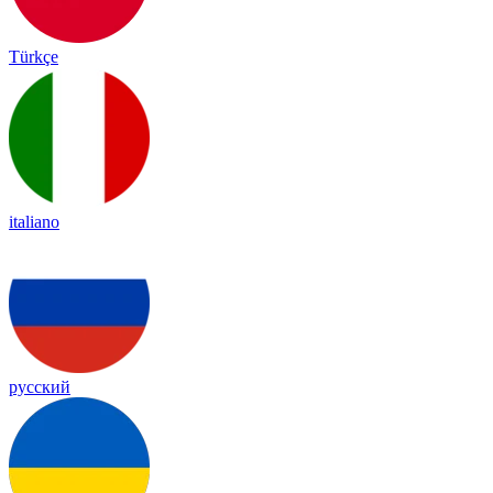
Türkçe
italiano
русский