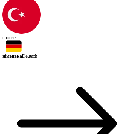
choose
німецька
Deutsch