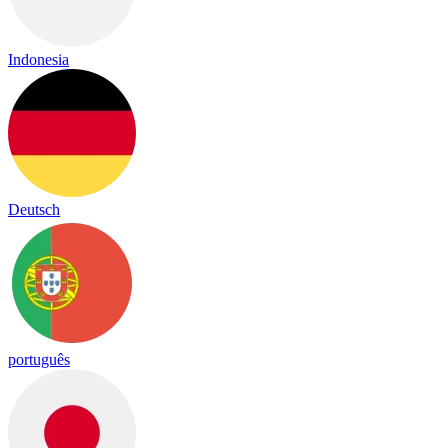
Indonesia
Deutsch
português