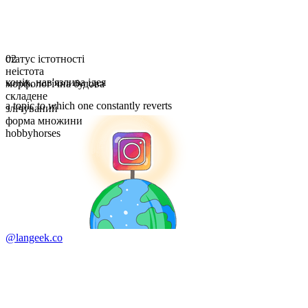
статус істотності
02
неістота
конік
,
нав'язлива ідея
морфологічна будова
складене
a topic to which one constantly reverts
злічуваний
форма множини
hobbyhorses
@langeek.co