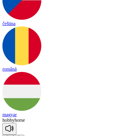
čeština
română
magyar
ho
bby
horse