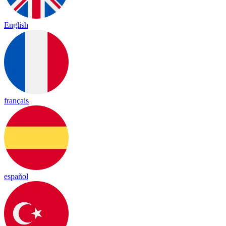
English
français
español