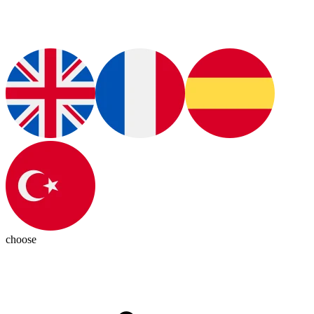
choose