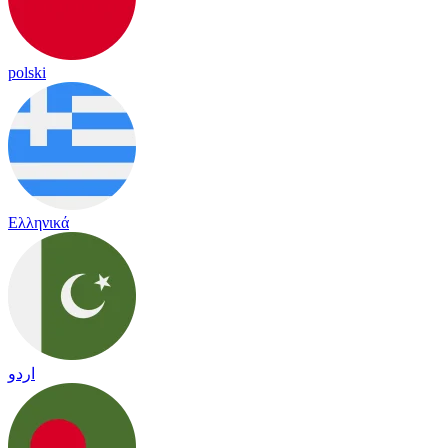
polski
Ελληνικά
اردو