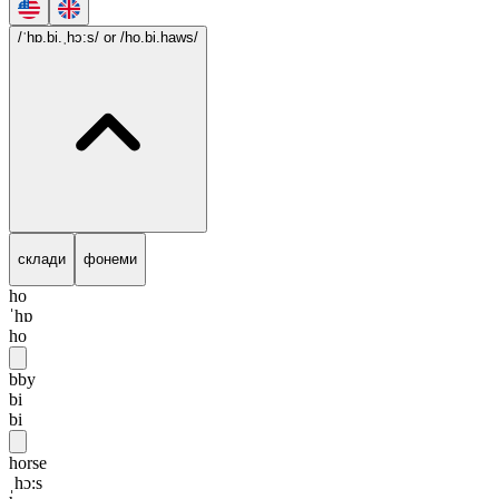
/ˈhɒ.bi.ˌhɔ:s/
or /ho.bi.haws/
склади
фонеми
ho
ˈhɒ
ho
bby
bi
bi
horse
ˌhɔ:s