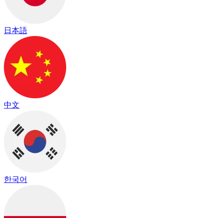
日本語
中文
한국어