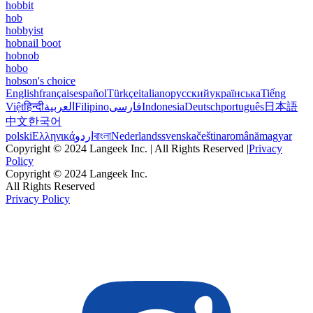
hobbit
hob
hobbyist
hobnail boot
hobnob
hobo
hobson's choice
English
français
español
Türkçe
italiano
русский
українська
Tiếng
Việt
हिन्दी
العربية
Filipino
فارسی
Indonesia
Deutsch
português
日本語
中文
한국어
polski
Ελληνικά
اردو
বাংলা
Nederlands
svenska
čeština
română
magyar
Copyright © 2024 Langeek Inc. | All Rights Reserved |
Privacy
Policy
Copyright © 2024 Langeek Inc.
All Rights Reserved
Privacy Policy