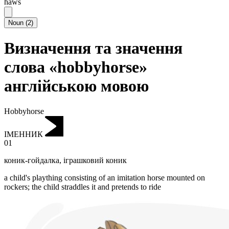
haws
Noun
(
2
)
Визначення та значення
слова «hobbyhorse»
англійською мовою
Hobbyhorse
ІМЕННИК
01
коник-гойдалка
,
іграшковий коник
a child's plaything consisting of an imitation horse mounted on
rockers; the child straddles it and pretends to ride