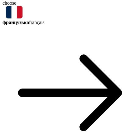
choose
французька
français