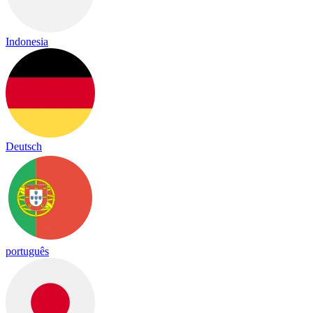
Indonesia
Deutsch
português