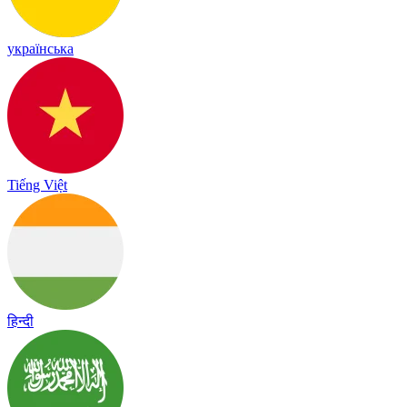
українська
Tiếng Việt
हिन्दी