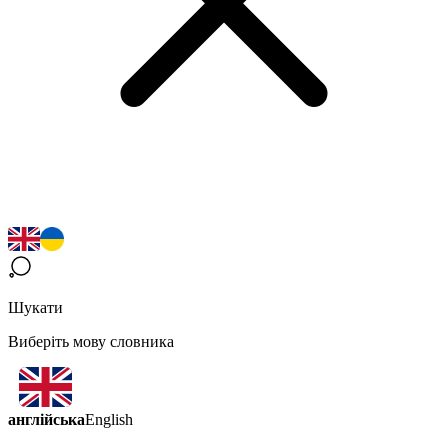
Шукати
Виберіть мову словника
англійська
English