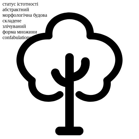
статус істотності
абстрактний
морфологічна будова
складене
злічуваний
форма множини
confabulations