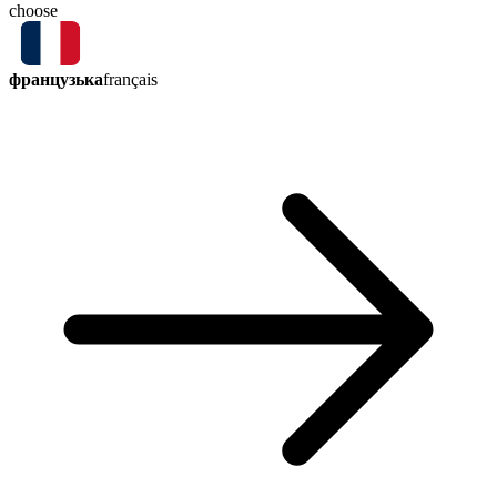
choose
французька
français