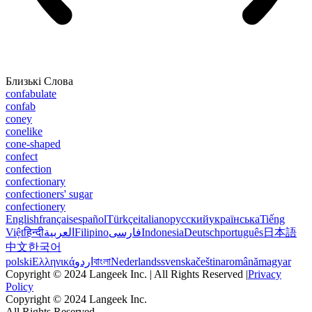
Близькі Слова
confabulate
confab
coney
conelike
cone-shaped
confect
confection
confectionary
confectioners' sugar
confectionery
English
français
español
Türkçe
italiano
русский
українська
Tiếng
Việt
हिन्दी
العربية
Filipino
فارسی
Indonesia
Deutsch
português
日本語
中文
한국어
polski
Ελληνικά
اردو
বাংলা
Nederlands
svenska
čeština
română
magyar
Copyright © 2024 Langeek Inc. | All Rights Reserved |
Privacy
Policy
Copyright © 2024 Langeek Inc.
All Rights Reserved