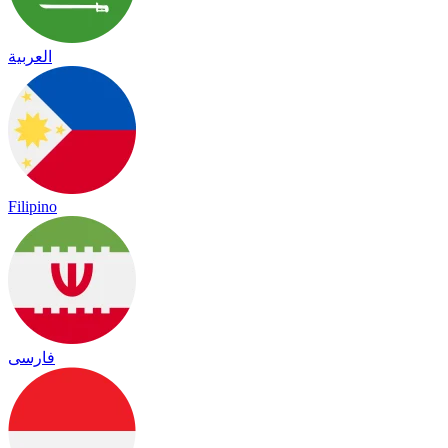
العربية
Filipino
فارسی