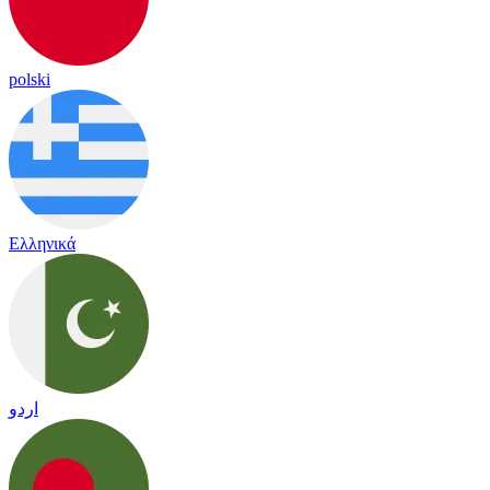
polski
Ελληνικά
اردو