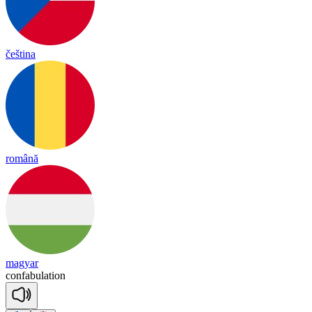
čeština
română
magyar
con
fa
bu
la
tion