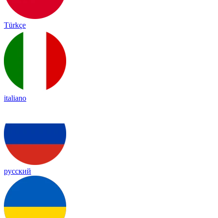
Türkçe
italiano
русский