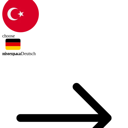
choose
німецька
Deutsch