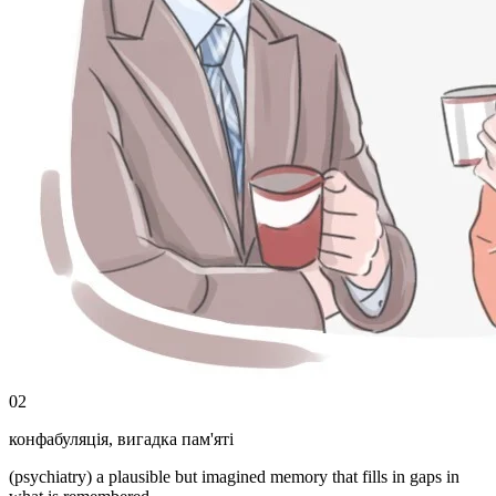
02
конфабуляція
,
вигадка пам'яті
(psychiatry) a plausible but imagined memory that fills in gaps in