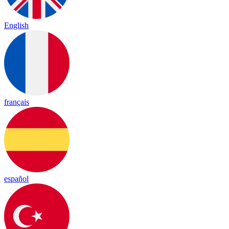
English
français
español