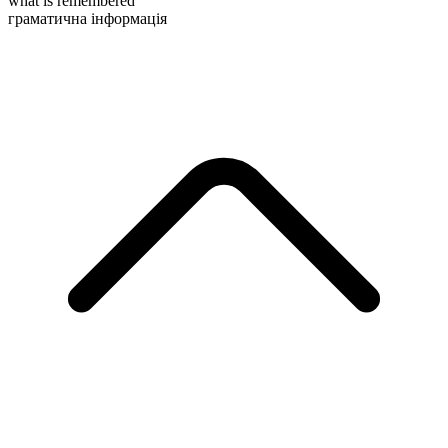
what is remembered
граматична інформація