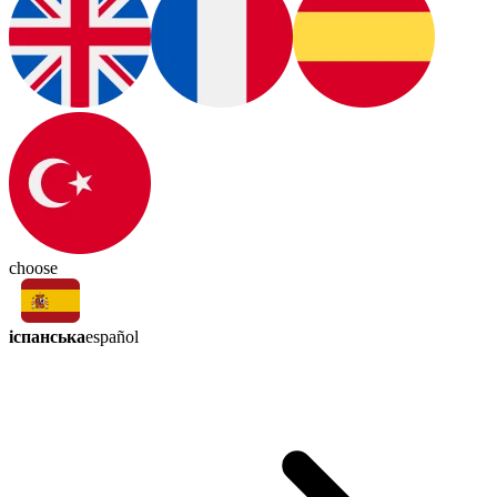
choose
іспанська
español