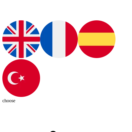
choose