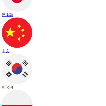
日本語
中文
한국어