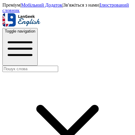
Преміум
|
Мобільний Додаток
|
Зв'яжіться з нами
|
Ілюстрований
словник
Toggle navigation