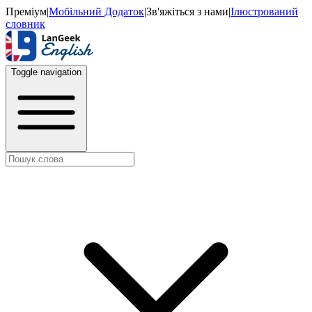
Преміум
|
Мобільний Додаток
|
Зв'яжіться з нами
|
Ілюстрований
словник
Toggle navigation