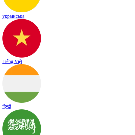
українська
Tiếng Việt
हिन्दी