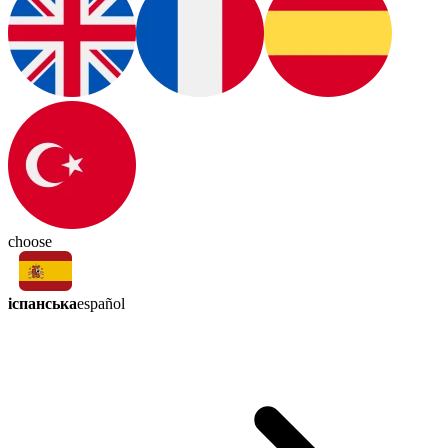
choose
іспанська
español