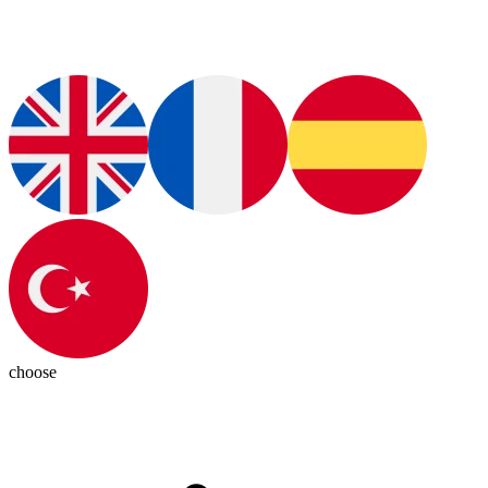
choose