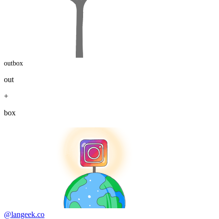
outbox
out
+
box
@langeek.co