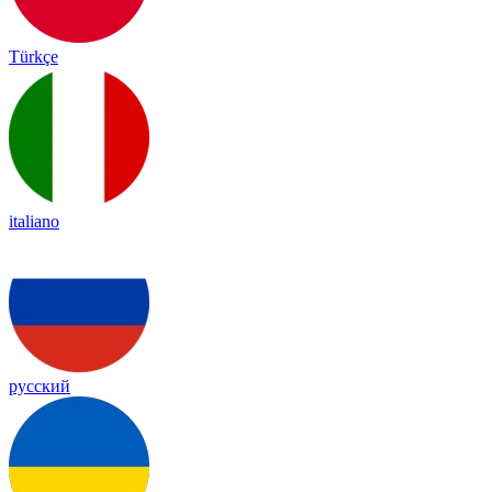
Türkçe
italiano
русский