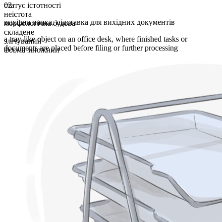
статус істотності
02
неістота
вихідна папка
,
підставка для вихідних документів
морфологічна будова
складене
a tray-like object on an office desk, where finished tasks or
злічуваний
documents are placed before filing or further processing
форма множини
outboxes