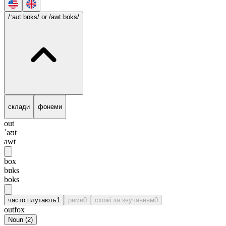
/ˈaʊt.bɒks/
or /awt.boks/
склади
фонеми
out
ˈaʊt
awt
box
bɒks
boks
часто плутають
1
рими
0
схожі за звучанням
0
outfox
Noun
(
2
)