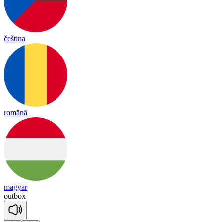
čeština
română
magyar
out
box