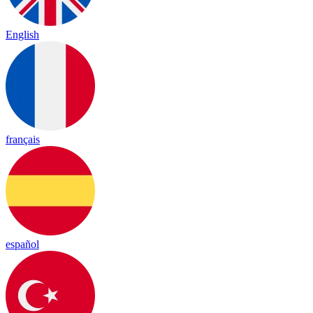
English
français
español