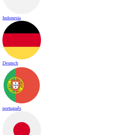
Indonesia
Deutsch
português