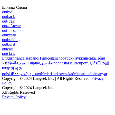
Близькі Слова
outbid
outback
out-tray
out-of-town
out-of-school
outbreak
outbuilding
outburst
outcast
outclass
English
français
español
Türkçe
italiano
русский
українська
Tiếng
Việt
हिन्दी
العربية
Filipino
فارسی
Indonesia
Deutsch
português
日本語
中文
한국어
polski
Ελληνικά
اردو
বাংলা
Nederlands
svenska
čeština
română
magyar
Copyright © 2024 Langeek Inc. | All Rights Reserved |
Privacy
Policy
Copyright © 2024 Langeek Inc.
All Rights Reserved
Privacy Policy