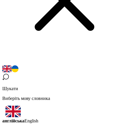
Шукати
Виберіть мову словника
англійська
English