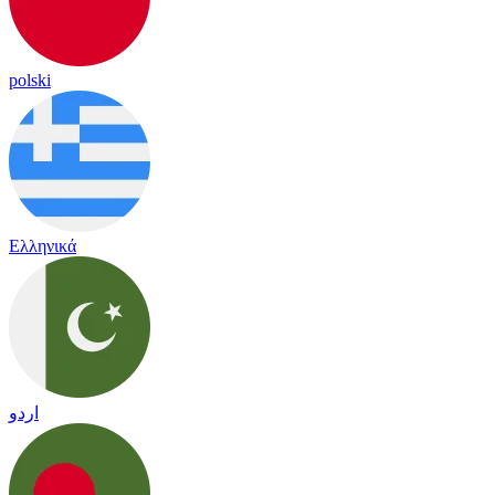
polski
Ελληνικά
اردو