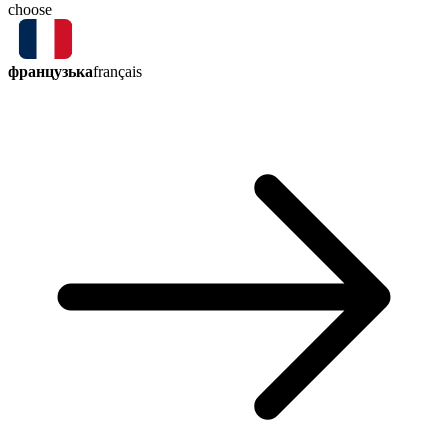
choose
французька
français