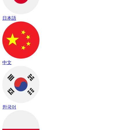
日本語
中文
한국어