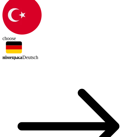
choose
німецька
Deutsch