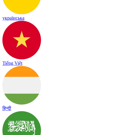
українська
Tiếng Việt
हिन्दी