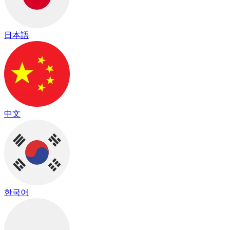
日本語
中文
한국어