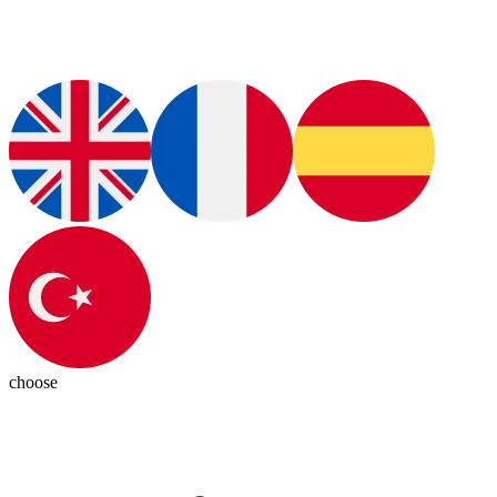
choose