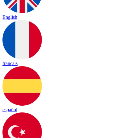
English
français
español