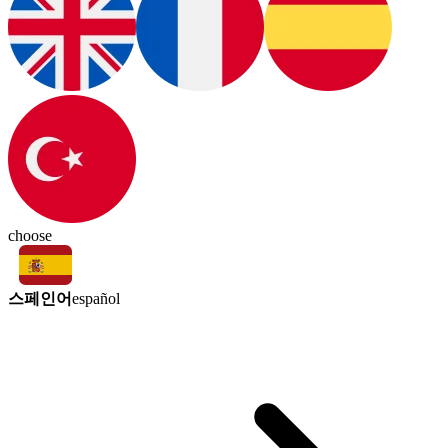
choose
스페인어
español