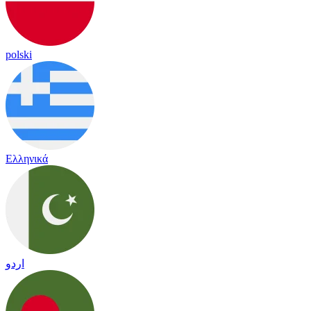
polski
Ελληνικά
اردو