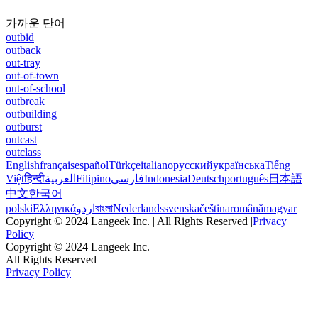
가까운 단어
outbid
outback
out-tray
out-of-town
out-of-school
outbreak
outbuilding
outburst
outcast
outclass
English
français
español
Türkçe
italiano
русский
українська
Tiếng
Việt
हिन्दी
العربية
Filipino
فارسی
Indonesia
Deutsch
português
日本語
中文
한국어
polski
Ελληνικά
اردو
বাংলা
Nederlands
svenska
čeština
română
magyar
Copyright © 2024 Langeek Inc. | All Rights Reserved |
Privacy
Policy
Copyright © 2024 Langeek Inc.
All Rights Reserved
Privacy Policy