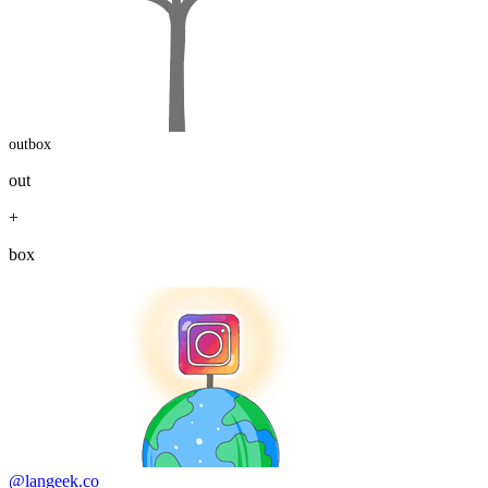
outbox
out
+
box
@langeek.co