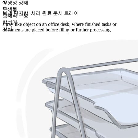
02
유생성 상태
무생물
보낼 편지함
,
처리 완료 문서 트레이
형태적 구성
합성어
a tray-like object on an office desk, where finished tasks or
가산
documents are placed before filing or further processing
복수형
outboxes