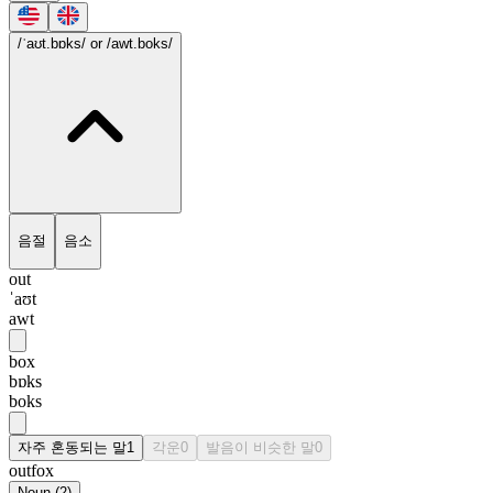
/ˈaʊt.bɒks/
or /awt.boks/
음절
음소
out
ˈaʊt
awt
box
bɒks
boks
자주 혼동되는 말
1
각운
0
발음이 비슷한 말
0
outfox
Noun
(
2
)