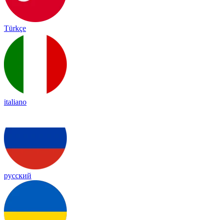
Türkçe
italiano
русский