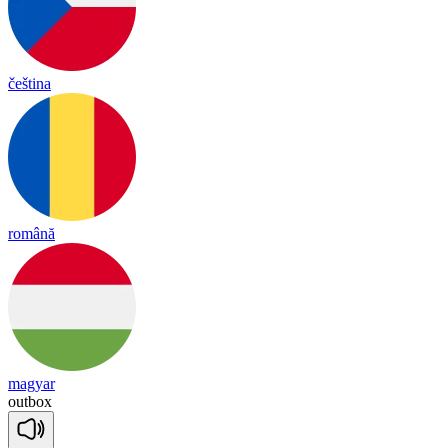
čeština
română
magyar
out
box