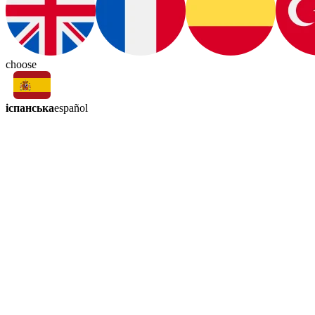
choose
іспанська
español