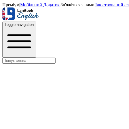
Преміум
|
Мобільний Додаток
|
Зв'яжіться з нами
|
Ілюстрований с
Toggle navigation