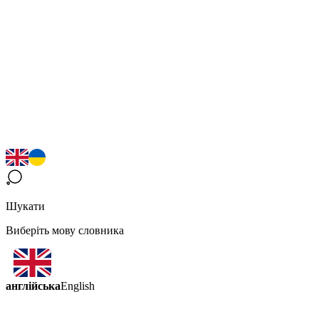
Шукати
Виберіть мову словника
англійська
English