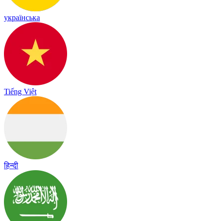
українська
Tiếng Việt
हिन्दी