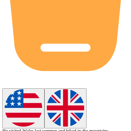
He visited
Wales
last summer and hiked in the mountains.