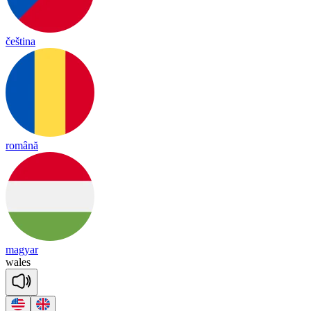
čeština
română
magyar
wales