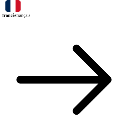
francês
français