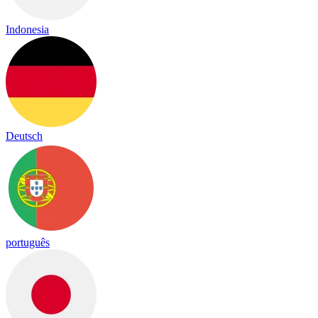
Indonesia
Deutsch
português