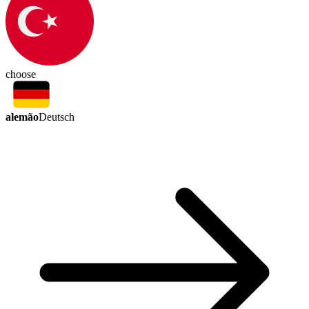
choose
alemão
Deutsch