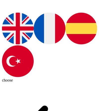
choose