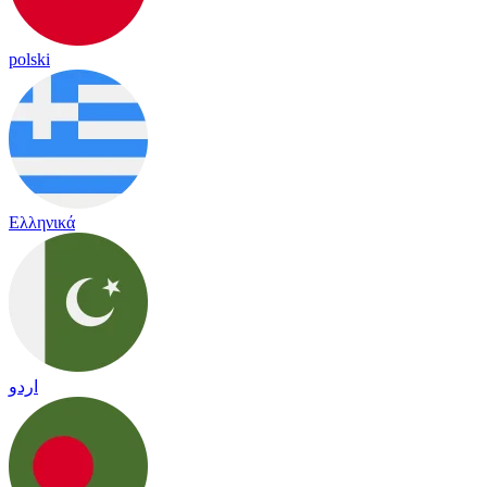
polski
Ελληνικά
اردو