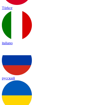
Türkçe
italiano
русский