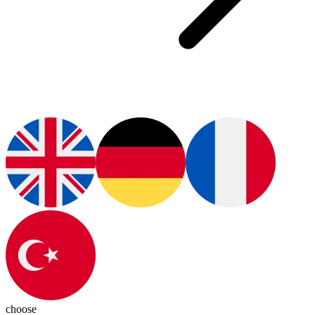
choose