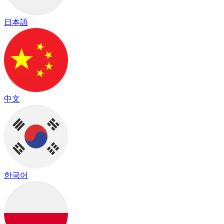
日本語
中文
한국어