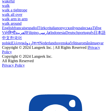
wakeful
walk
walk a tightrope
walk all over
walk arm in arm
walk around
English
français
español
Türkçe
italiano
русский
українська
Tiếng
Việt
हिन्दी
العربية
Filipino
فارسی
Indonesia
Deutsch
português
日本語
中文
한국어
polski
Ελληνικά
اردو
বাংলা
Nederlands
svenska
čeština
română
magyar
Copyright © 2024 Langeek Inc. | All Rights Reserved |
Privacy
Policy
Copyright © 2024 Langeek Inc.
All Rights Reserved
Privacy Policy