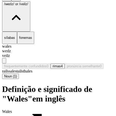
/weɪlz/
or /veilz/
sílabas
fonemas
wales
weɪlz
veilz
frequentemente confundidos
0
rimas
4
pronúncia semelhante
0
rails
sales
tails
thales
Noun
(
1
)
Definição e significado de
"Wales"em inglês
Wales