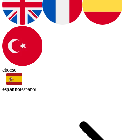
choose
espanhol
español