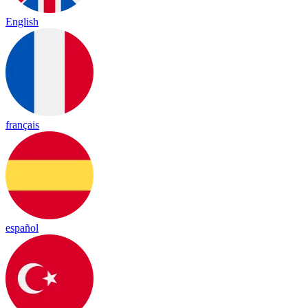
English
français
español