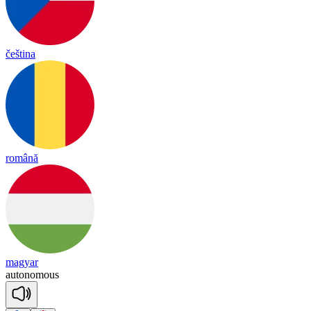
čeština
română
magyar
au
to
no
mous