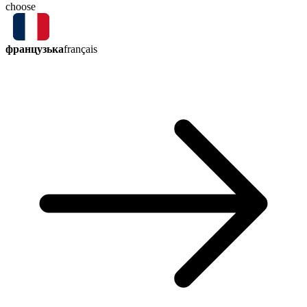
choose
французька
français