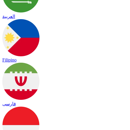
العربية
Filipino
فارسی