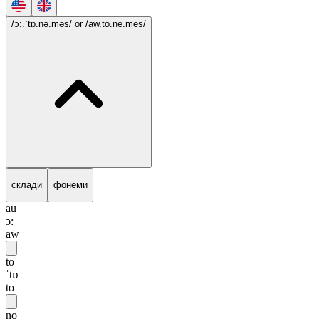
/ɔ:.ˈtɒ.nə.məs/
or /aw.to.nē.mēs/
склади
фонеми
au
ɔ:
aw
to
ˈtɒ
to
no