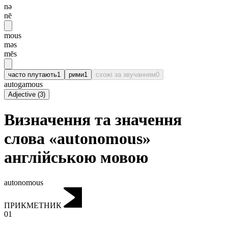
nə
nē
mous
məs
mēs
часто плутають
1
рими
1
схожі за звучанням
0
autogamous
Adjective
(
3
)
Визначення та значення
слова «autonomous»
англійською мовою
autonomous
ПРИКМЕТНИК
01