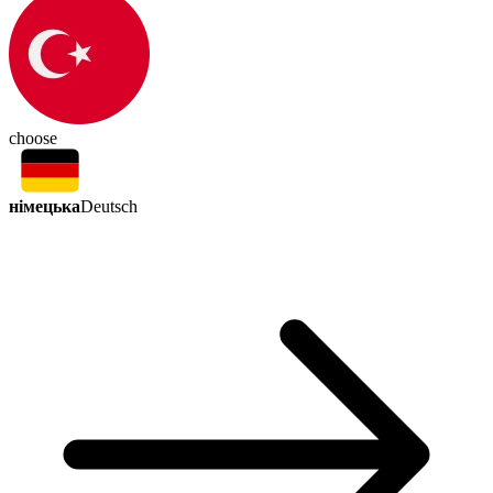
choose
німецька
Deutsch