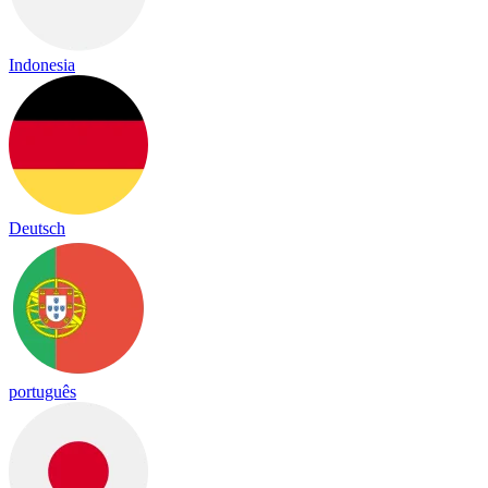
Indonesia
Deutsch
português