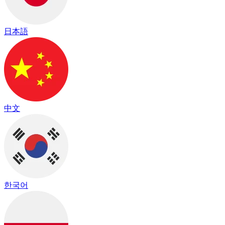
日本語
中文
한국어