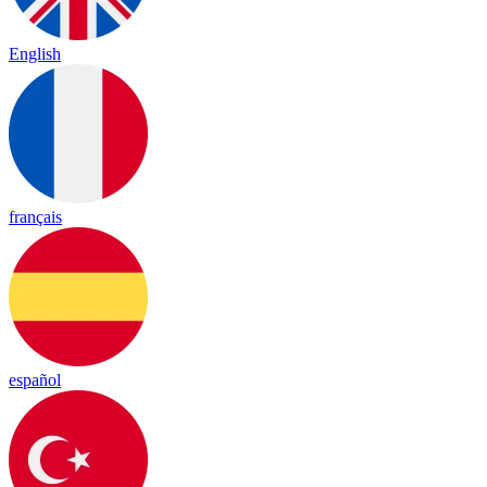
English
français
español