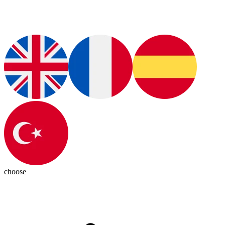
choose