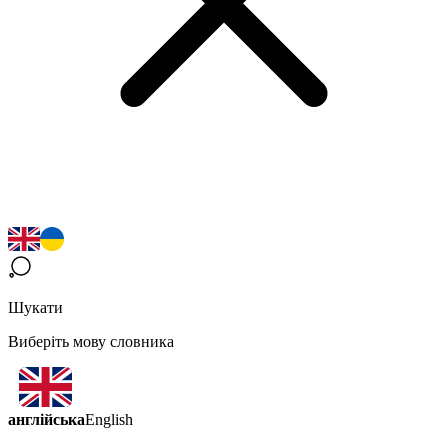
Шукати
Виберіть мову словника
англійська
English