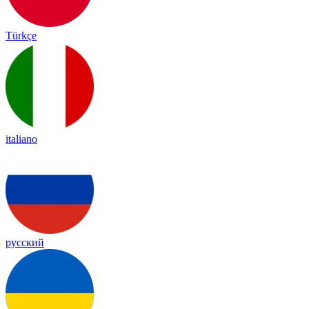
Türkçe
italiano
русский