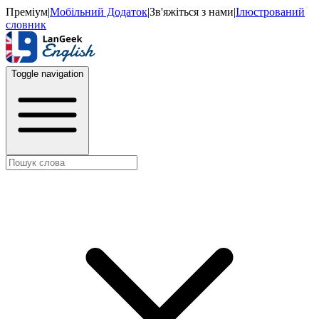
Преміум
|
Мобільний Додаток
|
Зв'яжіться з нами
|
Ілюстрований
словник
Toggle navigation