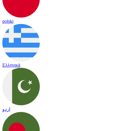
polski
Ελληνικά
اردو