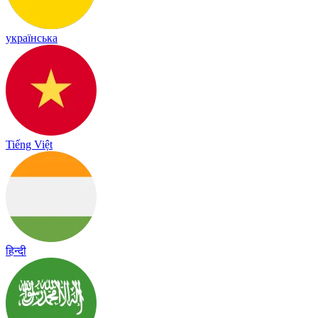
українська
Tiếng Việt
हिन्दी