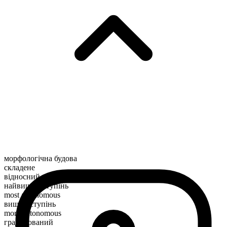
морфологічна будова
складене
відносний
найвищий ступінь
most autonomous
вищий ступінь
more autonomous
градуйований