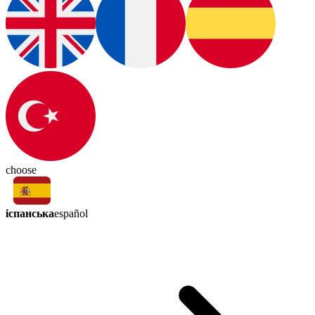
choose
іспанська
español