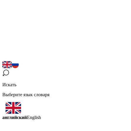
Искать
Выберите язык словаря
английский
English