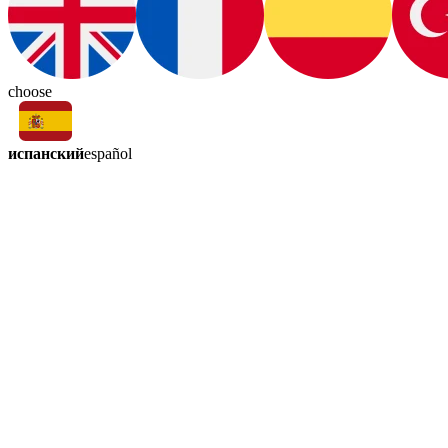
choose
испанский
español