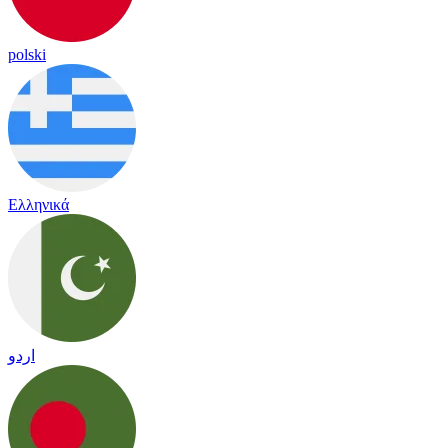
polski
Ελληνικά
اردو