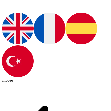
choose