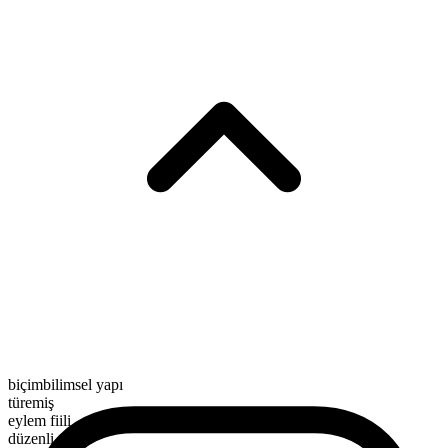
biçimbilimsel yapı
türemiş
eylem fiili
düzenli