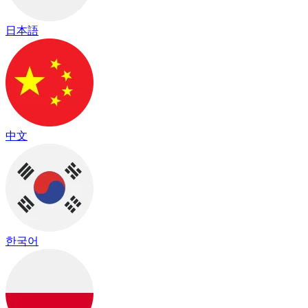
日本語
中文
한국어