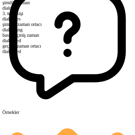
şimdiki zaman
dialogue
3. tekil kişi
dialogues
şimdiki zaman ortacı
dialoguing
basit geçmiş zaman
dialogued
geçmiş zaman ortacı
dialogued
Örnekler