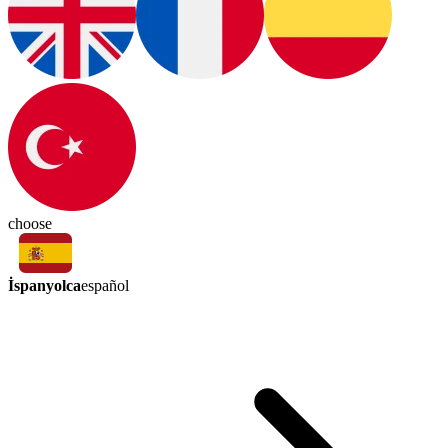
choose
İspanyolca
español