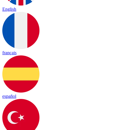
English
français
español