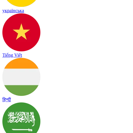
українська
Tiếng Việt
हिन्दी