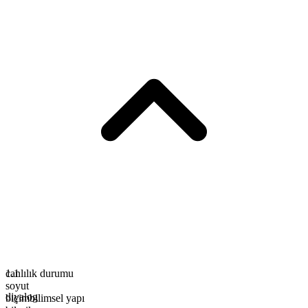
canlılık durumu
1
.
1
soyut
diyalog
biçimbilimsel yapı