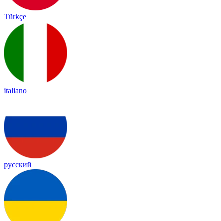
Türkçe
italiano
русский