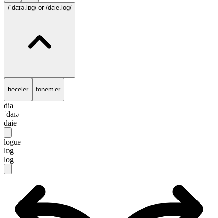
/ˈdaɪə.lɒg/
or /daie.log/
heceler
fonemler
dia
ˈdaɪə
daie
logue
lɒg
log