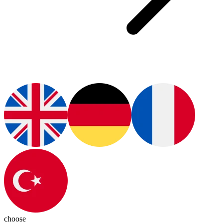
choose