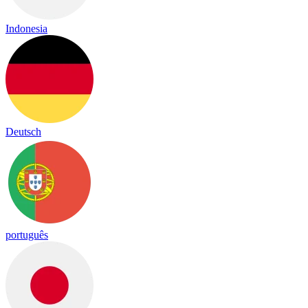
Indonesia
Deutsch
português