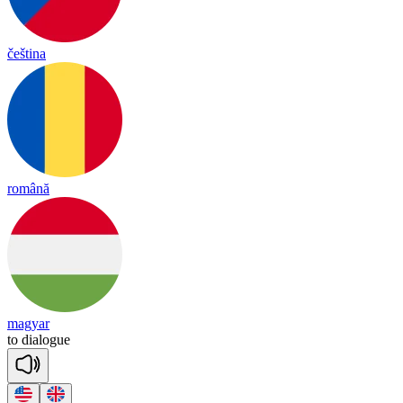
čeština
română
magyar
to
dia
logue