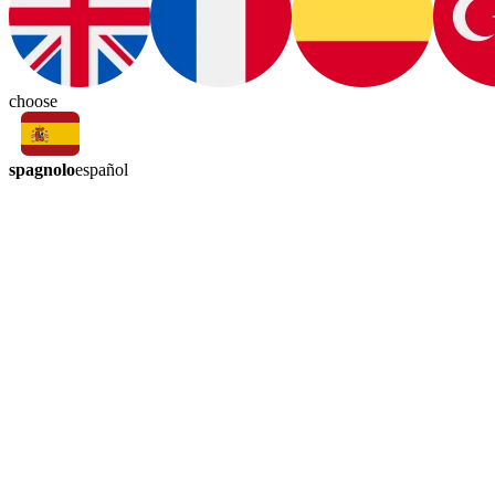
choose
spagnolo
español