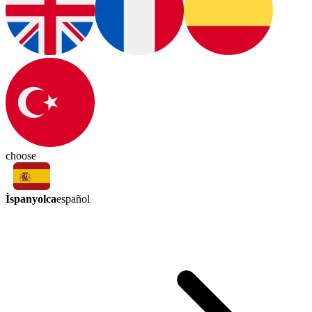
choose
İspanyolca
español