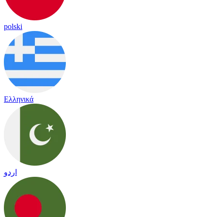
polski
Ελληνικά
اردو