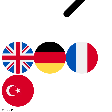
choose