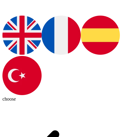
choose