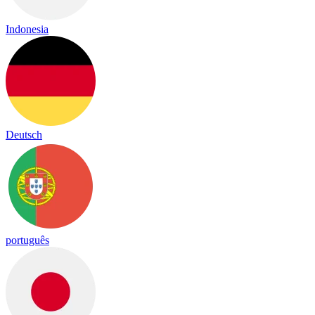
Indonesia
Deutsch
português