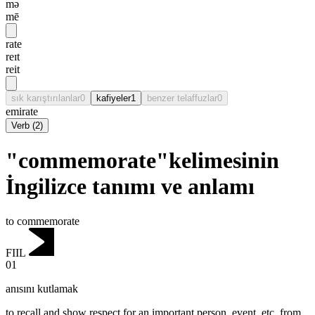
mə
mē
rate
reɪt
reit
sık karıştırılanlar
0
kafiyeler
1
benzer telaffuzlar
0
emirate
Verb
(
2
)
"commemorate"kelimesinin
İngilizce tanımı ve anlamı
to commemorate
FIIL
01
anısını kutlamak
to recall and show respect for an important person, event, etc. from