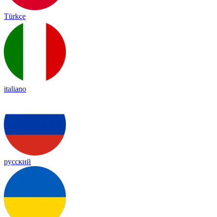
Türkçe
italiano
русский