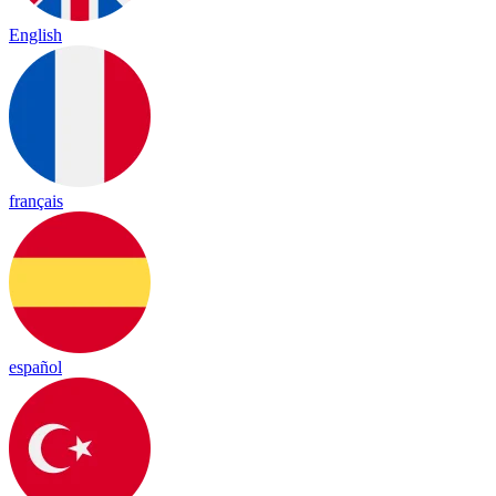
English
français
español