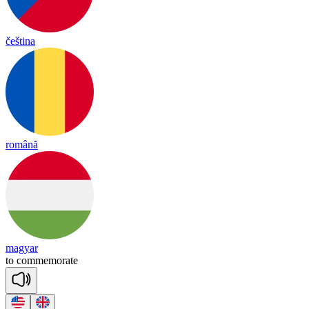
čeština
română
magyar
to
co
mme
mo
rate