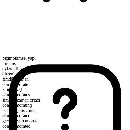
biçimbilimsel yapı
türemiş
eylem fiili
düzenli
şimdiki zaman
commemorate
3. tekil kişi
commemorates
şimdiki zaman ortacı
commemorating
basit geçmiş zaman
commemorated
geçmiş zaman ortacı
commemorated