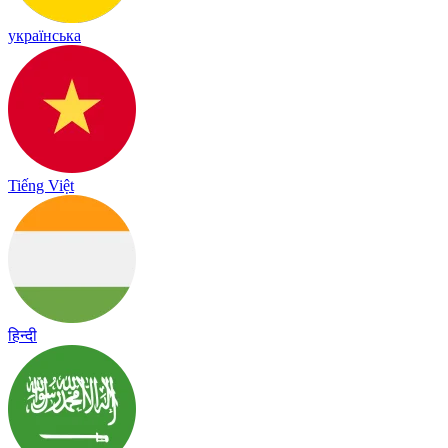
українська
Tiếng Việt
हिन्दी