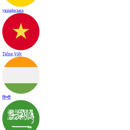
українська
Tiếng Việt
हिन्दी