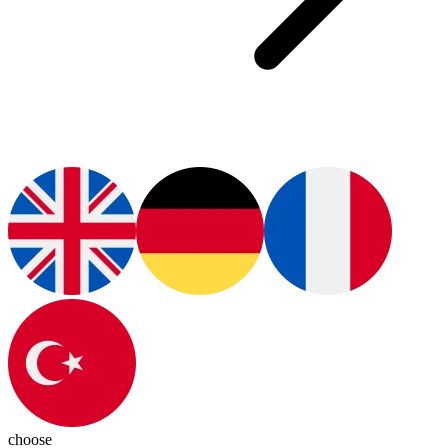
choose