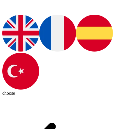
choose