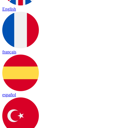
English
français
español