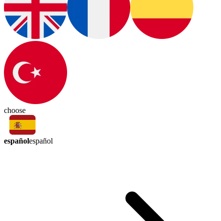
choose
español
español