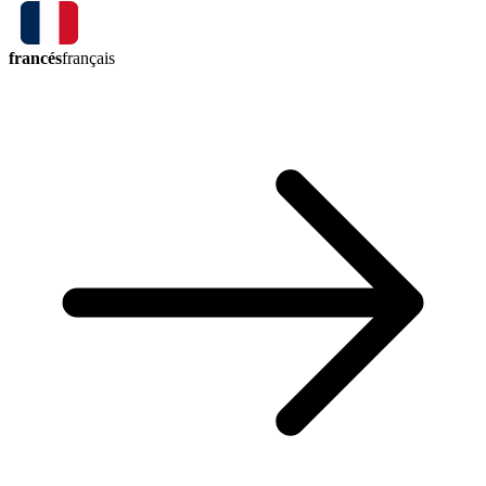
francés
français