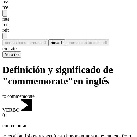
mə
mē
rate
reɪt
reit
confusiones comunes
0
rimas
1
pronunciación similar
0
emirate
Verb
(
2
)
Definición y significado de
"commemorate"en inglés
to commemorate
VERBO
01
conmemorar
to recall and show respect for an important person, event, etc. from