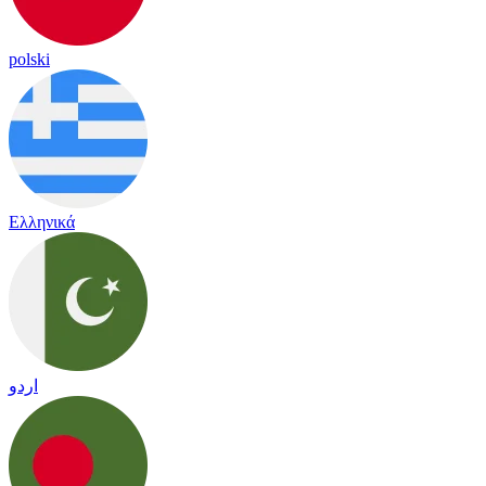
polski
Ελληνικά
اردو