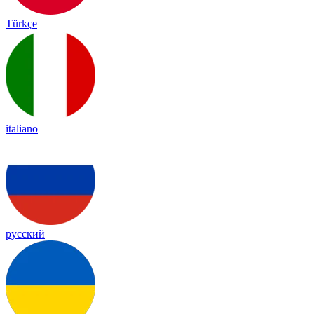
Türkçe
italiano
русский