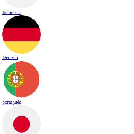
Indonesia
Deutsch
português