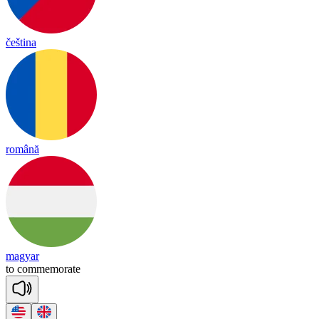
čeština
română
magyar
to
co
mme
mo
rate