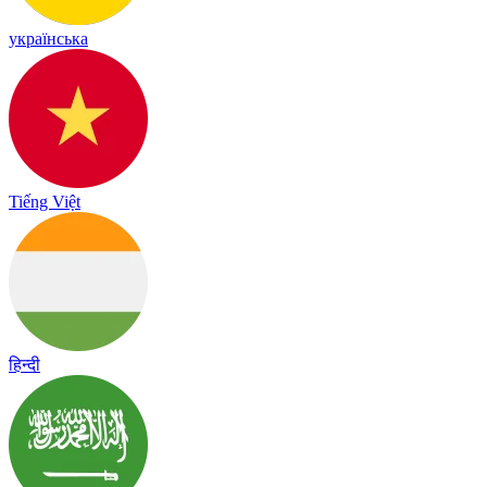
українська
Tiếng Việt
हिन्दी