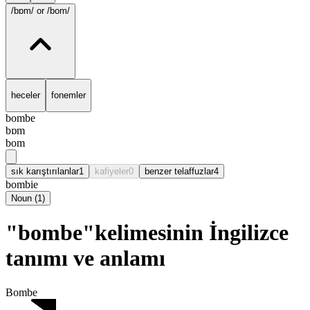
/bɒm/
or /bom/
heceler
fonemler
bombe
bɒm
bom
sık karıştırılanlar
1
kafiyeler
0
benzer telaffuzlar
4
bombie
Noun
(
1
)
"bombe"kelimesinin İngilizce
tanımı ve anlamı
Bombe