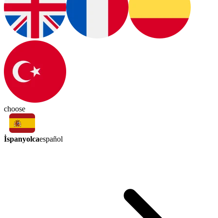
choose
İspanyolca
español