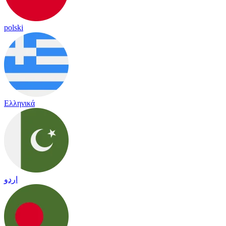
polski
Ελληνικά
اردو