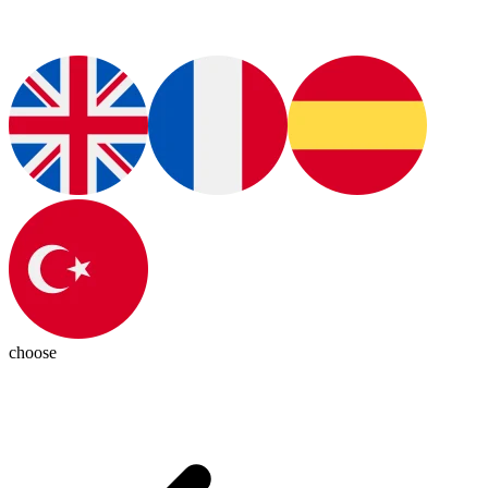
choose