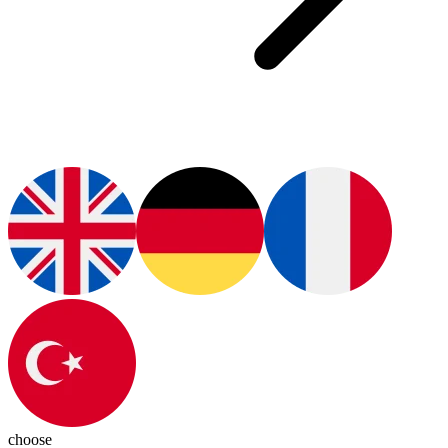
choose