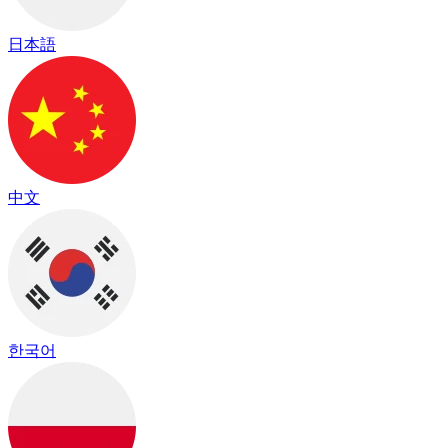
日本語
中文
한국어