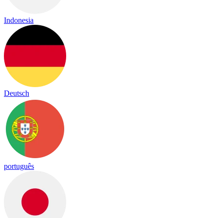
Indonesia
Deutsch
português