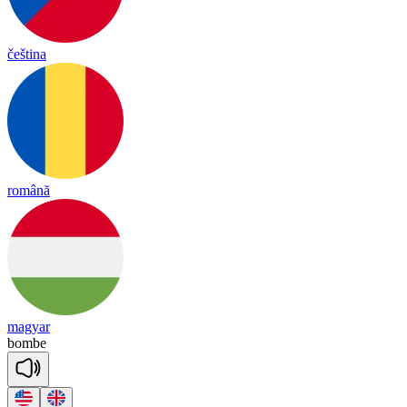
čeština
română
magyar
bombe