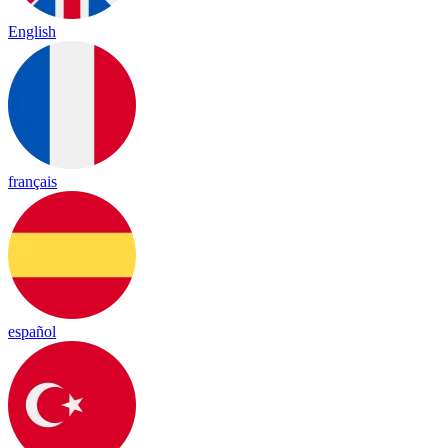
English
français
español