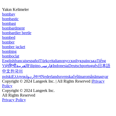
Yakın Kelimeler
bombay
bombastic
bombast
bombardment
bombardier beetle
bombed
bomber
bomber jacket
bombing
bomboclat
English
français
español
Türkçe
italiano
русский
українська
Tiếng
Việt
हिन्दी
العربية
Filipino
فارسی
Indonesia
Deutsch
português
日本語
中文
한국어
polski
Ελληνικά
اردو
বাংলা
Nederlands
svenska
čeština
română
magyar
Copyright © 2024 Langeek Inc. | All Rights Reserved |
Privacy
Policy
Copyright © 2024 Langeek Inc.
All Rights Reserved
Privacy Policy