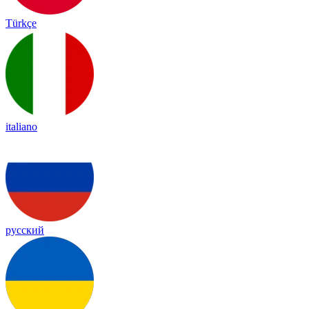
Türkçe
italiano
русский